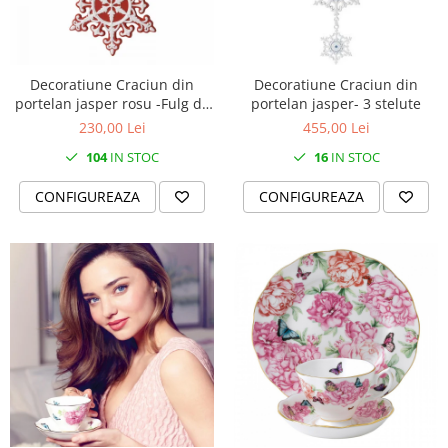
Cote Noire
ARRIS
CELESTIAL PLATINUM
CORNUCOPIA
Decoratiune Craciun din
Decoratiune Craciun din
INTAGLIO
portelan jasper rosu -Fulg de
portelan jasper- 3 stelute
nea neoclassic
JASPER CONRAN GOLD
230,00 Lei
455,00 Lei
RENAISSANCE GOLD
104
IN STOC
16
IN STOC
ANTHEMION BLUE
CONFIGUREAZA
CONFIGUREAZA
BUTTERFLY BLOOM
OLD COUNTRY ROSES
PASHMINA
SIGNET PLATINUM
CELESTIAL GOLD
NATURE
CHINOISERIE WHITE
JASPER CONRAN WHITE
GILDED MUSE
WONDERLUST