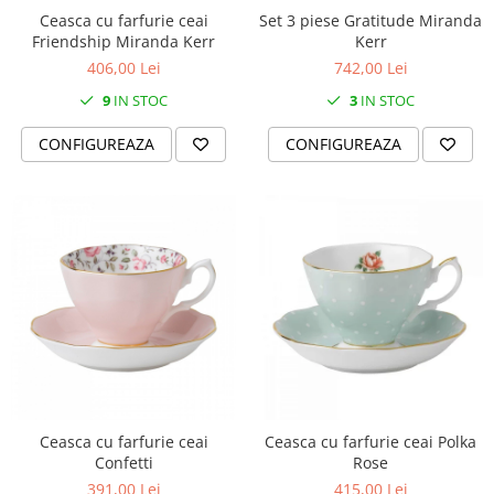
MORRIS&AMP;CO
Ceasca cu farfurie ceai
Set 3 piese Gratitude Miranda
Friendship Miranda Kerr
Kerr
KINGSLEY
406,00 Lei
742,00 Lei
SERENDIPITY GOLD
9
IN STOC
3
IN STOC
SERENDIPITY PLATINUM
CHELSEA
CONFIGUREAZA
CONFIGUREAZA
MEDICEA
CELESTIAL
PATCHWORK WILLOW
BLUE LILY
HIBISCUS
SWAN
FLORENTINE TURQUOISE
ANTHEMION GREY
ORCHARD
CREATURES OF CURIOSITY
Ceasca cu farfurie ceai
Ceasca cu farfurie ceai Polka
JARDIN
Confetti
Rose
RENAISSANCE RED
391,00 Lei
415,00 Lei