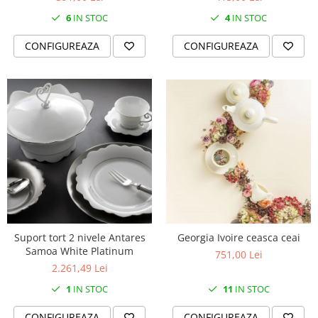
SERENDIPITY WHITE
6
IN STOC
4
IN STOC
FLOWER FESTIVAL BLUE
FLOWER FESTIVAL RED
CONFIGUREAZA
CONFIGUREAZA
LOVE BIRDS
CHIQUE VERDE
CHIQUE ROZ
CHIQUE STRIPES VERDE
Renaissance Grey
Royal White
CHIQUE STRIPES GALBEN
CHIQUE GALBEN
Suport tort 2 nivele Antares
Georgia Ivoire ceasca ceai
Samoa White Platinum
751,00 Lei
2.261,49 Lei
1
IN STOC
11
IN STOC
CONFIGUREAZA
CONFIGUREAZA