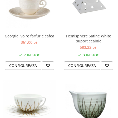
Georgia Ivoire farfurie cafea
Hemisphere Satine White
suport ceainic
361,00 Lei
583,22 Lei
6
IN STOC
2
IN STOC
CONFIGUREAZA
CONFIGUREAZA