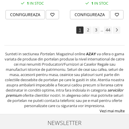
1
IN STOC
1
IN STOC
CONFIGUREAZA
CONFIGUREAZA
1
2
3
44
...
Sunteti in sectiunea
Portelan
. Magazinul online
AZAY
va ofera o gama
variata de produse din portelan produse la nivel international de catre
cei mai renumiti Producatori/Furnizori ai Caselor Regale sau
manufacturi istorice de patrimoniu. Seturi de ceai sau cafea, seturi de
masa, accesorii pentru masa, ceainice sau platouri sunt parte din
colectiile deosebite de portelan pe care le gasiti in site. Atentia noastra
asupra ambalarii impecabile a fiecarui cadou precum si livrarea catre
destinatar in conditii optime, intra fara indoiala in categoria
serviciilor
premium
oferite clientilor nostri. In alegerea celor mai potrivite seturi
de portelan
ne puteti contacta telefonic sau pe e-mail pentru oferte
personalizate care cu siguranta vor impresiona.
Vezi mai multe
NEWSLETTER