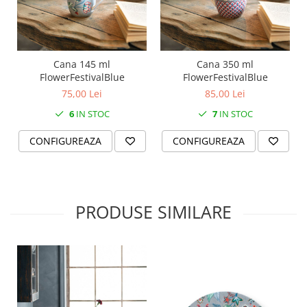
SERENDIPITY WHITE
FLOWER FESTIVAL BLUE
FLOWER FESTIVAL RED
LOVE BIRDS
Cana 145 ml
Cana 350 ml
CHIQUE VERDE
FlowerFestivalBlue
FlowerFestivalBlue
75,00 Lei
85,00 Lei
CHIQUE ROZ
CHIQUE STRIPES VERDE
6
IN STOC
7
IN STOC
Renaissance Grey
CONFIGUREAZA
CONFIGUREAZA
Royal White
CHIQUE STRIPES GALBEN
CHIQUE GALBEN
PRODUSE SIMILARE