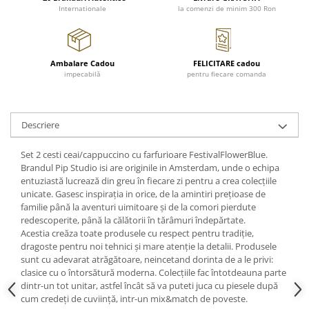
Cote Noire
Internationale
la comenzi de minim 300 Ron
ARRIS
CELESTIAL PLATINUM
CORNUCOPIA
Ambalare Cadou
FELICITARE cadou
INTAGLIO
impecabilă
pentru fiecare comanda
JASPER CONRAN GOLD
RENAISSANCE GOLD
ANTHEMION BLUE
Descriere
BUTTERFLY BLOOM
Set 2 cesti ceai/cappuccino cu farfurioare FestivalFlowerBlue.
OLD COUNTRY ROSES
Brandul Pip Studio isi are originile in Amsterdam, unde o echipa
PASHMINA
entuziastă lucrează din greu în fiecare zi pentru a crea colecțiile
SIGNET PLATINUM
unicate. Gasesc inspirația in orice, de la amintiri prețioase de
familie până la aventuri uimitoare și de la comori pierdute
CELESTIAL GOLD
redescoperite, până la călătorii în tărâmuri îndepărtate.
NATURE
Acestia creăza toate produsele cu respect pentru tradiție,
dragoste pentru noi tehnici și mare atenție la detalii. Produsele
CHINOISERIE WHITE
sunt cu adevarat atrăgătoare, neincetand dorinta de a le privi:
JASPER CONRAN WHITE
clasice cu o întorsătură moderna. Colecțiile fac întotdeauna parte
GILDED MUSE
dintr-un tot unitar, astfel încât să va puteti juca cu piesele după
cum credeți de cuviință, intr-un mix&match de poveste.
WONDERLUST