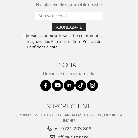
SERENDIPITY WHITE
Nu rata ofertele si promotiile noastre
FLOWER FESTIVAL BLUE
FLOWER FESTIVAL RED
LOVE BIRDS
CHIQUE VERDE
Vreau sa primesc newsletter cu promotiile
magazinului. Afla mai multe in
Politica de
CHIQUE ROZ
Confidentialitate
CHIQUE STRIPES VERDE
Renaissance Grey
SOCIAL
Royal White
Urmareste-ne in social media
CHIQUE STRIPES GALBEN
CHIQUE GALBEN
SUPORT CLIENTI
Bucuresti L-V: 10.00-18.00, SAMBATA: 10.00-16.00, DUMINICA:
INCHIS
+4 0721 203 809
office@azay.ro