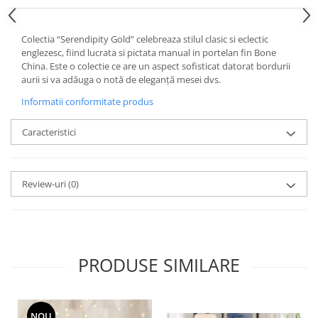
Cote Noire
ARRIS
CELESTIAL PLATINUM
Colectia “Serendipity Gold” celebreaza stilul clasic si eclectic
CORNUCOPIA
englezesc, fiind lucrata si pictata manual in portelan fin Bone
China. Este o colectie ce are un aspect sofisticat datorat bordurii
INTAGLIO
aurii si va adăuga o notă de eleganță mesei dvs.
JASPER CONRAN GOLD
Informatii conformitate produs
RENAISSANCE GOLD
ANTHEMION BLUE
Caracteristici
BUTTERFLY BLOOM
OLD COUNTRY ROSES
PASHMINA
Review-uri
(0)
SIGNET PLATINUM
CELESTIAL GOLD
NATURE
CHINOISERIE WHITE
PRODUSE SIMILARE
JASPER CONRAN WHITE
GILDED MUSE
WONDERLUST
NOU