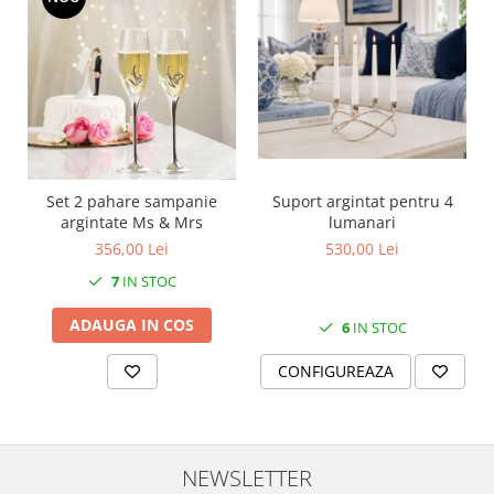
MORRIS&AMP;CO
KINGSLEY
SERENDIPITY GOLD
SERENDIPITY PLATINUM
CHELSEA
MEDICEA
CELESTIAL
Set 2 pahare sampanie
Suport argintat pentru 4
PATCHWORK WILLOW
argintate Ms & Mrs
lumanari
BLUE LILY
356,00 Lei
530,00 Lei
HIBISCUS
7
IN STOC
SWAN
ADAUGA IN COS
6
IN STOC
FLORENTINE TURQUOISE
ANTHEMION GREY
CONFIGUREAZA
ORCHARD
CREATURES OF CURIOSITY
JARDIN
NEWSLETTER
RENAISSANCE RED