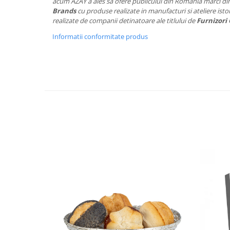
Cote Noire
acum AZAY a ales sa ofere publicului din Romania marci di
ARRIS
Brands
cu produse realizate in manufacturi si ateliere istor
realizate de companii detinatoare ale titlului de
Furnizori 
CELESTIAL PLATINUM
Informatii conformitate produs
CORNUCOPIA
INTAGLIO
JASPER CONRAN GOLD
RENAISSANCE GOLD
ANTHEMION BLUE
BUTTERFLY BLOOM
OLD COUNTRY ROSES
PASHMINA
SIGNET PLATINUM
CELESTIAL GOLD
NATURE
CHINOISERIE WHITE
JASPER CONRAN WHITE
GILDED MUSE
WONDERLUST