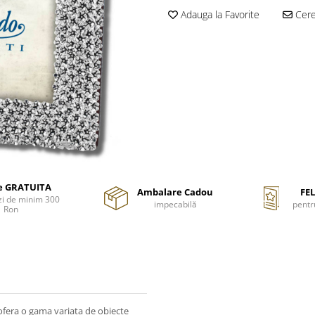
Adauga la Favorite
Cere 
re GRATUITA
Ambalare Cadou
FEL
i de minim 300
impecabilă
pentr
Ron
ofera o gama variata de obiecte