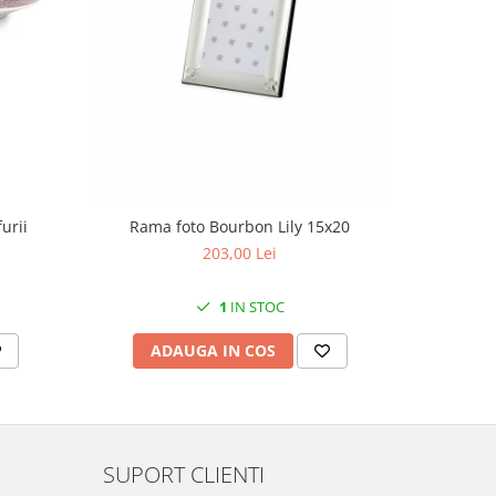
Decoratiun
urii
Rama foto Bourbon Lily 15x20
ros
203,00 Lei
1
IN STOC
C
ADAUGA IN COS
SUPORT CLIENTI