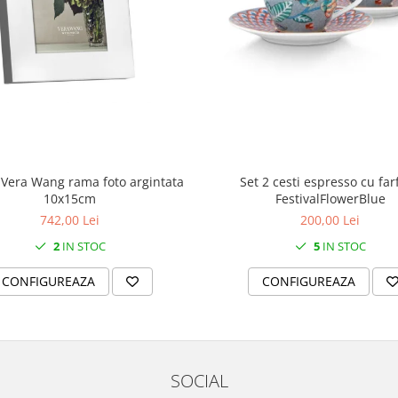
y Vera Wang rama foto argintata
Set 2 cesti espresso cu farf
10x15cm
FestivalFlowerBlue
742,00 Lei
200,00 Lei
2
IN STOC
5
IN STOC
CONFIGUREAZA
CONFIGUREAZA
SOCIAL