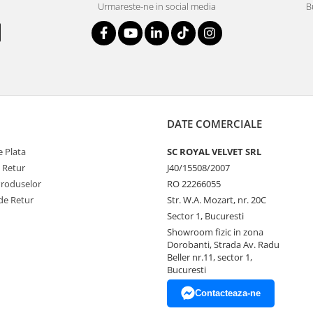
Urmareste-ne in social media
B
DATE COMERCIALE
 Plata
SC ROYAL VELVET SRL
e Retur
J40/15508/2007
Produselor
RO 22266055
de Retur
Str. W.A. Mozart, nr. 20C
Sector 1, Bucuresti
Showroom fizic in zona
Dorobanti, Strada Av. Radu
Beller nr.11, sector 1,
Bucuresti
Contacteaza-ne