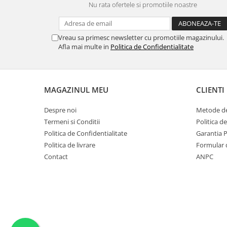
SERENDIPITY WHITE
Nu rata ofertele si promotiile noastre
FLOWER FESTIVAL BLUE
FLOWER FESTIVAL RED
Vreau sa primesc newsletter cu promotiile magazinului.
LOVE BIRDS
Afla mai multe in
Politica de Confidentialitate
CHIQUE VERDE
CHIQUE ROZ
CHIQUE STRIPES VERDE
MAGAZINUL MEU
CLIENTI
Renaissance Grey
Royal White
Despre noi
Metode de
Termeni si Conditii
Politica d
CHIQUE STRIPES GALBEN
Politica de Confidentialitate
Garantia 
CHIQUE GALBEN
Politica de livrare
Formular 
Contact
ANPC