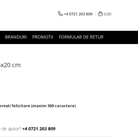
+4 0721 203 809
0,00
BRANDURI
PROMOTII
FORMULAR DE RETUR
5x20 cm
rești felicitare (maxim 300 caractere)
e de ajutor?
+4 0721 203 809