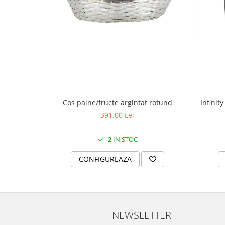
MORRIS&AMP;CO
KINGSLEY
SERENDIPITY GOLD
SERENDIPITY PLATINUM
CHELSEA
MEDICEA
CELESTIAL
PATCHWORK WILLOW
Infinit
Cos paine/fructe argintat rotund
BLUE LILY
391,00 Lei
HIBISCUS
SWAN
2
IN STOC
FLORENTINE TURQUOISE
CONFIGUREAZA
ANTHEMION GREY
ORCHARD
CREATURES OF CURIOSITY
JARDIN
NEWSLETTER
RENAISSANCE RED