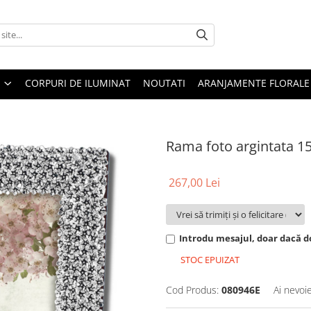
CORPURI DE ILUMINAT
NOUTATI
ARANJAMENTE FLORALE
Rama foto argintata 1
267,00 Lei
Introdu mesajul, doar dacă do
STOC EPUIZAT
Cod Produs:
080946E
Ai nevoi