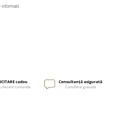
informatii
ICITARE cadou
Consultanță asigurată
u fiecare comanda
Consiliere gratuită