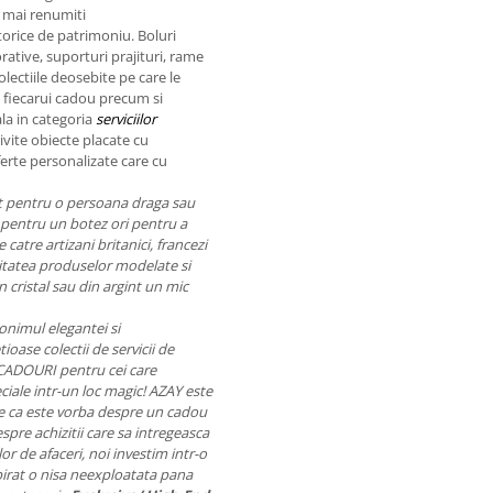
i mai renumiti
torice de patrimoniu. Boluri
orative, suporturi prajituri, rame
lectiile deosebite pe care le
a fiecarui cadou precum si
ala in categoria
serviciilor
rivite obiecte placate cu
ferte personalizate care cu
nt pentru o persoana draga sau
pentru un botez ori pentru a
catre artizani britanici, francezi
Calitatea produselor modelate si
 cristal sau din argint un mic
onimul elegantei si
ioase colectii de servicii de
 CADOURI pentru cei care
ciale intr-un loc magic! AZAY este
 fie ca este vorba despre un cadou
pre achizitii care sa intregeasca
r de afaceri, noi investim intr-o
pirat o nisa neexploatata pana