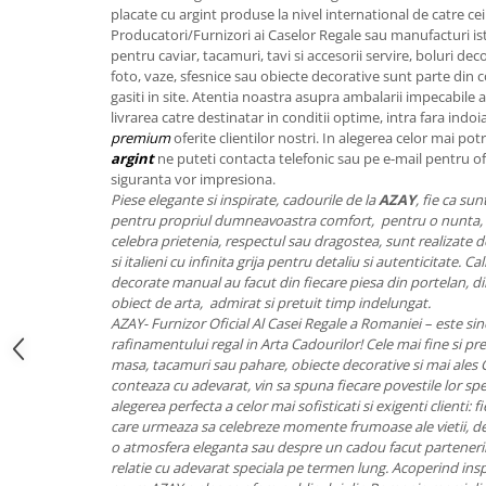
FRAPIERE
GEORGIA
LUCREZIA
VESTA
placate cu argint produse la nivel international de catre ce
PAHARE SI ACCESORII
SAMOA
ELISA
CORPORATE
Producatori/Furnizori ai Caselor Regale sau manufacturi is
pentru caviar, tacamuri, tavi si accesorii servire, boluri dec
SET PENTRU BĂUTURI
PIVOINE
TONDO DONI
FLOWER
foto, vaze, sfesnice sau obiecte decorative sunt parte din co
TĂVI SI ACCESORII
ESMERALDA BLANC, GOLD,
ORPHOS
TABLE
gasiti in site. Atentia noastra asupra ambalarii impecabile 
PLATINUM
livrarea catre destinatar in conditii optime, intra fara indoi
ACCESORII PENTRU FEMEI
CILI
BABY COLLECTION
premium
oferite clientilor nostri. In alegerea celor mai pot
CHARDONS GOLD, PLATINUM
SFEȘNICE
GIULIA
ROSE
argint
ne puteti contacta telefonic sau pe e-mail pentru o
HEMISPHERE
RAME SI ALBUME FOTO
NETTARE DI VINO
LOVE KNOTS SILVER
siguranta vor impresiona.
KHAZARD OR &AMP; PLATINE
Piese elegante si inspirate, cadourile de la
AZAY
, fie ca su
CARAFE
NOTTE DI STELLE
WITH LOVE SILVER
pentru propriul dumneavoastra comfort, pentru o nunta, 
JASPER CONRAN PLATINUM
FRUCTIERE ARGINTATE
PLINIO
WITH LOVE BLACK
celebra prietenia, respectul sau dragostea, sunt realizate de 
CHINOISERIE GREEN
ACCESORII PENTRU BĂRBAȚI
YOUNG
WITH LOVE WHITE
si italieni cu infinita grija pentru detaliu si autenticitate. 
100 YEARS
decorate manual au facut din fiecare piesa din portelan, din
ACCESORII PENTRU BIROU
VIP
INFINITY
obiect de arta, admirat si pretuit timp indelungat.
BLANC SUR BLANC
BOLURI DECO
PIUME
WISH
AZAY- Furnizor Oficial Al Casei Regale a Romaniei – este sin
GROSGRAIN
rafinamentului regal in Arta Cadourilor! Cele mai fine si pret
AROME DE INTERIOR
AURIS
LOVE KNOTS GOLD
masa, tacamuri sau pahare, obiecte decorative si mai ales
LACE GOLD
TEXTILE
BOTANIC GARDEN
WITH LOVE NOUVEAU
conteaza cu adevarat, vin sa spuna fiecare povestile lor spe
LACE PLATINUM
BIJUTERII
STELLA
WITH LOVE GOLD
alegerea perfecta a celor mai sofisticati si exigenti clienti:
EQUESTRIA
care urmeaza sa celebreze momente frumoase ale vietii, des
ARANJAMENTE FLORALE
o atmosfera eleganta sau despre un cadou facut partenerilo
POLKA BLUE
PERNE
relatie cu adevarat speciala pe termen lung. Acoperind ins
CHEEKY PINK