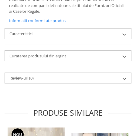
MORRIS&AMP;CO
realizate de companii detinatoare ale titlului de Furnizori Oficiali
ai Caselor Regale.
KINGSLEY
SERENDIPITY GOLD
Informatii conformitate produs
SERENDIPITY PLATINUM
Caracteristici
CHELSEA
MEDICEA
CELESTIAL
Curatarea produsului din argint
PATCHWORK WILLOW
BLUE LILY
HIBISCUS
Review-uri
(0)
SWAN
FLORENTINE TURQUOISE
ANTHEMION GREY
ORCHARD
PRODUSE SIMILARE
CREATURES OF CURIOSITY
JARDIN
RENAISSANCE RED
NOU