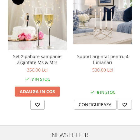
SERENDIPITY WHITE
FLOWER FESTIVAL BLUE
FLOWER FESTIVAL RED
LOVE BIRDS
CHIQUE VERDE
CHIQUE ROZ
CHIQUE STRIPES VERDE
Set 2 pahare sampanie
Suport argintat pentru 4
Renaissance Grey
argintate Ms & Mrs
lumanari
Royal White
356,00 Lei
530,00 Lei
CHIQUE STRIPES GALBEN
7
IN STOC
CHIQUE GALBEN
ADAUGA IN COS
6
IN STOC
CONFIGUREAZA
NEWSLETTER