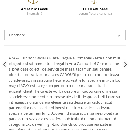
Cote Noire
ARRIS
Ambalare Cadou
FELICITARE cadou
CELESTIAL PLATINUM
impecabilă
pentru fiecare comanda
CORNUCOPIA
INTAGLIO
Descriere
JASPER CONRAN GOLD
RENAISSANCE GOLD
ANTHEMION BLUE
AZAY- Furnizor Oficial Al Casei Regale a Romaniei - este sinonimul
BUTTERFLY BLOOM
elegantei si rafinamentului regal in Arta Cadourilor! Cele mai fine
OLD COUNTRY ROSES
si pretioase colectii de servicii de masa, tacamuri sau pahare,
PASHMINA
obiecte decorative si mai ales CADOURI pentru cei care conteaza
cu adevarat, vin sa spuna fiecare povestile lor speciale intr-un loc
SIGNET PLATINUM
magic! AZAY este alegerea perfecta a celor mai sofisticati si
CELESTIAL GOLD
exigenti clienti: fie ca este vorba despre un cadou care urmeaza
NATURE
sa celebreze momente frumoase ale vietii, despre achizitii care sa
intregeasca o atmosfera eleganta sau despre un cadou facut
CHINOISERIE WHITE
partenerilor de afaceri, noi investim intr-o relatie cu adevarat
JASPER CONRAN WHITE
speciala pe termen lung. Acoperind inspirat o nisa neexploatata
pana acum AZAY a ales sa ofere publicului din Romania marci din
GILDED MUSE
categoria Exclusive/ High-End Brands cu produse realizate in
WONDERLUST
manufacturi si ateliere istorice sau de patrimoniu si colectii