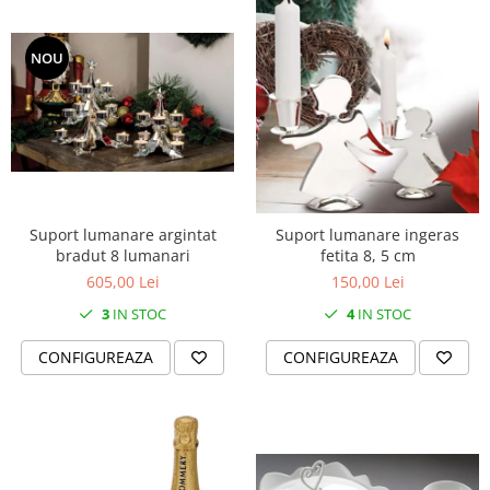
SERENDIPITY WHITE
FLOWER FESTIVAL BLUE
NOU
FLOWER FESTIVAL RED
LOVE BIRDS
CHIQUE VERDE
CHIQUE ROZ
CHIQUE STRIPES VERDE
Renaissance Grey
Suport lumanare argintat
Suport lumanare ingeras
Royal White
bradut 8 lumanari
fetita 8, 5 cm
CHIQUE STRIPES GALBEN
605,00 Lei
150,00 Lei
CHIQUE GALBEN
3
IN STOC
4
IN STOC
CONFIGUREAZA
CONFIGUREAZA