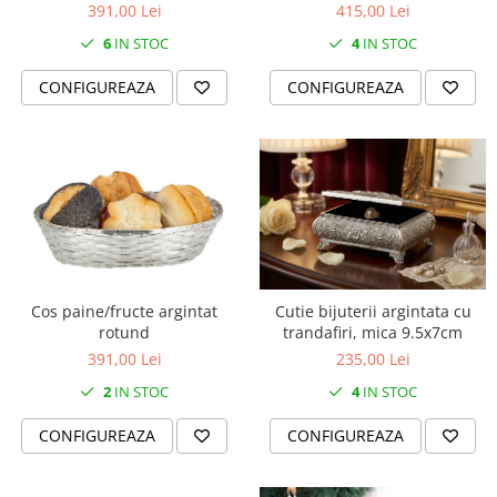
391,00 Lei
415,00 Lei
MORRIS&AMP;CO
6
IN STOC
4
IN STOC
KINGSLEY
SERENDIPITY GOLD
CONFIGUREAZA
CONFIGUREAZA
SERENDIPITY PLATINUM
CHELSEA
MEDICEA
CELESTIAL
PATCHWORK WILLOW
BLUE LILY
HIBISCUS
SWAN
Cos paine/fructe argintat
Cutie bijuterii argintata cu
rotund
trandafiri, mica 9.5x7cm
FLORENTINE TURQUOISE
391,00 Lei
235,00 Lei
ANTHEMION GREY
ORCHARD
2
IN STOC
4
IN STOC
CREATURES OF CURIOSITY
CONFIGUREAZA
CONFIGUREAZA
JARDIN
RENAISSANCE RED