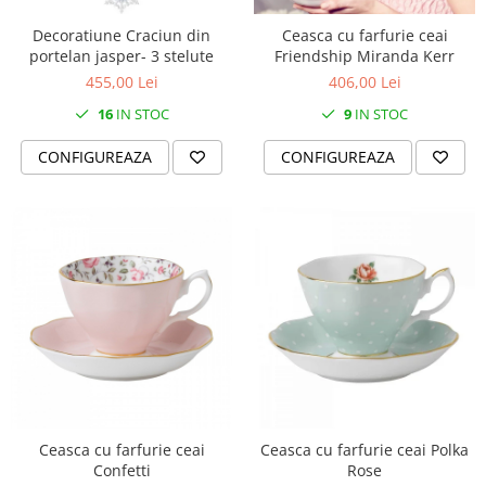
Cote Noire
ARRIS
Decoratiune Craciun din
Ceasca cu farfurie ceai
CELESTIAL PLATINUM
portelan jasper- 3 stelute
Friendship Miranda Kerr
CORNUCOPIA
455,00 Lei
406,00 Lei
INTAGLIO
16
IN STOC
9
IN STOC
JASPER CONRAN GOLD
CONFIGUREAZA
CONFIGUREAZA
RENAISSANCE GOLD
ANTHEMION BLUE
BUTTERFLY BLOOM
OLD COUNTRY ROSES
PASHMINA
SIGNET PLATINUM
CELESTIAL GOLD
NATURE
CHINOISERIE WHITE
JASPER CONRAN WHITE
GILDED MUSE
Ceasca cu farfurie ceai
Ceasca cu farfurie ceai Polka
Confetti
Rose
WONDERLUST