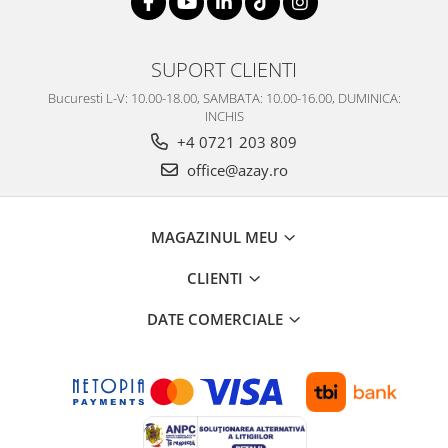
SERENDIPITY WHITE
FLOWER FESTIVAL BLUE
FLOWER FESTIVAL RED
SUPORT CLIENTI
LOVE BIRDS
Bucuresti L-V: 10.00-18.00, SAMBATA: 10.00-16.00, DUMINICA:
CHIQUE VERDE
INCHIS
CHIQUE ROZ
+4 0721 203 809
CHIQUE STRIPES VERDE
office@azay.ro
Renaissance Grey
Royal White
MAGAZINUL MEU
CHIQUE STRIPES GALBEN
CHIQUE GALBEN
CLIENTI
DATE COMERCIALE