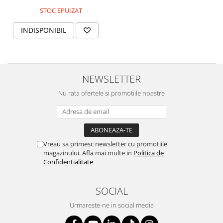
MORRIS&AMP;CO
STOC EPUIZAT
KINGSLEY
INDISPONIBIL
SERENDIPITY GOLD
SERENDIPITY PLATINUM
CHELSEA
MEDICEA
NEWSLETTER
CELESTIAL
Nu rata ofertele si promotiile noastre
PATCHWORK WILLOW
BLUE LILY
HIBISCUS
SWAN
Vreau sa primesc newsletter cu promotiile
FLORENTINE TURQUOISE
magazinului. Afla mai multe in
Politica de
Confidentialitate
ANTHEMION GREY
ORCHARD
SOCIAL
CREATURES OF CURIOSITY
JARDIN
Urmareste-ne in social media
RENAISSANCE RED