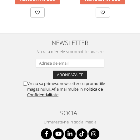
SERENDIPITY WHITE
FLOWER FESTIVAL BLUE
FLOWER FESTIVAL RED
LOVE BIRDS
CHIQUE VERDE
NEWSLETTER
CHIQUE ROZ
CHIQUE STRIPES VERDE
Nu rata ofertele si promotiile noastre
Renaissance Grey
Royal White
CHIQUE STRIPES GALBEN
Vreau sa primesc newsletter cu promotiile
CHIQUE GALBEN
magazinului. Afla mai multe in
Politica de
Confidentialitate
SOCIAL
Urmareste-ne in social media