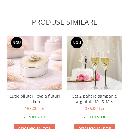
MORRIS&AMP;CO
KINGSLEY
SERENDIPITY GOLD
PRODUSE SIMILARE
SERENDIPITY PLATINUM
CHELSEA
MEDICEA
NOU
NOU
CELESTIAL
PATCHWORK WILLOW
BLUE LILY
HIBISCUS
SWAN
FLORENTINE TURQUOISE
ANTHEMION GREY
Cutie bijuterii ovala fluturi
Set 2 pahare sampanie
si flori
argintate Ms & Mrs
ORCHARD
153,00 Lei
356,00 Lei
CREATURES OF CURIOSITY
JARDIN
9
IN STOC
7
IN STOC
RENAISSANCE RED
ADAUGA IN COS
ADAUGA IN COS