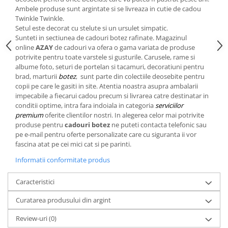
Cote Noire
Ambele produse sunt argintate si se livreaza in cutie de cadou
ARRIS
Twinkle Twinkle.
CELESTIAL PLATINUM
Setul este decorat cu stelute si un ursulet simpatic.
CORNUCOPIA
Sunteti in sectiunea de cadouri botez rafinate. Magazinul
online
AZAY
de cadouri va ofera o gama variata de produse
INTAGLIO
potrivite pentru toate varstele si gusturile. Carusele, rame si
JASPER CONRAN GOLD
albume foto, seturi de portelan si tacamuri, decoratiuni pentru
brad, marturii
botez
, sunt parte din colectiile deosebite pentru
RENAISSANCE GOLD
copii pe care le gasiti in site. Atentia noastra asupra ambalarii
ANTHEMION BLUE
impecabile a fiecarui cadou precum si livrarea catre destinatar in
BUTTERFLY BLOOM
conditii optime, intra fara indoiala in categoria
serviciilor
premium
oferite clientilor nostri. In alegerea celor mai potrivite
OLD COUNTRY ROSES
produse pentru
cadouri botez
ne puteti contacta telefonic sau
PASHMINA
pe e-mail pentru oferte personalizate care cu siguranta ii vor
SIGNET PLATINUM
fascina atat pe cei mici cat si pe parinti.
CELESTIAL GOLD
Informatii conformitate produs
NATURE
Caracteristici
CHINOISERIE WHITE
JASPER CONRAN WHITE
Curatarea produsului din argint
GILDED MUSE
Review-uri
(0)
WONDERLUST