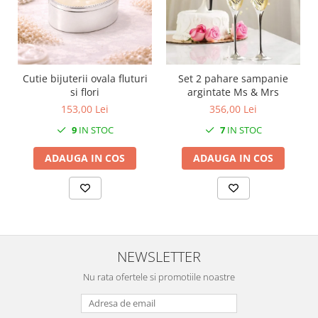
SERENDIPITY WHITE
FLOWER FESTIVAL BLUE
FLOWER FESTIVAL RED
LOVE BIRDS
Cutie bijuterii ovala fluturi
Set 2 pahare sampanie
CHIQUE VERDE
si flori
argintate Ms & Mrs
CHIQUE ROZ
153,00 Lei
356,00 Lei
CHIQUE STRIPES VERDE
9
IN STOC
7
IN STOC
Renaissance Grey
Royal White
ADAUGA IN COS
ADAUGA IN COS
CHIQUE STRIPES GALBEN
CHIQUE GALBEN
NEWSLETTER
Nu rata ofertele si promotiile noastre