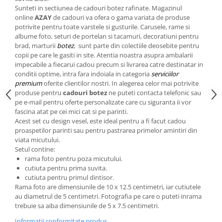
Cote Noire
Sunteti in sectiunea de cadouri botez rafinate. Magazinul
ARRIS
online
AZAY
de cadouri va ofera o gama variata de produse
CELESTIAL PLATINUM
potrivite pentru toate varstele si gusturile. Carusele, rame si
CORNUCOPIA
albume foto, seturi de portelan si tacamuri, decoratiuni pentru
brad, marturii
botez
, sunt parte din colectiile deosebite pentru
INTAGLIO
copii pe care le gasiti in site. Atentia noastra asupra ambalarii
JASPER CONRAN GOLD
impecabile a fiecarui cadou precum si livrarea catre destinatar in
conditii optime, intra fara indoiala in categoria
serviciilor
RENAISSANCE GOLD
premium
oferite clientilor nostri. In alegerea celor mai potrivite
ANTHEMION BLUE
produse pentru
cadouri botez
ne puteti contacta telefonic sau
BUTTERFLY BLOOM
pe e-mail pentru oferte personalizate care cu siguranta ii vor
fascina atat pe cei mici cat si pe parinti.
OLD COUNTRY ROSES
Acest set cu design vesel, este ideal pentru a fi facut cadou
PASHMINA
proaspetilor parinti sau pentru pastrarea primelor amintiri din
SIGNET PLATINUM
viata micutului.
Setul contine:
CELESTIAL GOLD
rama foto pentru poza micutului.
NATURE
cutiuta pentru prima suvita.
cutiuta pentru primul dintisor.
CHINOISERIE WHITE
Rama foto are dimensiunile de 10 x 12.5 centimetri, iar cutiutele
JASPER CONRAN WHITE
au diametrul de 5 centimetri. Fotografia pe care o puteti inrama
GILDED MUSE
trebuie sa aiba dimensiunile de 5 x 7.5 centimetri.
WONDERLUST
Informatii conformitate produs