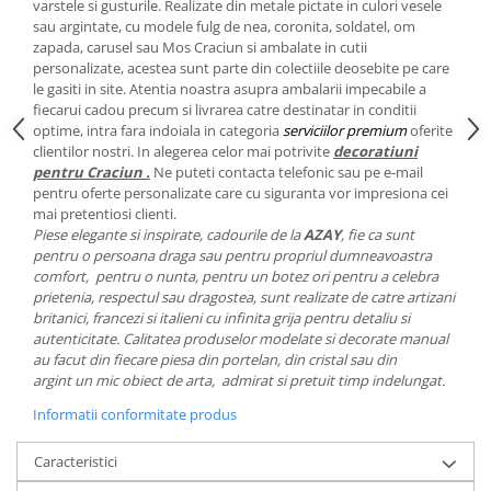
Cote Noire
varstele si gusturile. Realizate din metale pictate in culori vesele
ARRIS
sau argintate, cu modele fulg de nea, coronita, soldatel, om
zapada, carusel sau Mos Craciun si ambalate in cutii
CELESTIAL PLATINUM
personalizate, acestea sunt parte din colectiile deosebite pe care
CORNUCOPIA
le gasiti in site. Atentia noastra asupra ambalarii impecabile a
INTAGLIO
fiecarui cadou precum si livrarea catre destinatar in conditii
optime, intra fara indoiala in categoria
serviciilor premium
oferite
JASPER CONRAN GOLD
clientilor nostri. In alegerea celor mai potrivite
decoratiuni
RENAISSANCE GOLD
pentru Craciun .
Ne puteti contacta telefonic sau pe e-mail
ANTHEMION BLUE
pentru oferte personalizate care cu siguranta vor impresiona cei
mai pretentiosi clienti.
BUTTERFLY BLOOM
Piese elegante si inspirate, cadourile de la
AZAY
, fie ca sunt
OLD COUNTRY ROSES
pentru o persoana draga sau pentru propriul dumneavoastra
comfort, pentru o nunta, pentru un botez ori pentru a celebra
PASHMINA
prietenia, respectul sau dragostea, sunt realizate de catre artizani
SIGNET PLATINUM
britanici, francezi si italieni cu infinita grija pentru detaliu si
CELESTIAL GOLD
autenticitate. Calitatea produselor modelate si decorate manual
au facut din fiecare piesa din portelan, din cristal sau din
NATURE
argint un mic obiect de arta, admirat si pretuit timp indelungat.
CHINOISERIE WHITE
Informatii conformitate produs
JASPER CONRAN WHITE
GILDED MUSE
Caracteristici
WONDERLUST