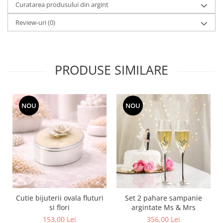
Curatarea produsului din argint
MORRIS&AMP;CO
KINGSLEY
Review-uri
(0)
SERENDIPITY GOLD
SERENDIPITY PLATINUM
CHELSEA
PRODUSE SIMILARE
MEDICEA
CELESTIAL
PATCHWORK WILLOW
NOU
NOU
BLUE LILY
HIBISCUS
SWAN
FLORENTINE TURQUOISE
ANTHEMION GREY
ORCHARD
CREATURES OF CURIOSITY
Cutie bijuterii ovala fluturi
Set 2 pahare sampanie
JARDIN
si flori
argintate Ms & Mrs
RENAISSANCE RED
153,00 Lei
356,00 Lei