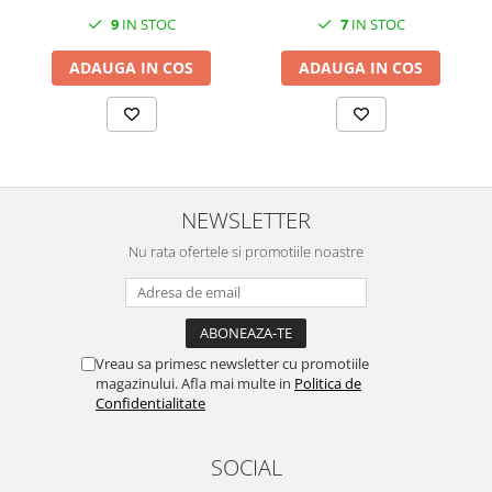
SERENDIPITY WHITE
9
IN STOC
7
IN STOC
FLOWER FESTIVAL BLUE
FLOWER FESTIVAL RED
ADAUGA IN COS
ADAUGA IN COS
LOVE BIRDS
CHIQUE VERDE
CHIQUE ROZ
CHIQUE STRIPES VERDE
Renaissance Grey
NEWSLETTER
Royal White
Nu rata ofertele si promotiile noastre
CHIQUE STRIPES GALBEN
CHIQUE GALBEN
Vreau sa primesc newsletter cu promotiile
magazinului. Afla mai multe in
Politica de
Confidentialitate
SOCIAL