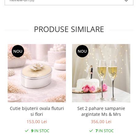
MORRIS&AMP;CO
KINGSLEY
SERENDIPITY GOLD
PRODUSE SIMILARE
SERENDIPITY PLATINUM
CHELSEA
MEDICEA
NOU
NOU
CELESTIAL
PATCHWORK WILLOW
BLUE LILY
HIBISCUS
SWAN
FLORENTINE TURQUOISE
ANTHEMION GREY
Cutie bijuterii ovala fluturi
Set 2 pahare sampanie
ORCHARD
si flori
argintate Ms & Mrs
CREATURES OF CURIOSITY
153,00 Lei
356,00 Lei
JARDIN
9
IN STOC
7
IN STOC
RENAISSANCE RED