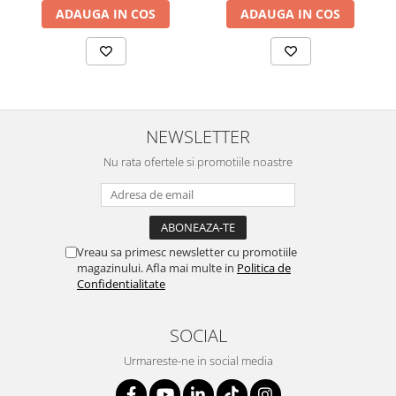
SERENDIPITY WHITE
ADAUGA IN COS
ADAUGA IN COS
FLOWER FESTIVAL BLUE
FLOWER FESTIVAL RED
LOVE BIRDS
CHIQUE VERDE
CHIQUE ROZ
NEWSLETTER
CHIQUE STRIPES VERDE
Nu rata ofertele si promotiile noastre
Renaissance Grey
Royal White
CHIQUE STRIPES GALBEN
CHIQUE GALBEN
Vreau sa primesc newsletter cu promotiile
magazinului. Afla mai multe in
Politica de
Confidentialitate
SOCIAL
Urmareste-ne in social media