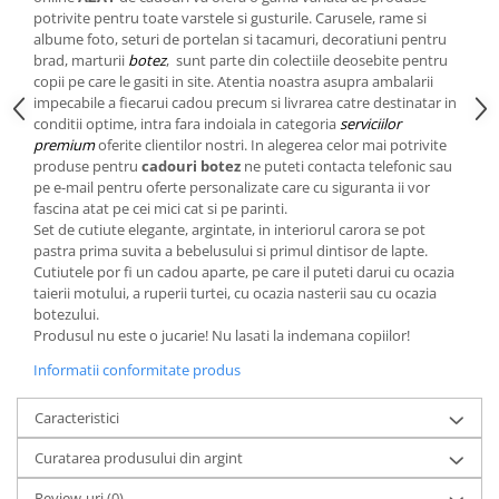
Cote Noire
potrivite pentru toate varstele si gusturile. Carusele, rame si
ARRIS
albume foto, seturi de portelan si tacamuri, decoratiuni pentru
CELESTIAL PLATINUM
brad, marturii
botez
, sunt parte din colectiile deosebite pentru
CORNUCOPIA
copii pe care le gasiti in site. Atentia noastra asupra ambalarii
impecabile a fiecarui cadou precum si livrarea catre destinatar in
INTAGLIO
conditii optime, intra fara indoiala in categoria
serviciilor
JASPER CONRAN GOLD
premium
oferite clientilor nostri. In alegerea celor mai potrivite
produse pentru
cadouri botez
ne puteti contacta telefonic sau
RENAISSANCE GOLD
pe e-mail pentru oferte personalizate care cu siguranta ii vor
ANTHEMION BLUE
fascina atat pe cei mici cat si pe parinti.
BUTTERFLY BLOOM
Set de cutiute elegante, argintate, in interiorul carora se pot
pastra prima suvita a bebelusului si primul dintisor de lapte.
OLD COUNTRY ROSES
Cutiutele por fi un cadou aparte, pe care il puteti darui cu ocazia
PASHMINA
taierii motului, a ruperii turtei, cu ocazia nasterii sau cu ocazia
SIGNET PLATINUM
botezului.
Produsul nu este o jucarie! Nu lasati la indemana copiilor!
CELESTIAL GOLD
Informatii conformitate produs
NATURE
CHINOISERIE WHITE
Caracteristici
JASPER CONRAN WHITE
GILDED MUSE
Curatarea produsului din argint
WONDERLUST
Review-uri
(0)