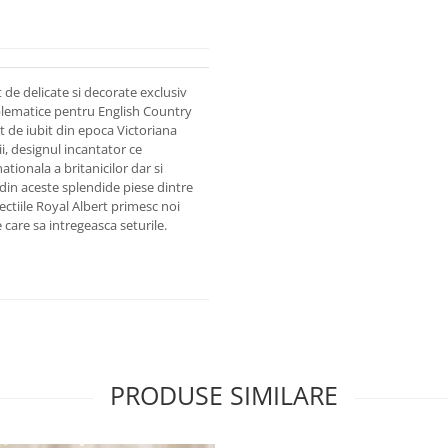
 de delicate si decorate exclusiv
blematice pentru English Country
at de iubit din epoca Victoriana
ii, designul incantator ce
nationala a britanicilor dar si
 din aceste splendide piese dintre
ectiile Royal Albert primesc noi
e care sa intregeasca seturile.
PRODUSE SIMILARE