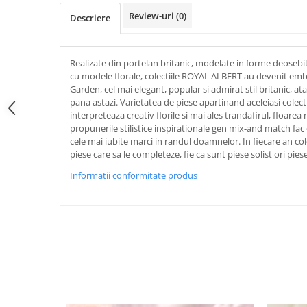
FRAPIERE
GEORGIA
LUCREZIA
VESTA
Review-uri
(0)
Descriere
PAHARE SI ACCESORII
SAMOA
ELISA
CORPORATE
SET PENTRU BĂUTURI
PIVOINE
TONDO DONI
FLOWER
TĂVI SI ACCESORII
ESMERALDA BLANC, GOLD,
ORPHOS
TABLE
Realizate din portelan britanic, modelate in forme deosebit
PLATINUM
ACCESORII PENTRU FEMEI
CILI
BABY COLLECTION
cu modele florale, colectiile ROYAL ALBERT au devenit em
Garden, cel mai elegant, popular si admirat stil britanic, at
CHARDONS GOLD, PLATINUM
SFEȘNICE
GIULIA
ROSE
pana astazi. Varietatea de piese apartinand aceleiasi colect
HEMISPHERE
RAME SI ALBUME FOTO
NETTARE DI VINO
LOVE KNOTS SILVER
interpreteaza creativ florile si mai ales trandafirul, floarea 
KHAZARD OR &AMP; PLATINE
propunerile stilistice inspirationale gen mix-and match fac
CARAFE
NOTTE DI STELLE
WITH LOVE SILVER
cele mai iubite marci in randul doamnelor. In fiecare an col
JASPER CONRAN PLATINUM
FRUCTIERE ARGINTATE
PLINIO
WITH LOVE BLACK
piese care sa le completeze, fie ca sunt piese solist ori pies
CHINOISERIE GREEN
ACCESORII PENTRU BĂRBAȚI
YOUNG
WITH LOVE WHITE
Informatii conformitate produs
100 YEARS
ACCESORII PENTRU BIROU
VIP
INFINITY
BLANC SUR BLANC
BOLURI DECO
PIUME
WISH
GROSGRAIN
AROME DE INTERIOR
AURIS
LOVE KNOTS GOLD
LACE GOLD
TEXTILE
BOTANIC GARDEN
WITH LOVE NOUVEAU
LACE PLATINUM
BIJUTERII
STELLA
WITH LOVE GOLD
EQUESTRIA
ARANJAMENTE FLORALE
POLKA BLUE
PERNE
CHEEKY PINK