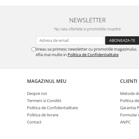
MORRIS&AMP;CO
KINGSLEY
NEWSLETTER
SERENDIPITY GOLD
SERENDIPITY PLATINUM
Nu rata ofertele si promotiile noastre
CHELSEA
MEDICEA
Vreau sa primesc newsletter cu promotiile magazinului.
CELESTIAL
Afla mai multe in
Politica de Confidentialitate
PATCHWORK WILLOW
BLUE LILY
HIBISCUS
MAGAZINUL MEU
CLIENTI
SWAN
FLORENTINE TURQUOISE
Despre noi
Metode de
Termeni si Conditii
Politica d
ANTHEMION GREY
Politica de Confidentialitate
Garantia 
ORCHARD
Politica de livrare
Formular 
CREATURES OF CURIOSITY
Contact
ANPC
JARDIN
RENAISSANCE RED