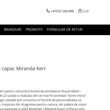
+4 0721 203 809
0,00
BRANDURI
PROMOTII
FORMULAR DE RETUR
u capac Miranda Kerr
rr pentru renumitul brand de portelanuri Royal Albert –
e 22 carate si realizata din cel mai fin portelan “bone china”.
gn, piesele pot comunica in functie de personalitatea ce
. Inspirata din dragostea pentru natura, din paleta de culori
 pasiunea si stilul Mirandei. Utilizand bujori si fluturi prin