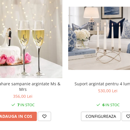
Suport argintat pentru 4 lu
ahare sampanie argintate Ms &
Mrs
530,00 Lei
356,00 Lei
6
IN STOC
7
IN STOC
CONFIGUREAZA
ADAUGA IN COS