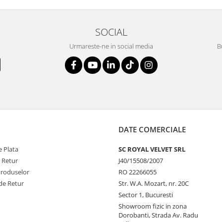
SOCIAL
Urmareste-ne in social media
B
DATE COMERCIALE
 Plata
SC ROYAL VELVET SRL
e Retur
J40/15508/2007
Produselor
RO 22266055
de Retur
Str. W.A. Mozart, nr. 20C
Sector 1, Bucuresti
Showroom fizic in zona
Dorobanti, Strada Av. Radu