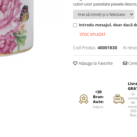
culori usor pastelate piesele descri
Introdu mesajul, doar dacă do
STOC EPUIZAT
Cod Produs:
40001830
Ai nevo
Adauga la Favorite
Cere 
Livr
GRA
+20
la
Branduri
come
Autentice
de
mini
Internationale
300
Ron