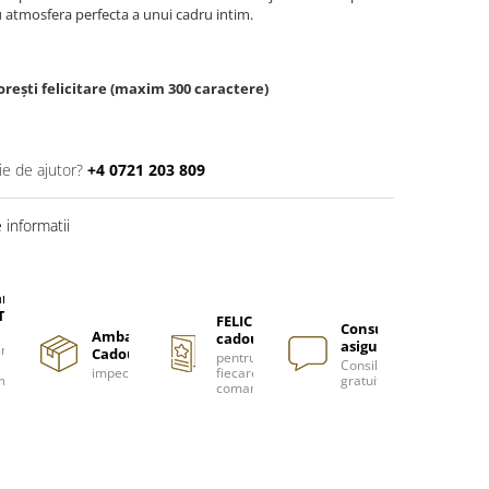
u atmosfera perfecta a unui cadru intim.
rești felicitare (maxim 300 caractere)
ie de ajutor?
+4 0721 203 809
informatii
are
TUITA
FELICITARE
Consultanță
Ambalare
cadou
asigurată
nzi
Cadou
pentru
Consiliere
impecabilă
fiecare
m
gratuită
comanda