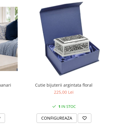
manari
Cutie bijuterii argintata floral
Set portela
farfurii 28
225,00 Lei
1
IN STOC
CONFIGUREAZA
C