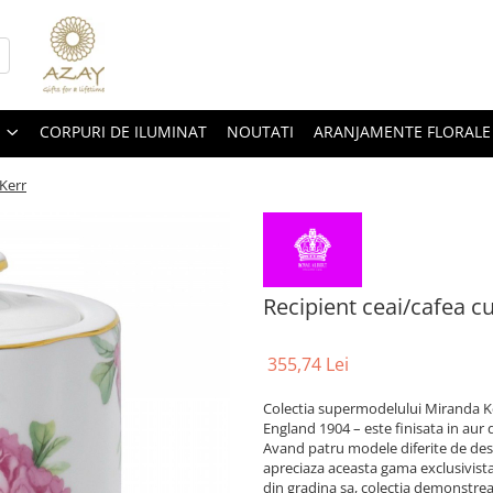
CORPURI DE ILUMINAT
NOUTATI
ARANJAMENTE FLORALE
Kerr
Recipient ceai/cafea c
355,74 Lei
Colectia supermodelului Miranda Ke
England 1904 – este finisata in aur d
Avand patru modele diferite de desi
apreciaza aceasta gama exclusivista
din gradina sa, colectia demonstreaza