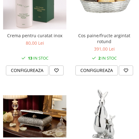
Crema pentru curatat inox
Cos paine/fructe argintat
rotund
80,00 Lei
391,00 Lei
13
IN STOC
2
IN STOC
CONFIGUREAZA
CONFIGUREAZA