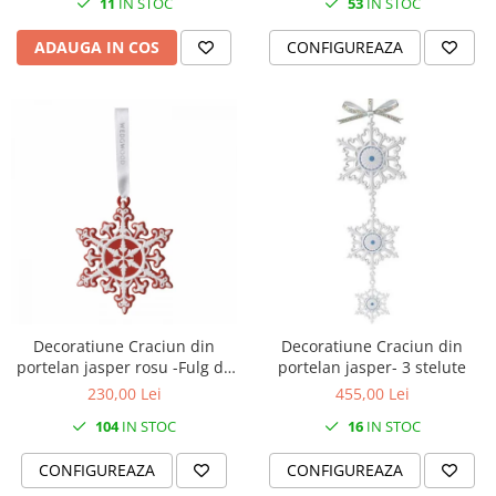
11
IN STOC
53
IN STOC
ADAUGA IN COS
CONFIGUREAZA
Decoratiune Craciun din
Decoratiune Craciun din
portelan jasper rosu -Fulg de
portelan jasper- 3 stelute
nea neoclassic
230,00 Lei
455,00 Lei
104
IN STOC
16
IN STOC
CONFIGUREAZA
CONFIGUREAZA