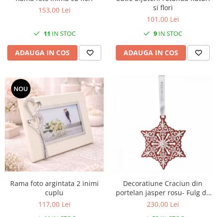
si flori
153,00 Lei
101,00 Lei
11
IN STOC
9
IN STOC
ADAUGA IN COS
ADAUGA IN COS
NOU
Rama foto argintata 2 inimi
Decoratiune Craciun din
cuplu
portelan jasper rosu- Fulg de
nea Pierced
117,00 Lei
230,00 Lei