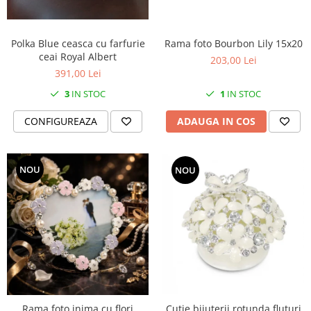
SERENDIPITY WHITE
FLOWER FESTIVAL BLUE
FLOWER FESTIVAL RED
Polka Blue ceasca cu farfurie
Rama foto Bourbon Lily 15x20
ceai Royal Albert
LOVE BIRDS
203,00 Lei
391,00 Lei
CHIQUE VERDE
3
IN STOC
1
IN STOC
CHIQUE ROZ
CHIQUE STRIPES VERDE
CONFIGUREAZA
ADAUGA IN COS
Renaissance Grey
Royal White
CHIQUE STRIPES GALBEN
NOU
NOU
CHIQUE GALBEN
Rama foto inima cu flori
Cutie bijuterii rotunda fluturi