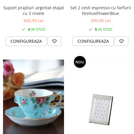
MORRIS&AMP;CO
Set 2 cesti espresso cu farfurii
Suport prajituri argintat etajat
KINGSLEY
FestivalFlowerBlue
cu 3 nivele
SERENDIPITY GOLD
200,00 Lei
665,00 Lei
SERENDIPITY PLATINUM
5
IN STOC
4
IN STOC
CHELSEA
CONFIGUREAZA
CONFIGUREAZA
MEDICEA
CELESTIAL
PATCHWORK WILLOW
NOU
BLUE LILY
HIBISCUS
SWAN
FLORENTINE TURQUOISE
ANTHEMION GREY
ORCHARD
CREATURES OF CURIOSITY
JARDIN
RENAISSANCE RED