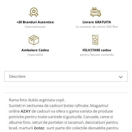
FRAPIERE
GEORGIA
LUCREZIA
VESTA
PAHARE SI ACCESORII
SAMOA
ELISA
CORPORATE
SET PENTRU BĂUTURI
PIVOINE
TONDO DONI
FLOWER
+20 Branduri Autentice
Livrare GRATUITA
TĂVI SI ACCESORII
ESMERALDA BLANC, GOLD,
ORPHOS
TABLE
Internationale
la comenzi de minim 300 Ron
PLATINUM
ACCESORII PENTRU FEMEI
CILI
BABY COLLECTION
CHARDONS GOLD, PLATINUM
SFEȘNICE
GIULIA
ROSE
HEMISPHERE
RAME SI ALBUME FOTO
NETTARE DI VINO
LOVE KNOTS SILVER
Ambalare Cadou
FELICITARE cadou
KHAZARD OR &AMP; PLATINE
impecabilă
pentru fiecare comanda
CARAFE
NOTTE DI STELLE
WITH LOVE SILVER
JASPER CONRAN PLATINUM
FRUCTIERE ARGINTATE
PLINIO
WITH LOVE BLACK
CHINOISERIE GREEN
ACCESORII PENTRU BĂRBAȚI
YOUNG
WITH LOVE WHITE
Descriere
100 YEARS
ACCESORII PENTRU BIROU
VIP
INFINITY
BLANC SUR BLANC
BOLURI DECO
PIUME
WISH
GROSGRAIN
AROME DE INTERIOR
AURIS
LOVE KNOTS GOLD
LACE GOLD
Rama foto dubla argintata copii.
TEXTILE
BOTANIC GARDEN
WITH LOVE NOUVEAU
Sunteti in sectiunea de cadouri botez rafinate. Magazinul
LACE PLATINUM
BIJUTERII
STELLA
WITH LOVE GOLD
online
AZAY
de cadouri va ofera o gama variata de produse
EQUESTRIA
ARANJAMENTE FLORALE
potrivite pentru toate varstele si gusturile. Carusele, rame si
albume foto, seturi de portelan si tacamuri, decoratiuni pentru
POLKA BLUE
PERNE
brad, marturii
botez
, sunt parte din colectiile deosebite pentru
CHEEKY PINK