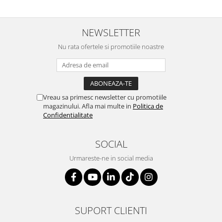
SERENDIPITY WHITE
FLOWER FESTIVAL BLUE
FLOWER FESTIVAL RED
NEWSLETTER
LOVE BIRDS
Nu rata ofertele si promotiile noastre
CHIQUE VERDE
CHIQUE ROZ
CHIQUE STRIPES VERDE
Renaissance Grey
Vreau sa primesc newsletter cu promotiile
magazinului. Afla mai multe in
Politica de
Royal White
Confidentialitate
CHIQUE STRIPES GALBEN
CHIQUE GALBEN
SOCIAL
Urmareste-ne in social media
SUPORT CLIENTI