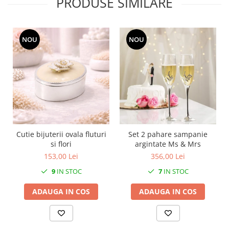
PRODUSE SIMILARE
MORRIS&AMP;CO
KINGSLEY
SERENDIPITY GOLD
NOU
NOU
SERENDIPITY PLATINUM
CHELSEA
MEDICEA
CELESTIAL
PATCHWORK WILLOW
BLUE LILY
HIBISCUS
Cutie bijuterii ovala fluturi
Set 2 pahare sampanie
SWAN
si flori
argintate Ms & Mrs
FLORENTINE TURQUOISE
153,00 Lei
356,00 Lei
ANTHEMION GREY
9
IN STOC
7
IN STOC
ORCHARD
ADAUGA IN COS
ADAUGA IN COS
CREATURES OF CURIOSITY
JARDIN
RENAISSANCE RED