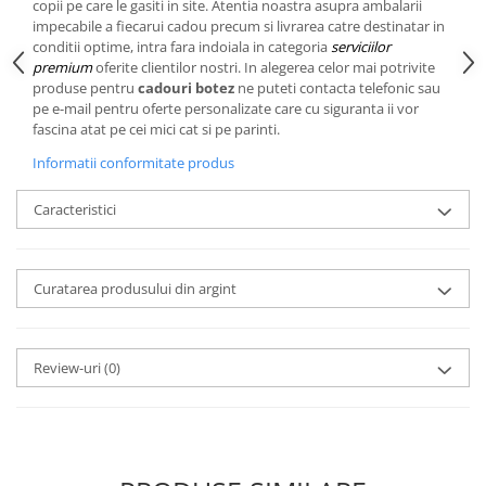
Cote Noire
copii pe care le gasiti in site. Atentia noastra asupra ambalarii
ARRIS
impecabile a fiecarui cadou precum si livrarea catre destinatar in
conditii optime, intra fara indoiala in categoria
serviciilor
CELESTIAL PLATINUM
premium
oferite clientilor nostri. In alegerea celor mai potrivite
CORNUCOPIA
produse pentru
cadouri botez
ne puteti contacta telefonic sau
INTAGLIO
pe e-mail pentru oferte personalizate care cu siguranta ii vor
fascina atat pe cei mici cat si pe parinti.
JASPER CONRAN GOLD
RENAISSANCE GOLD
Informatii conformitate produs
ANTHEMION BLUE
Caracteristici
BUTTERFLY BLOOM
OLD COUNTRY ROSES
PASHMINA
Curatarea produsului din argint
SIGNET PLATINUM
CELESTIAL GOLD
NATURE
Review-uri
(0)
CHINOISERIE WHITE
JASPER CONRAN WHITE
GILDED MUSE
WONDERLUST