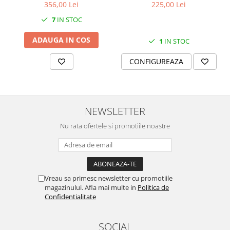
356,00 Lei
225,00 Lei
SERENDIPITY WHITE
FLOWER FESTIVAL BLUE
7
IN STOC
FLOWER FESTIVAL RED
ADAUGA IN COS
1
IN STOC
LOVE BIRDS
CHIQUE VERDE
CONFIGUREAZA
CHIQUE ROZ
CHIQUE STRIPES VERDE
Renaissance Grey
NEWSLETTER
Royal White
CHIQUE STRIPES GALBEN
Nu rata ofertele si promotiile noastre
CHIQUE GALBEN
Vreau sa primesc newsletter cu promotiile
magazinului. Afla mai multe in
Politica de
Confidentialitate
SOCIAL