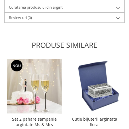
MORRIS&AMP;CO
Curatarea produsului din argint
KINGSLEY
Review-uri
(0)
SERENDIPITY GOLD
SERENDIPITY PLATINUM
CHELSEA
MEDICEA
PRODUSE SIMILARE
CELESTIAL
PATCHWORK WILLOW
BLUE LILY
NOU
HIBISCUS
SWAN
FLORENTINE TURQUOISE
ANTHEMION GREY
ORCHARD
CREATURES OF CURIOSITY
JARDIN
Set 2 pahare sampanie
Cutie bijuterii argintata
RENAISSANCE RED
argintate Ms & Mrs
floral