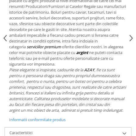
Cote Noire
placate cu argint produse la nivel international de catre cei mai
ARRIS
renumiti Producatori/Furnizori ai Caselor Regale sau manufacturi
istorice de patrimoniu. Boluri pentru caviar, tacamuri, tavi si
CELESTIAL PLATINUM
accesorii servire, boluri decorative, suporturi prajituri, rame foto,
CORNUCOPIA
vaze, sfesnice sau obiecte decorative sunt parte din colectiile
deosebite pe care le gasiti in site. Atentia noastra asupra
INTAGLIO
ambalarii impecabile a fiecarui cadou precum si livrarea catre
JASPER CONRAN GOLD
destinatar in conditii optime, intra fara indoiala in
RENAISSANCE GOLD
categoria
serviciilor premium
oferite clientilor nostri. In alegerea
celor mai potrivite obiecte placate cu
argint
ne puteti contacta
ANTHEMION BLUE
telefonic sau pe e-mail pentru oferte personalizate care cu
BUTTERFLY BLOOM
siguranta vor impresiona.
OLD COUNTRY ROSES
Piese elegante si inspirate, cadourile de la
AZAY
, fie ca sunt
pentru o persoana draga sau pentru propriul dumneavoastra
PASHMINA
comfort, pentru o nunta, pentru un botez ori pentru a celebra
SIGNET PLATINUM
prietenia, respectul sau dragostea, sunt realizate de catre artizani
britanici, francezi si italieni cu infinita grija pentru detaliu si
CELESTIAL GOLD
autenticitate. Calitatea produselor modelate si decorate manual
NATURE
au facut din fiecare piesa din portelan, din cristal sau din
CHINOISERIE WHITE
argint un mic obiect de arta, admirat si pretuit timp indelungat.
JASPER CONRAN WHITE
Informatii conformitate produs
GILDED MUSE
WONDERLUST
Caracteristici