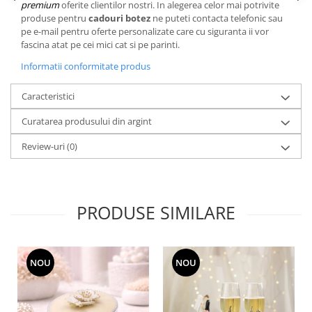
Cote Noire
premium
oferite clientilor nostri. In alegerea celor mai potrivite
ARRIS
produse pentru
cadouri botez
ne puteti contacta telefonic sau
pe e-mail pentru oferte personalizate care cu siguranta ii vor
CELESTIAL PLATINUM
fascina atat pe cei mici cat si pe parinti.
CORNUCOPIA
Informatii conformitate produs
INTAGLIO
JASPER CONRAN GOLD
Caracteristici
RENAISSANCE GOLD
Curatarea produsului din argint
ANTHEMION BLUE
BUTTERFLY BLOOM
Review-uri
(0)
OLD COUNTRY ROSES
PASHMINA
SIGNET PLATINUM
PRODUSE SIMILARE
CELESTIAL GOLD
NATURE
CHINOISERIE WHITE
NOU
NOU
JASPER CONRAN WHITE
GILDED MUSE
WONDERLUST