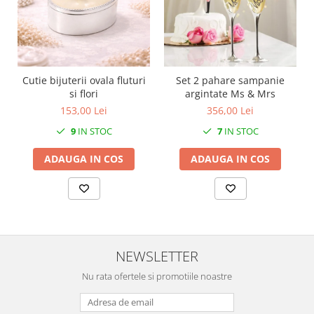
MORRIS&AMP;CO
KINGSLEY
SERENDIPITY GOLD
SERENDIPITY PLATINUM
Cutie bijuterii ovala fluturi
Set 2 pahare sampanie
CHELSEA
si flori
argintate Ms & Mrs
MEDICEA
153,00 Lei
356,00 Lei
CELESTIAL
9
IN STOC
7
IN STOC
PATCHWORK WILLOW
BLUE LILY
ADAUGA IN COS
ADAUGA IN COS
HIBISCUS
SWAN
FLORENTINE TURQUOISE
ANTHEMION GREY
ORCHARD
NEWSLETTER
CREATURES OF CURIOSITY
Nu rata ofertele si promotiile noastre
JARDIN
RENAISSANCE RED