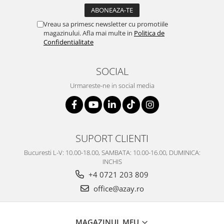
SERENDIPITY WHITE
FLOWER FESTIVAL BLUE
Vreau sa primesc newsletter cu promotiile
FLOWER FESTIVAL RED
magazinului. Afla mai multe in
Politica de
Confidentialitate
LOVE BIRDS
CHIQUE VERDE
SOCIAL
CHIQUE ROZ
CHIQUE STRIPES VERDE
Urmareste-ne in social media
Renaissance Grey
Royal White
CHIQUE STRIPES GALBEN
CHIQUE GALBEN
SUPORT CLIENTI
Bucuresti L-V: 10.00-18.00, SAMBATA: 10.00-16.00, DUMINICA:
INCHIS
+4 0721 203 809
office@azay.ro
MAGAZINUL MEU