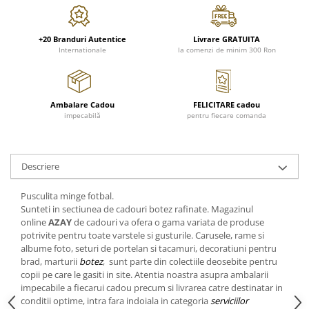
FRAPIERE
GEORGIA
LUCREZIA
VESTA
PAHARE SI ACCESORII
SAMOA
ELISA
CORPORATE
SET PENTRU BĂUTURI
PIVOINE
TONDO DONI
FLOWER
+20 Branduri Autentice
Livrare GRATUITA
Internationale
la comenzi de minim 300 Ron
TĂVI SI ACCESORII
ESMERALDA BLANC, GOLD,
ORPHOS
TABLE
PLATINUM
ACCESORII PENTRU FEMEI
CILI
BABY COLLECTION
CHARDONS GOLD, PLATINUM
SFEȘNICE
GIULIA
ROSE
Ambalare Cadou
FELICITARE cadou
HEMISPHERE
RAME SI ALBUME FOTO
NETTARE DI VINO
LOVE KNOTS SILVER
impecabilă
pentru fiecare comanda
KHAZARD OR &AMP; PLATINE
CARAFE
NOTTE DI STELLE
WITH LOVE SILVER
JASPER CONRAN PLATINUM
FRUCTIERE ARGINTATE
PLINIO
WITH LOVE BLACK
CHINOISERIE GREEN
ACCESORII PENTRU BĂRBAȚI
YOUNG
WITH LOVE WHITE
Descriere
100 YEARS
ACCESORII PENTRU BIROU
VIP
INFINITY
Pusculita minge fotbal.
BLANC SUR BLANC
BOLURI DECO
PIUME
WISH
Sunteti in sectiunea de cadouri botez rafinate. Magazinul
GROSGRAIN
AROME DE INTERIOR
AURIS
LOVE KNOTS GOLD
online
AZAY
de cadouri va ofera o gama variata de produse
LACE GOLD
potrivite pentru toate varstele si gusturile. Carusele, rame si
TEXTILE
BOTANIC GARDEN
WITH LOVE NOUVEAU
albume foto, seturi de portelan si tacamuri, decoratiuni pentru
LACE PLATINUM
BIJUTERII
STELLA
WITH LOVE GOLD
brad, marturii
botez
, sunt parte din colectiile deosebite pentru
EQUESTRIA
ARANJAMENTE FLORALE
copii pe care le gasiti in site. Atentia noastra asupra ambalarii
POLKA BLUE
impecabile a fiecarui cadou precum si livrarea catre destinatar in
PERNE
conditii optime, intra fara indoiala in categoria
serviciilor
CHEEKY PINK