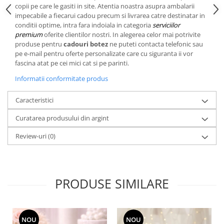
Cote Noire
copii pe care le gasiti in site. Atentia noastra asupra ambalarii
ARRIS
impecabile a fiecarui cadou precum si livrarea catre destinatar in
CELESTIAL PLATINUM
conditii optime, intra fara indoiala in categoria
serviciilor
premium
oferite clientilor nostri. In alegerea celor mai potrivite
CORNUCOPIA
produse pentru
cadouri botez
ne puteti contacta telefonic sau
INTAGLIO
pe e-mail pentru oferte personalizate care cu siguranta ii vor
JASPER CONRAN GOLD
fascina atat pe cei mici cat si pe parinti.
RENAISSANCE GOLD
Informatii conformitate produs
ANTHEMION BLUE
Caracteristici
BUTTERFLY BLOOM
OLD COUNTRY ROSES
Curatarea produsului din argint
PASHMINA
Review-uri
(0)
SIGNET PLATINUM
CELESTIAL GOLD
NATURE
CHINOISERIE WHITE
PRODUSE SIMILARE
JASPER CONRAN WHITE
GILDED MUSE
WONDERLUST
NOU
NOU