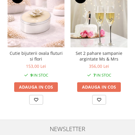
MORRIS&AMP;CO
KINGSLEY
SERENDIPITY GOLD
SERENDIPITY PLATINUM
CHELSEA
MEDICEA
CELESTIAL
Cutie bijuterii ovala fluturi
Set 2 pahare sampanie
si flori
argintate Ms & Mrs
PATCHWORK WILLOW
153,00 Lei
356,00 Lei
BLUE LILY
HIBISCUS
9
IN STOC
7
IN STOC
SWAN
ADAUGA IN COS
ADAUGA IN COS
FLORENTINE TURQUOISE
ANTHEMION GREY
ORCHARD
CREATURES OF CURIOSITY
JARDIN
NEWSLETTER
RENAISSANCE RED