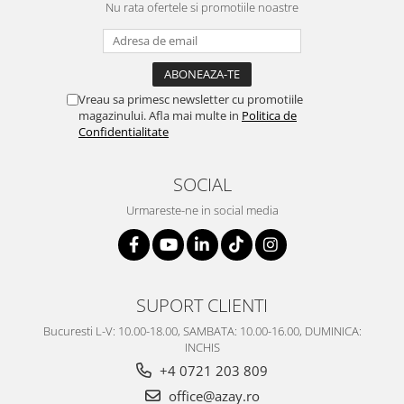
SERENDIPITY WHITE
Nu rata ofertele si promotiile noastre
FLOWER FESTIVAL BLUE
FLOWER FESTIVAL RED
LOVE BIRDS
Vreau sa primesc newsletter cu promotiile
CHIQUE VERDE
magazinului. Afla mai multe in
Politica de
CHIQUE ROZ
Confidentialitate
CHIQUE STRIPES VERDE
Renaissance Grey
SOCIAL
Royal White
Urmareste-ne in social media
CHIQUE STRIPES GALBEN
CHIQUE GALBEN
SUPORT CLIENTI
Bucuresti L-V: 10.00-18.00, SAMBATA: 10.00-16.00, DUMINICA:
INCHIS
+4 0721 203 809
office@azay.ro