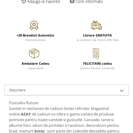
Adauga la Favorite
Cere informatii
FRAPIERE
GEORGIA
LUCREZIA
VESTA
PAHARE SI ACCESORII
SAMOA
ELISA
CORPORATE
SET PENTRU BĂUTURI
PIVOINE
TONDO DONI
FLOWER
TĂVI SI ACCESORII
ESMERALDA BLANC, GOLD,
ORPHOS
TABLE
PLATINUM
ACCESORII PENTRU FEMEI
CILI
BABY COLLECTION
+20 Branduri Autentice
Livrare GRATUITA
CHARDONS GOLD, PLATINUM
SFEȘNICE
GIULIA
ROSE
Internationale
la comenzi de minim 300 Ron
HEMISPHERE
RAME SI ALBUME FOTO
NETTARE DI VINO
LOVE KNOTS SILVER
KHAZARD OR &AMP; PLATINE
CARAFE
NOTTE DI STELLE
WITH LOVE SILVER
JASPER CONRAN PLATINUM
FRUCTIERE ARGINTATE
PLINIO
WITH LOVE BLACK
Ambalare Cadou
FELICITARE cadou
impecabilă
pentru fiecare comanda
CHINOISERIE GREEN
ACCESORII PENTRU BĂRBAȚI
YOUNG
WITH LOVE WHITE
100 YEARS
ACCESORII PENTRU BIROU
VIP
INFINITY
BLANC SUR BLANC
BOLURI DECO
PIUME
WISH
Descriere
GROSGRAIN
AROME DE INTERIOR
AURIS
LOVE KNOTS GOLD
LACE GOLD
TEXTILE
BOTANIC GARDEN
WITH LOVE NOUVEAU
Pusculita fluture.
LACE PLATINUM
Sunteti in sectiunea de cadouri botez rafinate. Magazinul
BIJUTERII
STELLA
WITH LOVE GOLD
online
AZAY
de cadouri va ofera o gama variata de produse
EQUESTRIA
ARANJAMENTE FLORALE
potrivite pentru toate varstele si gusturile. Carusele, rame si
POLKA BLUE
PERNE
albume foto, seturi de portelan si tacamuri, decoratiuni pentru
brad, marturii
botez
, sunt parte din colectiile deosebite pentru
CHEEKY PINK