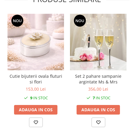
MORRIS&AMP;CO
KINGSLEY
SERENDIPITY GOLD
NOU
NOU
SERENDIPITY PLATINUM
CHELSEA
MEDICEA
CELESTIAL
PATCHWORK WILLOW
BLUE LILY
HIBISCUS
Cutie bijuterii ovala fluturi
Set 2 pahare sampanie
si flori
argintate Ms & Mrs
SWAN
153,00 Lei
356,00 Lei
FLORENTINE TURQUOISE
ANTHEMION GREY
9
IN STOC
7
IN STOC
ORCHARD
ADAUGA IN COS
ADAUGA IN COS
CREATURES OF CURIOSITY
JARDIN
RENAISSANCE RED