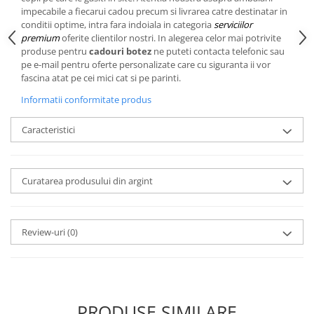
Cote Noire
impecabile a fiecarui cadou precum si livrarea catre destinatar in
ARRIS
conditii optime, intra fara indoiala in categoria
serviciilor
CELESTIAL PLATINUM
premium
oferite clientilor nostri. In alegerea celor mai potrivite
CORNUCOPIA
produse pentru
cadouri botez
ne puteti contacta telefonic sau
pe e-mail pentru oferte personalizate care cu siguranta ii vor
INTAGLIO
fascina atat pe cei mici cat si pe parinti.
JASPER CONRAN GOLD
Informatii conformitate produs
RENAISSANCE GOLD
ANTHEMION BLUE
Caracteristici
BUTTERFLY BLOOM
OLD COUNTRY ROSES
PASHMINA
Curatarea produsului din argint
SIGNET PLATINUM
CELESTIAL GOLD
Review-uri
(0)
NATURE
CHINOISERIE WHITE
JASPER CONRAN WHITE
GILDED MUSE
WONDERLUST
PRODUSE SIMILARE