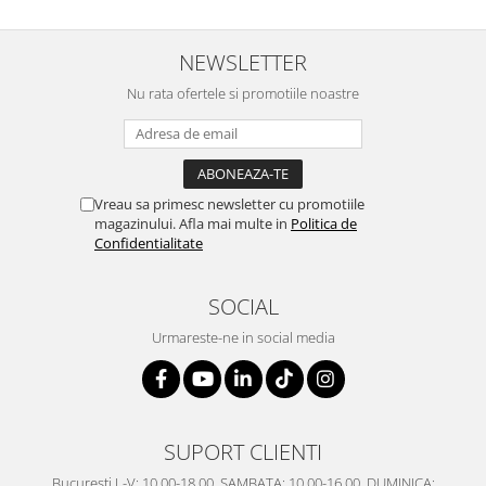
SERENDIPITY WHITE
FLOWER FESTIVAL BLUE
NEWSLETTER
FLOWER FESTIVAL RED
Nu rata ofertele si promotiile noastre
LOVE BIRDS
CHIQUE VERDE
CHIQUE ROZ
CHIQUE STRIPES VERDE
Vreau sa primesc newsletter cu promotiile
Renaissance Grey
magazinului. Afla mai multe in
Politica de
Royal White
Confidentialitate
CHIQUE STRIPES GALBEN
CHIQUE GALBEN
SOCIAL
Urmareste-ne in social media
SUPORT CLIENTI
Bucuresti L-V: 10.00-18.00, SAMBATA: 10.00-16.00, DUMINICA: