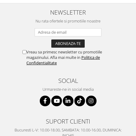
SERENDIPITY WHITE
FLOWER FESTIVAL BLUE
NEWSLETTER
FLOWER FESTIVAL RED
Nu rata ofertele si promotiile noastre
LOVE BIRDS
CHIQUE VERDE
CHIQUE ROZ
CHIQUE STRIPES VERDE
Vreau sa primesc newsletter cu promotiile
magazinului. Afla mai multe in
Politica de
Renaissance Grey
Confidentialitate
Royal White
CHIQUE STRIPES GALBEN
SOCIAL
CHIQUE GALBEN
Urmareste-ne in social media
SUPORT CLIENTI
Bucuresti L-V: 10.00-18.00, SAMBATA: 10.00-16.00, DUMINICA:
INCHIS