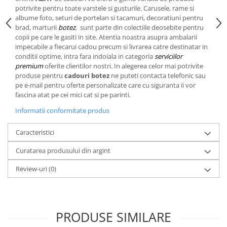
Cote Noire
potrivite pentru toate varstele si gusturile. Carusele, rame si
ARRIS
albume foto, seturi de portelan si tacamuri, decoratiuni pentru
CELESTIAL PLATINUM
brad, marturii
botez
, sunt parte din colectiile deosebite pentru
CORNUCOPIA
copii pe care le gasiti in site. Atentia noastra asupra ambalarii
impecabile a fiecarui cadou precum si livrarea catre destinatar in
INTAGLIO
conditii optime, intra fara indoiala in categoria
serviciilor
JASPER CONRAN GOLD
premium
oferite clientilor nostri. In alegerea celor mai potrivite
produse pentru
cadouri botez
ne puteti contacta telefonic sau
RENAISSANCE GOLD
pe e-mail pentru oferte personalizate care cu siguranta ii vor
ANTHEMION BLUE
fascina atat pe cei mici cat si pe parinti.
BUTTERFLY BLOOM
Informatii conformitate produs
OLD COUNTRY ROSES
PASHMINA
Caracteristici
SIGNET PLATINUM
Curatarea produsului din argint
CELESTIAL GOLD
NATURE
Review-uri
(0)
CHINOISERIE WHITE
JASPER CONRAN WHITE
GILDED MUSE
PRODUSE SIMILARE
WONDERLUST