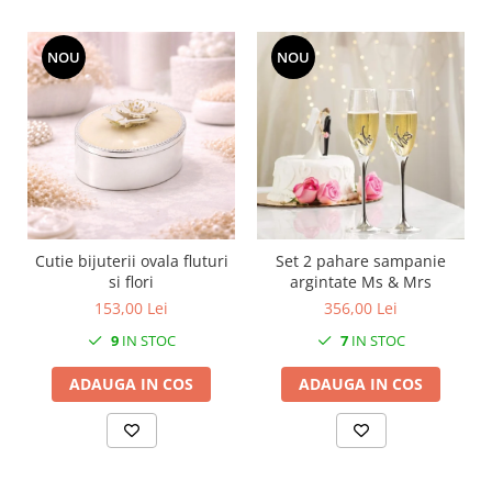
MORRIS&AMP;CO
KINGSLEY
NOU
NOU
SERENDIPITY GOLD
SERENDIPITY PLATINUM
CHELSEA
MEDICEA
CELESTIAL
PATCHWORK WILLOW
BLUE LILY
Cutie bijuterii ovala fluturi
Set 2 pahare sampanie
HIBISCUS
si flori
argintate Ms & Mrs
SWAN
153,00 Lei
356,00 Lei
FLORENTINE TURQUOISE
9
IN STOC
7
IN STOC
ANTHEMION GREY
ADAUGA IN COS
ADAUGA IN COS
ORCHARD
CREATURES OF CURIOSITY
JARDIN
RENAISSANCE RED