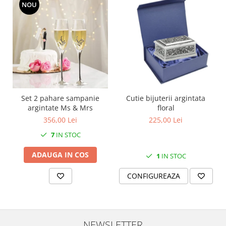
NOU
MORRIS&AMP;CO
KINGSLEY
SERENDIPITY GOLD
SERENDIPITY PLATINUM
CHELSEA
MEDICEA
CELESTIAL
Set 2 pahare sampanie
Cutie bijuterii argintata
PATCHWORK WILLOW
argintate Ms & Mrs
floral
BLUE LILY
356,00 Lei
225,00 Lei
HIBISCUS
7
IN STOC
SWAN
FLORENTINE TURQUOISE
ADAUGA IN COS
1
IN STOC
ANTHEMION GREY
CONFIGUREAZA
ORCHARD
CREATURES OF CURIOSITY
JARDIN
RENAISSANCE RED
NEWSLETTER