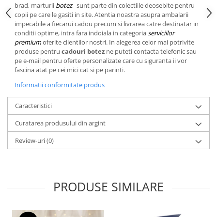
Cote Noire
brad, marturii
botez
, sunt parte din colectiile deosebite pentru
ARRIS
copii pe care le gasiti in site. Atentia noastra asupra ambalarii
CELESTIAL PLATINUM
impecabile a fiecarui cadou precum si livrarea catre destinatar in
conditii optime, intra fara indoiala in categoria
serviciilor
CORNUCOPIA
premium
oferite clientilor nostri. In alegerea celor mai potrivite
INTAGLIO
produse pentru
cadouri botez
ne puteti contacta telefonic sau
JASPER CONRAN GOLD
pe e-mail pentru oferte personalizate care cu siguranta ii vor
fascina atat pe cei mici cat si pe parinti.
RENAISSANCE GOLD
Informatii conformitate produs
ANTHEMION BLUE
BUTTERFLY BLOOM
Caracteristici
OLD COUNTRY ROSES
PASHMINA
Curatarea produsului din argint
SIGNET PLATINUM
Review-uri
(0)
CELESTIAL GOLD
NATURE
CHINOISERIE WHITE
PRODUSE SIMILARE
JASPER CONRAN WHITE
GILDED MUSE
WONDERLUST