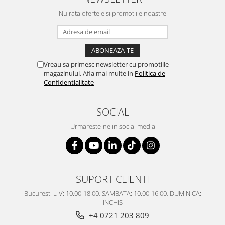
SERENDIPITY WHITE
Nu rata ofertele si promotiile noastre
FLOWER FESTIVAL BLUE
FLOWER FESTIVAL RED
LOVE BIRDS
CHIQUE VERDE
Vreau sa primesc newsletter cu promotiile
CHIQUE ROZ
magazinului. Afla mai multe in
Politica de
CHIQUE STRIPES VERDE
Confidentialitate
Renaissance Grey
Royal White
SOCIAL
CHIQUE STRIPES GALBEN
Urmareste-ne in social media
CHIQUE GALBEN
SUPORT CLIENTI
Bucuresti L-V: 10.00-18.00, SAMBATA: 10.00-16.00, DUMINICA:
INCHIS
+4 0721 203 809