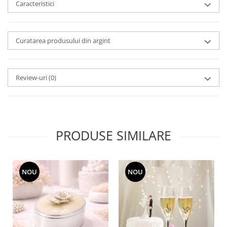
Caracteristici
MORRIS&AMP;CO
KINGSLEY
SERENDIPITY GOLD
Curatarea produsului din argint
SERENDIPITY PLATINUM
CHELSEA
MEDICEA
Review-uri
(0)
CELESTIAL
PATCHWORK WILLOW
BLUE LILY
HIBISCUS
PRODUSE SIMILARE
SWAN
FLORENTINE TURQUOISE
ANTHEMION GREY
NOU
NOU
ORCHARD
CREATURES OF CURIOSITY
JARDIN
RENAISSANCE RED