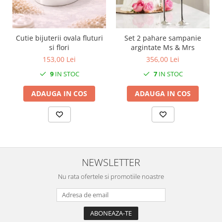
SERENDIPITY WHITE
FLOWER FESTIVAL BLUE
FLOWER FESTIVAL RED
Cutie bijuterii ovala fluturi
Set 2 pahare sampanie
LOVE BIRDS
si flori
argintate Ms & Mrs
CHIQUE VERDE
153,00 Lei
356,00 Lei
CHIQUE ROZ
9
IN STOC
7
IN STOC
CHIQUE STRIPES VERDE
ADAUGA IN COS
ADAUGA IN COS
Renaissance Grey
Royal White
CHIQUE STRIPES GALBEN
CHIQUE GALBEN
NEWSLETTER
Nu rata ofertele si promotiile noastre