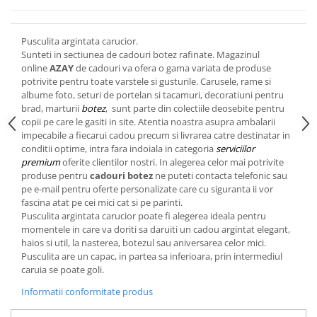
Cote Noire
ARRIS
CELESTIAL PLATINUM
Pusculita argintata carucior.
CORNUCOPIA
Sunteti in sectiunea de cadouri botez rafinate. Magazinul
online
AZAY
de cadouri va ofera o gama variata de produse
INTAGLIO
potrivite pentru toate varstele si gusturile. Carusele, rame si
JASPER CONRAN GOLD
albume foto, seturi de portelan si tacamuri, decoratiuni pentru
RENAISSANCE GOLD
brad, marturii
botez
, sunt parte din colectiile deosebite pentru
copii pe care le gasiti in site. Atentia noastra asupra ambalarii
ANTHEMION BLUE
impecabile a fiecarui cadou precum si livrarea catre destinatar in
BUTTERFLY BLOOM
conditii optime, intra fara indoiala in categoria
serviciilor
OLD COUNTRY ROSES
premium
oferite clientilor nostri. In alegerea celor mai potrivite
produse pentru
cadouri botez
ne puteti contacta telefonic sau
PASHMINA
pe e-mail pentru oferte personalizate care cu siguranta ii vor
SIGNET PLATINUM
fascina atat pe cei mici cat si pe parinti.
Pusculita argintata carucior poate fi alegerea ideala pentru
CELESTIAL GOLD
momentele in care va doriti sa daruiti un cadou argintat elegant,
NATURE
haios si util, la nasterea, botezul sau aniversarea celor mici.
CHINOISERIE WHITE
Pusculita are un capac, in partea sa inferioara, prin intermediul
caruia se poate goli.
JASPER CONRAN WHITE
GILDED MUSE
Informatii conformitate produs
WONDERLUST