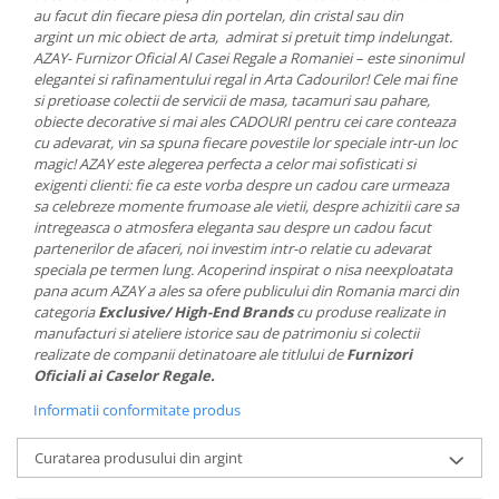
au facut din fiecare piesa din portelan, din cristal sau din
MORRIS&AMP;CO
argint un mic obiect de arta, admirat si pretuit timp indelungat.
KINGSLEY
AZAY- Furnizor Oficial Al Casei Regale a Romaniei – este sinonimul
SERENDIPITY GOLD
elegantei si rafinamentului regal in Arta Cadourilor! Cele mai fine
si pretioase colectii de servicii de masa, tacamuri sau pahare,
SERENDIPITY PLATINUM
obiecte decorative si mai ales CADOURI pentru cei care conteaza
CHELSEA
cu adevarat, vin sa spuna fiecare povestile lor speciale intr-un loc
MEDICEA
magic! AZAY este alegerea perfecta a celor mai sofisticati si
exigenti clienti: fie ca este vorba despre un cadou care urmeaza
CELESTIAL
sa celebreze momente frumoase ale vietii, despre achizitii care sa
PATCHWORK WILLOW
intregeasca o atmosfera eleganta sau despre un cadou facut
BLUE LILY
partenerilor de afaceri, noi investim intr-o relatie cu adevarat
speciala pe termen lung. Acoperind inspirat o nisa neexploatata
HIBISCUS
pana acum AZAY a ales sa ofere publicului din Romania marci din
SWAN
categoria
Exclusive/ High-End Brands
cu produse realizate in
manufacturi si ateliere istorice sau de patrimoniu si colectii
FLORENTINE TURQUOISE
realizate de companii detinatoare ale titlului de
Furnizori
ANTHEMION GREY
Oficiali ai Caselor Regale.
ORCHARD
Informatii conformitate produs
CREATURES OF CURIOSITY
JARDIN
Curatarea produsului din argint
RENAISSANCE RED