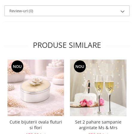
SERENDIPITY WHITE
FLOWER FESTIVAL BLUE
Review-uri
(0)
FLOWER FESTIVAL RED
LOVE BIRDS
CHIQUE VERDE
CHIQUE ROZ
PRODUSE SIMILARE
CHIQUE STRIPES VERDE
Renaissance Grey
Royal White
NOU
NOU
CHIQUE STRIPES GALBEN
CHIQUE GALBEN
Cutie bijuterii ovala fluturi
Set 2 pahare sampanie
si flori
argintate Ms & Mrs