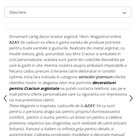
Cote Noire
ARRIS
Descriere
CELESTIAL PLATINUM
CORNUCOPIA
INTAGLIO
Ornament carlig decor bradut argintat 18cm. Magazinul online
JASPER CONRAN GOLD
AZAY
de cadouri va ofera o gama variata de produse potrivite
RENAISSANCE GOLD
pentru toate varstele si gusturile. Realizate din metal argintat, cu
ANTHEMION BLUE
model steluta, glob, porumbel, sau Mos Craciun si ambalate in
cutii personalizate, acestea sunt parte din colectiile deosebite pe
BUTTERFLY BLOOM
care le gasiti in site. Atentia noastra asupra ambalarii impecabile a
OLD COUNTRY ROSES
fiecarui cadou precum si livrarea catre destinatar in conditii
optime, intra fara indoiala in categoria
serviciilor premium
oferite
PASHMINA
clientilor nostri. In alegerea celor mai potrivite
decoratiuni
SIGNET PLATINUM
pentru Craciun argintate
ne puteti contacta telefonic sau pe e-
CELESTIAL GOLD
mail pentru oferte personalizate care cu siguranta vor impresiona
cei mai pretentiosi clienti.
NATURE
Piese elegante si inspirate, cadourile de la
AZAY
, fie ca sunt
CHINOISERIE WHITE
pentru o persoana draga sau pentru propriul dumneavoastra
JASPER CONRAN WHITE
comfort, pentru o nunta, pentru un botez ori pentru a celebra
prietenia, respectul sau dragostea, sunt realizate de catre artizani
GILDED MUSE
britanici, francezi si italieni cu infinita grija pentru detaliu si
WONDERLUST
autenticitate. Calitatea produselor modelate si decorate manual