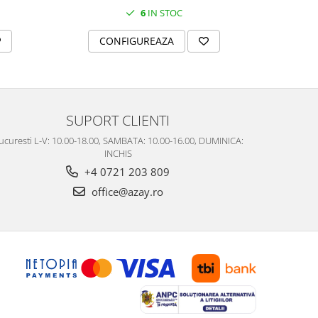
6
IN STOC
CONFIGUREAZA
C
SUPORT CLIENTI
ucuresti L-V: 10.00-18.00, SAMBATA: 10.00-16.00, DUMINICA:
INCHIS
+4 0721 203 809
office@azay.ro