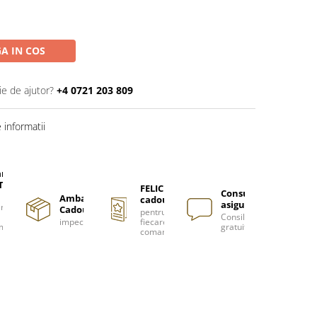
A IN COS
ie de ajutor?
+4 0721 203 809
informatii
are
TUITA
FELICITARE
Consultanță
Ambalare
cadou
asigurată
nzi
Cadou
pentru
Consiliere
impecabilă
fiecare
m
gratuită
comanda