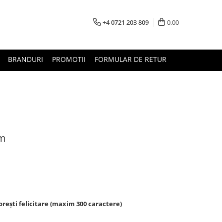
+4 0721 203 809
0,00
BRANDURI
PROMOTII
FORMULAR DE RETUR
cm
rești felicitare (maxim 300 caractere)