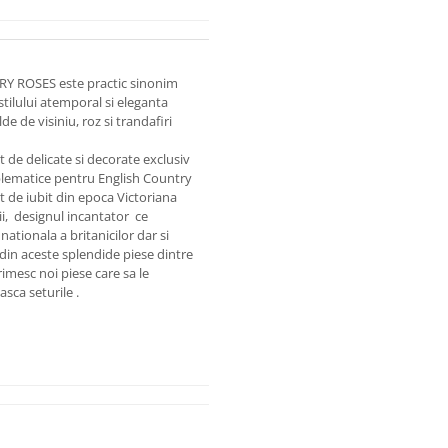
RY ROSES este practic sinonim
tilului atemporal si eleganta
de de visiniu, roz si trandafiri
 de delicate si decorate exclusiv
blematice pentru English Country
at de iubit din epoca Victoriana
ii, designul incantator ce
nationala a britanicilor dar si
 din aceste splendide piese dintre
rimesc noi piese care sa le
asca seturile .