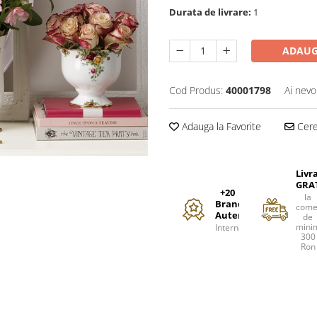
Durata de livrare:
1
ADAUG
Cod Produs:
40001798
Ai nevo
Adauga la Favorite
Cere 
Livr
GRA
+20
la
Branduri
come
Autentice
de
mini
Internationale
300
Ron