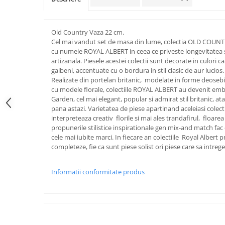
FRAPIERE
GEORGIA
LUCREZIA
VESTA
PAHARE SI ACCESORII
SAMOA
ELISA
CORPORATE
SET PENTRU BĂUTURI
PIVOINE
TONDO DONI
FLOWER
Old Country Vaza 22 cm.
Cel mai vandut set de masa din lume, colectia OLD COUNT
TĂVI SI ACCESORII
ESMERALDA BLANC, GOLD,
ORPHOS
TABLE
cu numele ROYAL ALBERT in ceea ce priveste longevitatea s
PLATINUM
ACCESORII PENTRU FEMEI
CILI
BABY COLLECTION
artizanala. Piesele acestei colectii sunt decorate in culori cal
CHARDONS GOLD, PLATINUM
SFEȘNICE
GIULIA
ROSE
galbeni, accentuate cu o bordura in stil clasic de aur lucios.
HEMISPHERE
Realizate din portelan britanic, modelate in forme deosebit
RAME SI ALBUME FOTO
NETTARE DI VINO
LOVE KNOTS SILVER
cu modele florale, colectiile ROYAL ALBERT au devenit em
KHAZARD OR &AMP; PLATINE
CARAFE
NOTTE DI STELLE
WITH LOVE SILVER
Garden, cel mai elegant, popular si admirat stil britanic, at
JASPER CONRAN PLATINUM
FRUCTIERE ARGINTATE
PLINIO
WITH LOVE BLACK
pana astazi. Varietatea de piese apartinand aceleiasi colect
CHINOISERIE GREEN
interpreteaza creativ florile si mai ales trandafirul, floarea 
ACCESORII PENTRU BĂRBAȚI
YOUNG
WITH LOVE WHITE
propunerile stilistice inspirationale gen mix-and match fac
100 YEARS
ACCESORII PENTRU BIROU
VIP
INFINITY
cele mai iubite marci. In fiecare an colectiile Royal Albert p
BLANC SUR BLANC
completeze, fie ca sunt piese solist ori piese care sa intrege
BOLURI DECO
PIUME
WISH
GROSGRAIN
AROME DE INTERIOR
AURIS
LOVE KNOTS GOLD
LACE GOLD
Informatii conformitate produs
TEXTILE
BOTANIC GARDEN
WITH LOVE NOUVEAU
LACE PLATINUM
BIJUTERII
STELLA
WITH LOVE GOLD
EQUESTRIA
ARANJAMENTE FLORALE
POLKA BLUE
PERNE
CHEEKY PINK