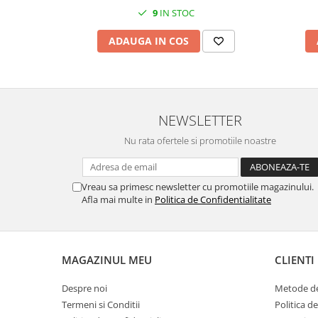
MORRIS&AMP;CO
9
IN STOC
KINGSLEY
ADAUGA IN COS
SERENDIPITY GOLD
SERENDIPITY PLATINUM
CHELSEA
MEDICEA
NEWSLETTER
CELESTIAL
PATCHWORK WILLOW
Nu rata ofertele si promotiile noastre
BLUE LILY
HIBISCUS
Vreau sa primesc newsletter cu promotiile magazinului.
SWAN
Afla mai multe in
Politica de Confidentialitate
FLORENTINE TURQUOISE
ANTHEMION GREY
ORCHARD
MAGAZINUL MEU
CLIENTI
CREATURES OF CURIOSITY
JARDIN
Despre noi
Metode de
Termeni si Conditii
Politica d
RENAISSANCE RED