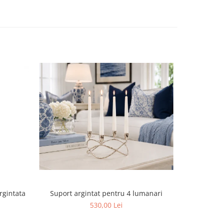
Suport argintat pentru 4 lumanari
rgintata
Cutie
530,00 Lei