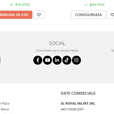
7
IN STOC
2
IN STOC
ADAUGA IN COS
CONFIGUREAZA
SOCIAL
Urmareste-ne in social media
B
DATE COMERCIALE
 Plata
SC ROYAL VELVET SRL
e Retur
J40/15508/2007