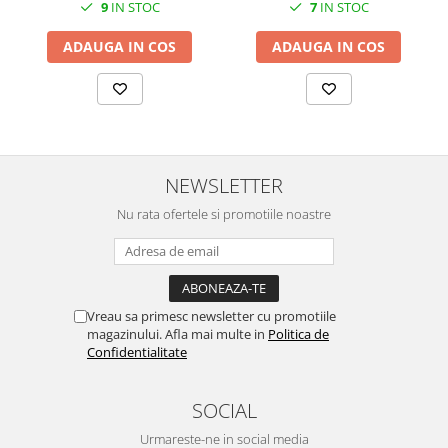
9
IN STOC
7
IN STOC
SERENDIPITY WHITE
FLOWER FESTIVAL BLUE
ADAUGA IN COS
ADAUGA IN COS
FLOWER FESTIVAL RED
LOVE BIRDS
CHIQUE VERDE
CHIQUE ROZ
CHIQUE STRIPES VERDE
NEWSLETTER
Renaissance Grey
Nu rata ofertele si promotiile noastre
Royal White
CHIQUE STRIPES GALBEN
CHIQUE GALBEN
Vreau sa primesc newsletter cu promotiile
magazinului. Afla mai multe in
Politica de
Confidentialitate
SOCIAL
Urmareste-ne in social media