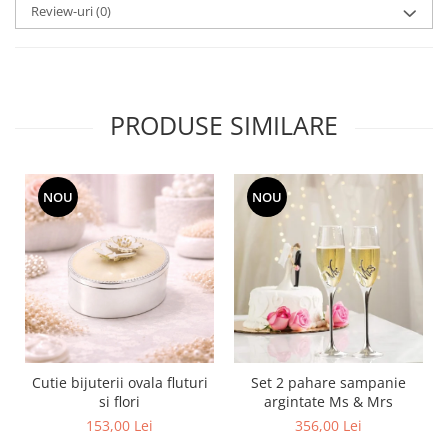
Review-uri
(0)
MORRIS&AMP;CO
KINGSLEY
SERENDIPITY GOLD
SERENDIPITY PLATINUM
PRODUSE SIMILARE
CHELSEA
MEDICEA
CELESTIAL
PATCHWORK WILLOW
NOU
NOU
BLUE LILY
HIBISCUS
SWAN
FLORENTINE TURQUOISE
ANTHEMION GREY
ORCHARD
CREATURES OF CURIOSITY
Cutie bijuterii ovala fluturi
Set 2 pahare sampanie
si flori
argintate Ms & Mrs
JARDIN
153,00 Lei
356,00 Lei
RENAISSANCE RED