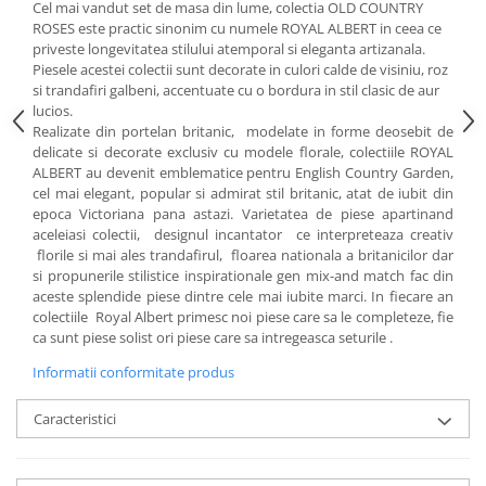
Cote Noire
Cel mai vandut set de masa din lume, colectia OLD COUNTRY
ARRIS
ROSES este practic sinonim cu numele ROYAL ALBERT in ceea ce
priveste longevitatea stilului atemporal si eleganta artizanala.
CELESTIAL PLATINUM
Piesele acestei colectii sunt decorate in culori calde de visiniu, roz
CORNUCOPIA
si trandafiri galbeni, accentuate cu o bordura in stil clasic de aur
INTAGLIO
lucios.
Realizate din portelan britanic, modelate in forme deosebit de
JASPER CONRAN GOLD
delicate si decorate exclusiv cu modele florale, colectiile ROYAL
RENAISSANCE GOLD
ALBERT au devenit emblematice pentru English Country Garden,
ANTHEMION BLUE
cel mai elegant, popular si admirat stil britanic, atat de iubit din
epoca Victoriana pana astazi. Varietatea de piese apartinand
BUTTERFLY BLOOM
aceleiasi colectii, designul incantator ce interpreteaza creativ
OLD COUNTRY ROSES
florile si mai ales trandafirul, floarea nationala a britanicilor dar
si propunerile stilistice inspirationale gen mix-and match fac din
PASHMINA
aceste splendide piese dintre cele mai iubite marci. In fiecare an
SIGNET PLATINUM
colectiile Royal Albert primesc noi piese care sa le completeze, fie
CELESTIAL GOLD
ca sunt piese solist ori piese care sa intregeasca seturile .
NATURE
Informatii conformitate produs
CHINOISERIE WHITE
JASPER CONRAN WHITE
Caracteristici
GILDED MUSE
WONDERLUST