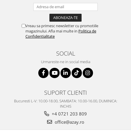
SERENDIPITY WHITE
FLOWER FESTIVAL BLUE
FLOWER FESTIVAL RED
LOVE BIRDS
Vreau sa primesc newsletter cu promotiile
magazinului. Afla mai multe in
Politica de
CHIQUE VERDE
Confidentialitate
CHIQUE ROZ
CHIQUE STRIPES VERDE
SOCIAL
Renaissance Grey
Urmareste-ne in social media
Royal White
CHIQUE STRIPES GALBEN
CHIQUE GALBEN
SUPORT CLIENTI
Bucuresti L-V: 10.00-18.00, SAMBATA: 10.00-16.00, DUMINICA:
INCHIS
+4 0721 203 809
office@azay.ro