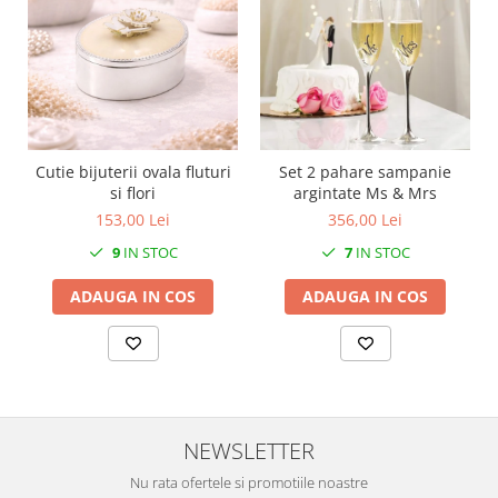
MORRIS&AMP;CO
KINGSLEY
SERENDIPITY GOLD
SERENDIPITY PLATINUM
CHELSEA
MEDICEA
Cutie bijuterii ovala fluturi
Set 2 pahare sampanie
CELESTIAL
si flori
argintate Ms & Mrs
PATCHWORK WILLOW
153,00 Lei
356,00 Lei
BLUE LILY
9
IN STOC
7
IN STOC
HIBISCUS
ADAUGA IN COS
ADAUGA IN COS
SWAN
FLORENTINE TURQUOISE
ANTHEMION GREY
ORCHARD
CREATURES OF CURIOSITY
NEWSLETTER
JARDIN
RENAISSANCE RED
Nu rata ofertele si promotiile noastre