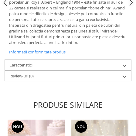
Cote Noire
portelanuri Royal Albert – England 1904 – este finisata in aur de
ARRIS
22 carate si realizata din cel mai fin portelan “bone china”. Avand
patru modele diferite de design, piesele pot comunica in functie
CELESTIAL PLATINUM
de personalitatea ce apreciaza aceasta gama exclusivista.
CORNUCOPIA
Inspirata din dragostea pentru natura, din paleta de culori din
INTAGLIO
gradina sa, colectia demonstreaza pasiunea si stilul Mirandei.
Utilizand bujori si fluturi prin culori usor pastelate piesele descriu
JASPER CONRAN GOLD
atmosfera perfecta a unui cadru intim.
RENAISSANCE GOLD
Informatii conformitate produs
ANTHEMION BLUE
BUTTERFLY BLOOM
Caracteristici
OLD COUNTRY ROSES
Review-uri
(0)
PASHMINA
SIGNET PLATINUM
CELESTIAL GOLD
NATURE
PRODUSE SIMILARE
CHINOISERIE WHITE
JASPER CONRAN WHITE
GILDED MUSE
NOU
NOU
WONDERLUST