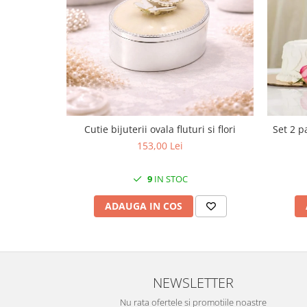
Cote Noire
ARRIS
CELESTIAL PLATINUM
CORNUCOPIA
INTAGLIO
JASPER CONRAN GOLD
RENAISSANCE GOLD
ANTHEMION BLUE
Cutie bijuterii ovala fluturi si flori
Set 2 p
BUTTERFLY BLOOM
153,00 Lei
OLD COUNTRY ROSES
PASHMINA
9
IN STOC
SIGNET PLATINUM
ADAUGA IN COS
CELESTIAL GOLD
NATURE
CHINOISERIE WHITE
JASPER CONRAN WHITE
NEWSLETTER
GILDED MUSE
WONDERLUST
Nu rata ofertele si promotiile noastre