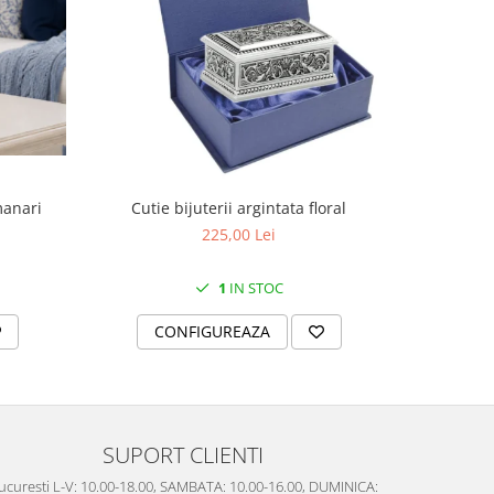
manari
Cutie bijuterii argintata floral
Set portela
farfurii 28
225,00 Lei
1
IN STOC
CONFIGUREAZA
C
SUPORT CLIENTI
ucuresti L-V: 10.00-18.00, SAMBATA: 10.00-16.00, DUMINICA: