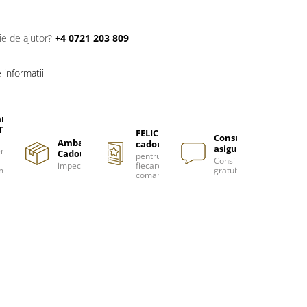
ie de ajutor?
+4 0721 203 809
informatii
are
TUITA
FELICITARE
Consultanță
Ambalare
cadou
asigurată
nzi
Cadou
pentru
Consiliere
impecabilă
fiecare
m
gratuită
comanda