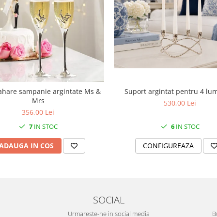
Suport argintat pentru 4 lu
ahare sampanie argintate Ms &
Mrs
530,00 Lei
356,00 Lei
6
IN STOC
7
IN STOC
CONFIGUREAZA
ADAUGA IN COS
SOCIAL
Urmareste-ne in social media
B