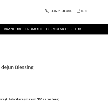
+4 0721 203 809
0,00
BRANDURI
PROMOTII
FORMULAR DE RETUR
 dejun Blessing
rești felicitare (maxim 300 caractere)