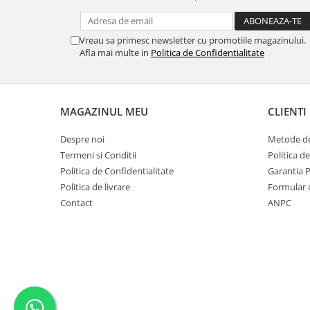
MORRIS&AMP;CO
KINGSLEY
Vreau sa primesc newsletter cu promotiile magazinului.
SERENDIPITY GOLD
Afla mai multe in
Politica de Confidentialitate
SERENDIPITY PLATINUM
CHELSEA
MEDICEA
MAGAZINUL MEU
CLIENTI
CELESTIAL
PATCHWORK WILLOW
Despre noi
Metode de
BLUE LILY
Termeni si Conditii
Politica d
Politica de Confidentialitate
Garantia 
HIBISCUS
Politica de livrare
Formular 
SWAN
Contact
ANPC
FLORENTINE TURQUOISE
ANTHEMION GREY
ORCHARD
CREATURES OF CURIOSITY
JARDIN
RENAISSANCE RED