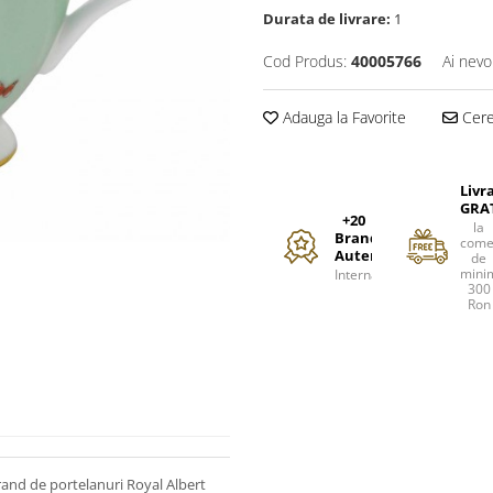
Durata de livrare:
1
Cod Produs:
40005766
Ai nevo
Adauga la Favorite
Cere 
Livr
GRA
+20
la
Branduri
come
Autentice
de
mini
Internationale
300
Ron
and de portelanuri Royal Albert