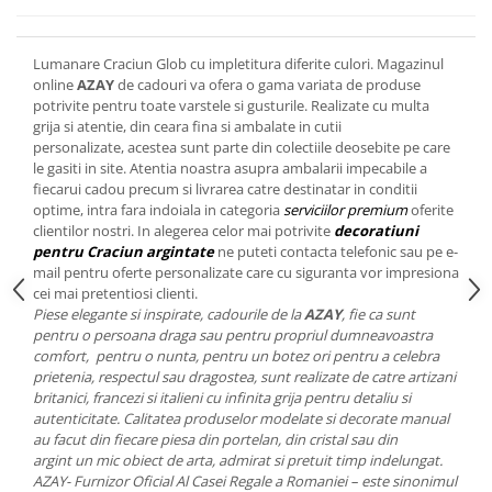
Cote Noire
ARRIS
CELESTIAL PLATINUM
Lumanare Craciun Glob cu impletitura diferite culori. Magazinul
CORNUCOPIA
online
AZAY
de cadouri va ofera o gama variata de produse
potrivite pentru toate varstele si gusturile. Realizate cu multa
INTAGLIO
grija si atentie, din ceara fina si ambalate in cutii
JASPER CONRAN GOLD
personalizate, acestea sunt parte din colectiile deosebite pe care
RENAISSANCE GOLD
le gasiti in site. Atentia noastra asupra ambalarii impecabile a
fiecarui cadou precum si livrarea catre destinatar in conditii
ANTHEMION BLUE
optime, intra fara indoiala in categoria
serviciilor premium
oferite
BUTTERFLY BLOOM
clientilor nostri. In alegerea celor mai potrivite
decoratiuni
OLD COUNTRY ROSES
pentru Craciun argintate
ne puteti contacta telefonic sau pe e-
mail pentru oferte personalizate care cu siguranta vor impresiona
PASHMINA
cei mai pretentiosi clienti.
SIGNET PLATINUM
Piese elegante si inspirate, cadourile de la
AZAY
, fie ca sunt
pentru o persoana draga sau pentru propriul dumneavoastra
CELESTIAL GOLD
comfort, pentru o nunta, pentru un botez ori pentru a celebra
NATURE
prietenia, respectul sau dragostea, sunt realizate de catre artizani
CHINOISERIE WHITE
britanici, francezi si italieni cu infinita grija pentru detaliu si
autenticitate. Calitatea produselor modelate si decorate manual
JASPER CONRAN WHITE
au facut din fiecare piesa din portelan, din cristal sau din
GILDED MUSE
argint un mic obiect de arta, admirat si pretuit timp indelungat.
WONDERLUST
AZAY- Furnizor Oficial Al Casei Regale a Romaniei – este sinonimul