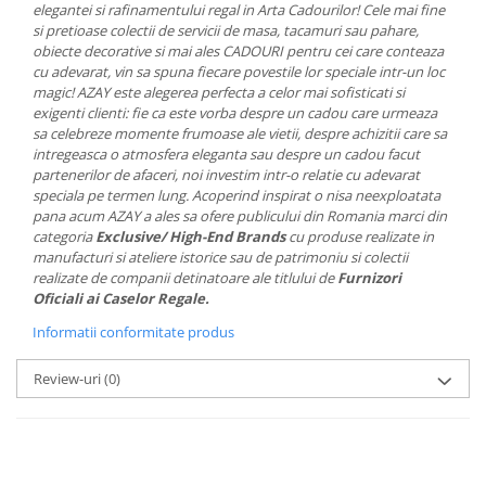
elegantei si rafinamentului regal in Arta Cadourilor! Cele mai fine
MORRIS&AMP;CO
si pretioase colectii de servicii de masa, tacamuri sau pahare,
KINGSLEY
obiecte decorative si mai ales CADOURI pentru cei care conteaza
cu adevarat, vin sa spuna fiecare povestile lor speciale intr-un loc
SERENDIPITY GOLD
magic! AZAY este alegerea perfecta a celor mai sofisticati si
SERENDIPITY PLATINUM
exigenti clienti: fie ca este vorba despre un cadou care urmeaza
CHELSEA
sa celebreze momente frumoase ale vietii, despre achizitii care sa
intregeasca o atmosfera eleganta sau despre un cadou facut
MEDICEA
partenerilor de afaceri, noi investim intr-o relatie cu adevarat
CELESTIAL
speciala pe termen lung. Acoperind inspirat o nisa neexploatata
PATCHWORK WILLOW
pana acum AZAY a ales sa ofere publicului din Romania marci din
categoria
Exclusive/ High-End Brands
cu produse realizate in
BLUE LILY
manufacturi si ateliere istorice sau de patrimoniu si colectii
HIBISCUS
realizate de companii detinatoare ale titlului de
Furnizori
SWAN
Oficiali ai Caselor Regale.
FLORENTINE TURQUOISE
Informatii conformitate produs
ANTHEMION GREY
Review-uri
(0)
ORCHARD
CREATURES OF CURIOSITY
JARDIN
RENAISSANCE RED