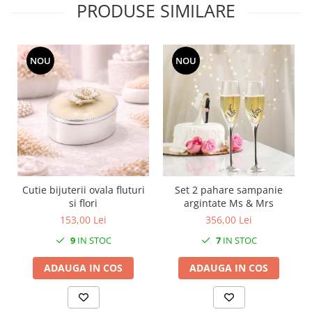
PRODUSE SIMILARE
SERENDIPITY WHITE
FLOWER FESTIVAL BLUE
FLOWER FESTIVAL RED
LOVE BIRDS
NOU
NOU
CHIQUE VERDE
CHIQUE ROZ
CHIQUE STRIPES VERDE
Renaissance Grey
Royal White
CHIQUE STRIPES GALBEN
CHIQUE GALBEN
Cutie bijuterii ovala fluturi
Set 2 pahare sampanie
si flori
argintate Ms & Mrs
153,00 Lei
356,00 Lei
9
IN STOC
7
IN STOC
ADAUGA IN COS
ADAUGA IN COS