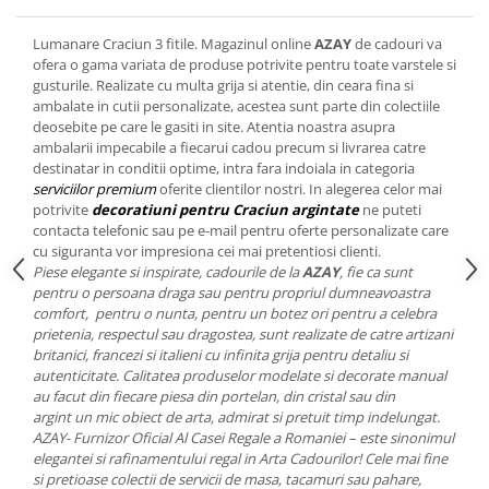
Cote Noire
ARRIS
Lumanare Craciun 3 fitile. Magazinul online
AZAY
de cadouri va
CELESTIAL PLATINUM
ofera o gama variata de produse potrivite pentru toate varstele si
CORNUCOPIA
gusturile. Realizate cu multa grija si atentie, din ceara fina si
ambalate in cutii personalizate, acestea sunt parte din colectiile
INTAGLIO
deosebite pe care le gasiti in site. Atentia noastra asupra
JASPER CONRAN GOLD
ambalarii impecabile a fiecarui cadou precum si livrarea catre
RENAISSANCE GOLD
destinatar in conditii optime, intra fara indoiala in categoria
serviciilor premium
oferite clientilor nostri. In alegerea celor mai
ANTHEMION BLUE
potrivite
decoratiuni pentru Craciun argintate
ne puteti
BUTTERFLY BLOOM
contacta telefonic sau pe e-mail pentru oferte personalizate care
OLD COUNTRY ROSES
cu siguranta vor impresiona cei mai pretentiosi clienti.
Piese elegante si inspirate, cadourile de la
AZAY
, fie ca sunt
PASHMINA
pentru o persoana draga sau pentru propriul dumneavoastra
SIGNET PLATINUM
comfort, pentru o nunta, pentru un botez ori pentru a celebra
prietenia, respectul sau dragostea, sunt realizate de catre artizani
CELESTIAL GOLD
britanici, francezi si italieni cu infinita grija pentru detaliu si
NATURE
autenticitate. Calitatea produselor modelate si decorate manual
CHINOISERIE WHITE
au facut din fiecare piesa din portelan, din cristal sau din
argint un mic obiect de arta, admirat si pretuit timp indelungat.
JASPER CONRAN WHITE
AZAY- Furnizor Oficial Al Casei Regale a Romaniei – este sinonimul
GILDED MUSE
elegantei si rafinamentului regal in Arta Cadourilor! Cele mai fine
WONDERLUST
si pretioase colectii de servicii de masa, tacamuri sau pahare,