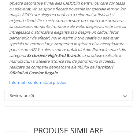
obiecte decorative si mai ales CADOURI pentru cei care conteaza
MORRIS&AMP;CO
cu adevarat, vin sa spuna fiecare povestile lor speciale intr-un loc
KINGSLEY
magic! AZAY este alegerea perfecta a celor mai sofisticati si
SERENDIPITY GOLD
exigenti clienti: fie ca este vorba despre un cadou care urmeaza
sa celebreze momente frumoase ale vietii, despre achizitii care sa
SERENDIPITY PLATINUM
intregeasca o atmosfera eleganta sau despre un cadou facut
CHELSEA
partenerilor de afaceri, noi investim intr-o relatie cu adevarat
speciala pe termen lung. Acoperind inspirat o nisa neexploatata
MEDICEA
pana acum AZAY a ales sa ofere publicului din Romania marci din
CELESTIAL
categoria
Exclusive/ High-End Brands
cu produse realizate in
PATCHWORK WILLOW
manufacturi si ateliere istorice sau de patrimoniu si colectii
realizate de companii detinatoare ale titlului de
Furnizori
BLUE LILY
Oficiali ai Caselor Regale.
HIBISCUS
Informatii conformitate produs
SWAN
FLORENTINE TURQUOISE
Review-uri
(0)
ANTHEMION GREY
ORCHARD
CREATURES OF CURIOSITY
JARDIN
PRODUSE SIMILARE
RENAISSANCE RED