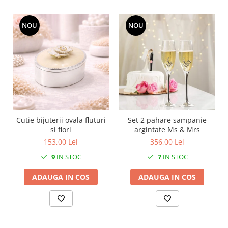
SERENDIPITY WHITE
FLOWER FESTIVAL BLUE
NOU
NOU
FLOWER FESTIVAL RED
LOVE BIRDS
CHIQUE VERDE
CHIQUE ROZ
CHIQUE STRIPES VERDE
Renaissance Grey
Royal White
Cutie bijuterii ovala fluturi
Set 2 pahare sampanie
CHIQUE STRIPES GALBEN
si flori
argintate Ms & Mrs
CHIQUE GALBEN
153,00 Lei
356,00 Lei
9
IN STOC
7
IN STOC
ADAUGA IN COS
ADAUGA IN COS