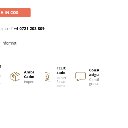
A IN COS
 ajutor?
+4 0721 203 809
informatii
are
TUITA
FELICITARE
Consultanță
Ambalare
cadou
asigurată
nzi
Cadou
pentru
Consiliere
impecabilă
fiecare
m
gratuită
comanda