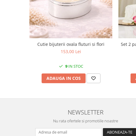
MORRIS&AMP;CO
KINGSLEY
SERENDIPITY GOLD
SERENDIPITY PLATINUM
CHELSEA
MEDICEA
Cutie bijuterii ovala fluturi si flori
Set 2 p
153,00 Lei
CELESTIAL
PATCHWORK WILLOW
9
IN STOC
BLUE LILY
HIBISCUS
ADAUGA IN COS
SWAN
FLORENTINE TURQUOISE
ANTHEMION GREY
ORCHARD
NEWSLETTER
CREATURES OF CURIOSITY
Nu rata ofertele si promotiile noastre
JARDIN
RENAISSANCE RED