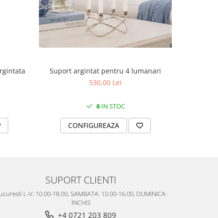
Suport argintat pentru 4 lumanari
rgintata
Cutie
530,00 Lei
6
IN STOC
CONFIGUREAZA
C
SUPORT CLIENTI
ucuresti L-V: 10.00-18.00, SAMBATA: 10.00-16.00, DUMINICA:
INCHIS
+4 0721 203 809