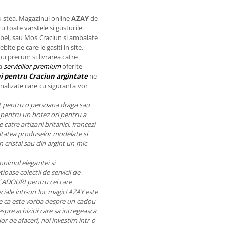
u stea. Magazinul online
AZAY
de
 toate varstele si gusturile.
mbel, sau Mos Craciun si ambalate
bite pe care le gasiti in site.
ou precum si livrarea catre
ia
serviciilor premium
oferite
i pentru Craciun argintate
ne
nalizate care cu siguranta vor
nt pentru o persoana draga sau
pentru un botez ori pentru a
catre artizani britanici, francezi
Calitatea produselor modelate si
 cristal sau din argint un mic
onimul elegantei si
ioase colectii de servicii de
 CADOURI pentru cei care
ciale intr-un loc magic! AZAY este
 fie ca este vorba despre un cadou
pre achizitii care sa intregeasca
r de afaceri, noi investim intr-o