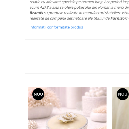
Cote Noire
relatie cu adevarat speciala pe termen lung. Acoperind ins
ARRIS
acum AZAY a ales sa ofere publicului din Romania marci di
Brands
cu produse realizate in manufacturi si ateliere istor
CELESTIAL PLATINUM
realizate de companii detinatoare ale titlului de
Furnizori 
CORNUCOPIA
Informatii conformitate produs
INTAGLIO
JASPER CONRAN GOLD
RENAISSANCE GOLD
ANTHEMION BLUE
BUTTERFLY BLOOM
OLD COUNTRY ROSES
PASHMINA
SIGNET PLATINUM
CELESTIAL GOLD
NOU
NOU
NATURE
CHINOISERIE WHITE
JASPER CONRAN WHITE
GILDED MUSE
WONDERLUST