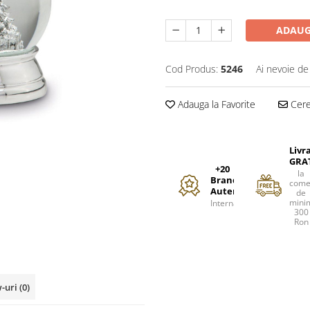
ADAUG
Cod Produs:
5246
Ai nevoie de
Adauga la Favorite
Cere 
Livr
GRA
+20
la
Branduri
come
Autentice
de
mini
Internationale
300
Ron
w-uri
(0)