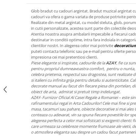
FRAPIERE
GEORGIA
LUCREZIA
VESTA
PAHARE SI ACCESORII
SAMOA
ELISA
CORPORATE
Glob bradut cu cadouri argintat. Bradut muzical argintat c
cadouri va ofera o gama variata de produse potrivite pentru
SET PENTRU BĂUTURI
PIVOINE
TONDO DONI
FLOWER
Realizate din metal argintat, cu model steluta, glob, poru
TĂVI SI ACCESORII
ESMERALDA BLANC, GOLD,
ORPHOS
TABLE
in cutii personalizate, acestea sunt parte din colectiile deose
PLATINUM
ACCESORII PENTRU FEMEI
CILI
BABY COLLECTION
Atentia noastra asupra ambalarii impecabile a fiecarui cad
CHARDONS GOLD, PLATINUM
destinatar in conditii optime, intra fara indoiala in categor
SFEȘNICE
GIULIA
ROSE
clientilor nostri. In alegerea celor mai potrivite
decoratiun
HEMISPHERE
RAME SI ALBUME FOTO
NETTARE DI VINO
LOVE KNOTS SILVER
puteti contacta telefonic sau pe e-mail pentru oferte perso
KHAZARD OR &AMP; PLATINE
impresiona cei mai pretentiosi clienti.
CARAFE
NOTTE DI STELLE
WITH LOVE SILVER
Piese elegante si inspirate, cadourile de la
AZAY
, fie ca su
JASPER CONRAN PLATINUM
FRUCTIERE ARGINTATE
PLINIO
WITH LOVE BLACK
pentru propriul dumneavoastra comfort, pentru o nunta, 
CHINOISERIE GREEN
ACCESORII PENTRU BĂRBAȚI
YOUNG
WITH LOVE WHITE
celebra prietenia, respectul sau dragostea, sunt realizate de 
100 YEARS
si italieni cu infinita grija pentru detaliu si autenticitate. 
ACCESORII PENTRU BIROU
VIP
INFINITY
decorate manual au facut din fiecare piesa din portelan, din
BLANC SUR BLANC
BOLURI DECO
PIUME
WISH
obiect de arta, admirat si pretuit timp indelungat.
GROSGRAIN
AROME DE INTERIOR
AURIS
LOVE KNOTS GOLD
AZAY- Furnizor Oficial Al Casei Regale a Romaniei – este sin
LACE GOLD
rafinamentului regal in Arta Cadourilor! Cele mai fine si pret
TEXTILE
BOTANIC GARDEN
WITH LOVE NOUVEAU
masa, tacamuri sau pahare, obiecte decorative si mai ales
LACE PLATINUM
BIJUTERII
STELLA
WITH LOVE GOLD
conteaza cu adevarat, vin sa spuna fiecare povestile lor spe
EQUESTRIA
ARANJAMENTE FLORALE
alegerea perfecta a celor mai sofisticati si exigenti clienti:
care urmeaza sa celebreze momente frumoase ale vietii, des
POLKA BLUE
PERNE
o atmosfera eleganta sau despre un cadou facut partenerilo
CHEEKY PINK