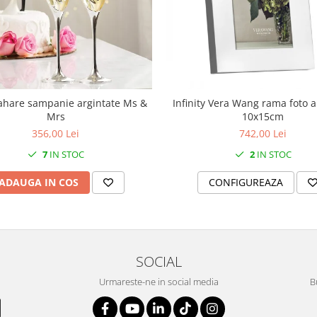
ahare sampanie argintate Ms &
Infinity Vera Wang rama foto a
Mrs
10x15cm
356,00 Lei
742,00 Lei
7
IN STOC
2
IN STOC
ADAUGA IN COS
CONFIGUREAZA
SOCIAL
Urmareste-ne in social media
B