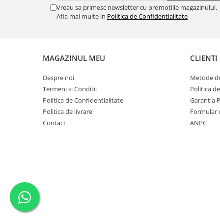
SERENDIPITY WHITE
Vreau sa primesc newsletter cu promotiile magazinului.
Afla mai multe in
Politica de Confidentialitate
FLOWER FESTIVAL BLUE
FLOWER FESTIVAL RED
LOVE BIRDS
CHIQUE VERDE
MAGAZINUL MEU
CLIENTI
CHIQUE ROZ
Despre noi
Metode de
CHIQUE STRIPES VERDE
Termeni si Conditii
Politica d
Renaissance Grey
Politica de Confidentialitate
Garantia 
Royal White
Politica de livrare
Formular 
CHIQUE STRIPES GALBEN
Contact
ANPC
CHIQUE GALBEN