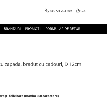
+4 0721 203 809
0,00
BRANDURI
PROMOTII
FORMULAR DE RETUR
cu zapada, bradut cu cadouri, D 12cm
rești felicitare (maxim 300 caractere)