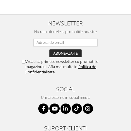
SERENDIPITY WHITE
FLOWER FESTIVAL BLUE
FLOWER FESTIVAL RED
NEWSLETTER
LOVE BIRDS
Nu rata ofertele si promotiile noastre
CHIQUE VERDE
CHIQUE ROZ
CHIQUE STRIPES VERDE
Renaissance Grey
Vreau sa primesc newsletter cu promotiile
Royal White
magazinului. Afla mai multe in
Politica de
CHIQUE STRIPES GALBEN
Confidentialitate
CHIQUE GALBEN
SOCIAL
Urmareste-ne in social media
SUPORT CLIENTI