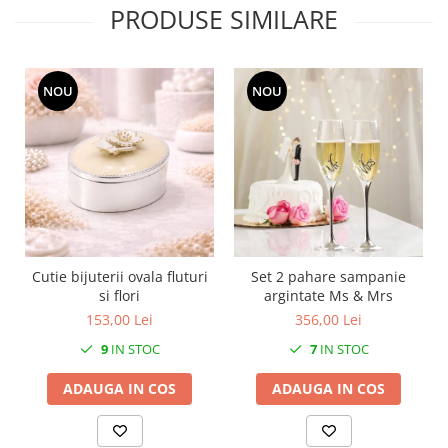
PRODUSE SIMILARE
MORRIS&AMP;CO
KINGSLEY
SERENDIPITY GOLD
NOU
NOU
SERENDIPITY PLATINUM
CHELSEA
MEDICEA
CELESTIAL
PATCHWORK WILLOW
BLUE LILY
HIBISCUS
SWAN
Cutie bijuterii ovala fluturi
Set 2 pahare sampanie
si flori
argintate Ms & Mrs
FLORENTINE TURQUOISE
153,00 Lei
356,00 Lei
ANTHEMION GREY
9
IN STOC
7
IN STOC
ORCHARD
CREATURES OF CURIOSITY
ADAUGA IN COS
ADAUGA IN COS
JARDIN
RENAISSANCE RED