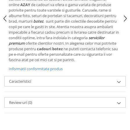
Cote Noire
online
AZAY
de cadouri va ofera o gama variata de produse
ARRIS
potrivite pentru toate varstele si gusturile. Carusele, rame si
CELESTIAL PLATINUM
albume foto, seturi de portelan si tacamuri, decoratiuni pentru
CORNUCOPIA
brad, marturii
botez
, sunt parte din colectiile deosebite pentru
copii pe care le gasiti in site. Atentia noastra asupra ambalarii
INTAGLIO
impecabile a fiecarui cadou precum si livrarea catre destinatar in
JASPER CONRAN GOLD
conditii optime, intra fara indoiala in categoria
serviciilor
premium
oferite clientilor nostri. In alegerea celor mai potrivite
RENAISSANCE GOLD
produse pentru
cadouri botez
ne puteti contacta telefonic sau
ANTHEMION BLUE
pe e-mail pentru oferte personalizate care cu siguranta ii vor
BUTTERFLY BLOOM
fascina atat pe cei mici cat si pe parinti.
OLD COUNTRY ROSES
Informatii conformitate produs
PASHMINA
Caracteristici
SIGNET PLATINUM
CELESTIAL GOLD
NATURE
Review-uri
(0)
CHINOISERIE WHITE
JASPER CONRAN WHITE
GILDED MUSE
WONDERLUST