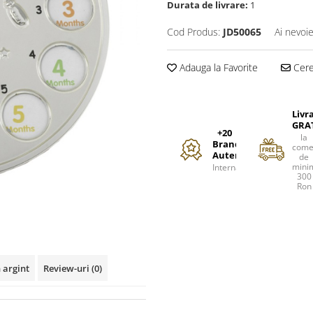
Durata de livrare:
1
Cod Produs:
JD50065
Ai nevoie
Adauga la Favorite
Cere 
Livr
GRA
+20
la
Branduri
come
Autentice
de
mini
Internationale
300
Ron
 argint
Review-uri
(0)