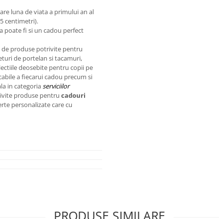
are luna de viata a primului an al
5 centimetri).
a poate fi si un cadou perfect
 de produse potrivite pentru
eturi de portelan si tacamuri,
lectiile deosebite pentru copii pe
ecabile a fiecarui cadou precum si
ala in categoria
serviciilor
trivite produse pentru
cadouri
erte personalizate care cu
PRODUSE SIMILARE