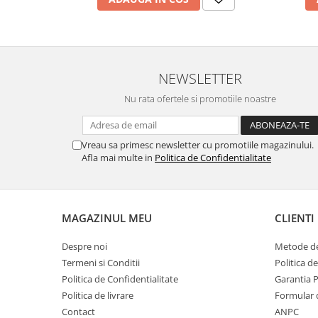
MORRIS&AMP;CO
KINGSLEY
SERENDIPITY GOLD
SERENDIPITY PLATINUM
NEWSLETTER
CHELSEA
Nu rata ofertele si promotiile noastre
MEDICEA
CELESTIAL
PATCHWORK WILLOW
Vreau sa primesc newsletter cu promotiile magazinului.
BLUE LILY
Afla mai multe in
Politica de Confidentialitate
HIBISCUS
SWAN
FLORENTINE TURQUOISE
MAGAZINUL MEU
CLIENTI
ANTHEMION GREY
Despre noi
Metode de
ORCHARD
Termeni si Conditii
Politica d
CREATURES OF CURIOSITY
Politica de Confidentialitate
Garantia 
JARDIN
Politica de livrare
Formular 
RENAISSANCE RED
Contact
ANPC