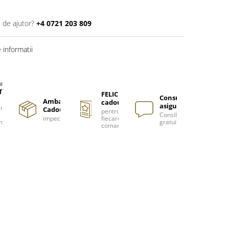
 de ajutor?
+4 0721 203 809
informatii
are
TUITA
FELICITARE
Consultanță
Ambalare
cadou
asigurată
nzi
Cadou
pentru
Consiliere
impecabilă
fiecare
m
gratuită
comanda