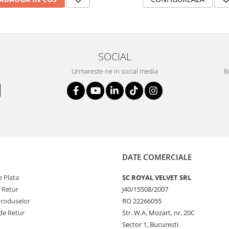
SOCIAL
Urmareste-ne in social media
B
DATE COMERCIALE
 Plata
SC ROYAL VELVET SRL
e Retur
J40/15508/2007
Produselor
RO 22266055
de Retur
Str. W.A. Mozart, nr. 20C
Sector 1, Bucuresti