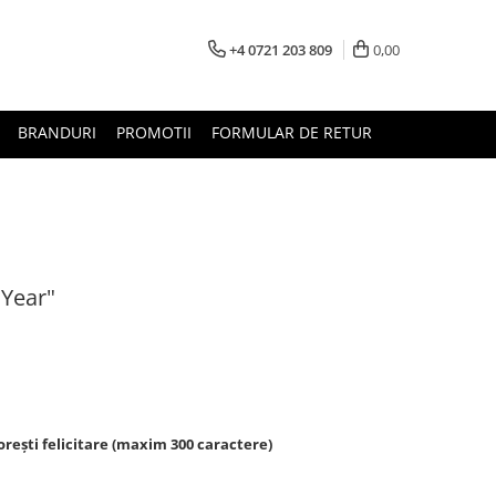
+4 0721 203 809
0,00
BRANDURI
PROMOTII
FORMULAR DE RETUR
 Year"
rești felicitare (maxim 300 caractere)