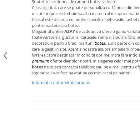
Sunteti in sectiunea de cadouri botez rafinate.
FRAPIERE
GEORGIA
LUCREZIA
VESTA
Ceas argintat, care se poate personaliza cu 12 poze din fiec
PAHARE SI ACCESORII
SAMOA
ELISA
CORPORATE
micutilor (pozele trebuie sa aiba diametrul de aproximativ 
SET PENTRU BĂUTURI
PIVOINE
TONDO DONI
FLOWER
Ceasul este decorat cu motive specifice bebelusilor astfel c
pentru nastere sau botez.
TĂVI SI ACCESORII
ESMERALDA BLANC, GOLD,
ORPHOS
TABLE
Magazinul online
AZAY
de cadouri va ofera o gama variata
PLATINUM
ACCESORII PENTRU FEMEI
CILI
BABY COLLECTION
toate varstele si gusturile. Carusele, rame si albume foto, s
CHARDONS GOLD, PLATINUM
SFEȘNICE
GIULIA
ROSE
decoratiuni pentru brad, marturii
botez
, sunt parte din co
HEMISPHERE
care le gasiti in site. Atentia noastra asupra ambalarii imp
RAME SI ALBUME FOTO
NETTARE DI VINO
LOVE KNOTS SILVER
livrarea catre destinatar in conditii optime, intra fara indoi
KHAZARD OR &AMP; PLATINE
CARAFE
NOTTE DI STELLE
WITH LOVE SILVER
premium
oferite clientilor nostri. In alegerea celor mai po
JASPER CONRAN PLATINUM
FRUCTIERE ARGINTATE
PLINIO
WITH LOVE BLACK
botez
ne puteti contacta telefonic sau pe e-mail pentru of
siguranta ii vor fascina atat pe cei mici cat si pe parinti.
CHINOISERIE GREEN
ACCESORII PENTRU BĂRBAȚI
YOUNG
WITH LOVE WHITE
100 YEARS
Informatii conformitate produs
ACCESORII PENTRU BIROU
VIP
INFINITY
BLANC SUR BLANC
BOLURI DECO
PIUME
WISH
GROSGRAIN
AROME DE INTERIOR
AURIS
LOVE KNOTS GOLD
LACE GOLD
TEXTILE
BOTANIC GARDEN
WITH LOVE NOUVEAU
LACE PLATINUM
BIJUTERII
STELLA
WITH LOVE GOLD
EQUESTRIA
ARANJAMENTE FLORALE
POLKA BLUE
PERNE
CHEEKY PINK