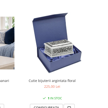
manari
Cutie bijuterii argintata floral
Set portela
farfurii 28
225,00 Lei
1
IN STOC
CONFIGUREAZA
C