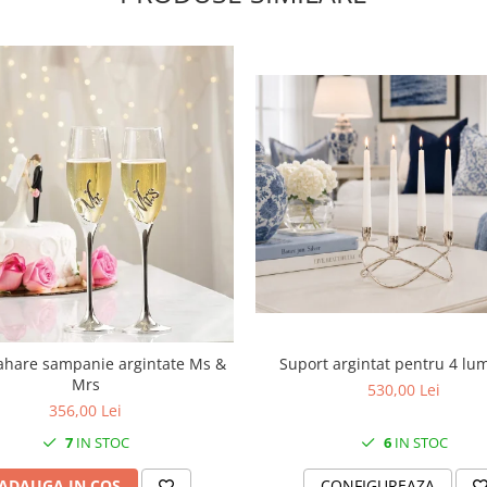
Suport argintat pentru 4 lu
ahare sampanie argintate Ms &
Mrs
530,00 Lei
356,00 Lei
6
IN STOC
7
IN STOC
CONFIGUREAZA
ADAUGA IN COS