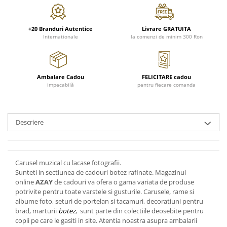
FRAPIERE
GEORGIA
LUCREZIA
VESTA
PAHARE SI ACCESORII
SAMOA
ELISA
CORPORATE
SET PENTRU BĂUTURI
PIVOINE
TONDO DONI
FLOWER
+20 Branduri Autentice
Livrare GRATUITA
Internationale
la comenzi de minim 300 Ron
TĂVI SI ACCESORII
ESMERALDA BLANC, GOLD,
ORPHOS
TABLE
PLATINUM
ACCESORII PENTRU FEMEI
CILI
BABY COLLECTION
CHARDONS GOLD, PLATINUM
SFEȘNICE
GIULIA
ROSE
Ambalare Cadou
FELICITARE cadou
HEMISPHERE
RAME SI ALBUME FOTO
NETTARE DI VINO
LOVE KNOTS SILVER
impecabilă
pentru fiecare comanda
KHAZARD OR &AMP; PLATINE
CARAFE
NOTTE DI STELLE
WITH LOVE SILVER
JASPER CONRAN PLATINUM
FRUCTIERE ARGINTATE
PLINIO
WITH LOVE BLACK
CHINOISERIE GREEN
ACCESORII PENTRU BĂRBAȚI
YOUNG
WITH LOVE WHITE
Descriere
100 YEARS
ACCESORII PENTRU BIROU
VIP
INFINITY
BLANC SUR BLANC
BOLURI DECO
PIUME
WISH
GROSGRAIN
AROME DE INTERIOR
AURIS
LOVE KNOTS GOLD
Carusel muzical cu lacase fotografii.
LACE GOLD
Sunteti in sectiunea de cadouri botez rafinate. Magazinul
TEXTILE
BOTANIC GARDEN
WITH LOVE NOUVEAU
online
AZAY
de cadouri va ofera o gama variata de produse
LACE PLATINUM
BIJUTERII
STELLA
WITH LOVE GOLD
potrivite pentru toate varstele si gusturile. Carusele, rame si
EQUESTRIA
ARANJAMENTE FLORALE
albume foto, seturi de portelan si tacamuri, decoratiuni pentru
POLKA BLUE
brad, marturii
botez
, sunt parte din colectiile deosebite pentru
PERNE
copii pe care le gasiti in site. Atentia noastra asupra ambalarii
CHEEKY PINK