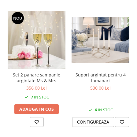
MORRIS&AMP;CO
KINGSLEY
NOU
SERENDIPITY GOLD
SERENDIPITY PLATINUM
CHELSEA
MEDICEA
CELESTIAL
PATCHWORK WILLOW
BLUE LILY
Set 2 pahare sampanie
Suport argintat pentru 4
HIBISCUS
argintate Ms & Mrs
lumanari
SWAN
356,00 Lei
530,00 Lei
FLORENTINE TURQUOISE
7
IN STOC
ANTHEMION GREY
ORCHARD
ADAUGA IN COS
6
IN STOC
CREATURES OF CURIOSITY
CONFIGUREAZA
JARDIN
RENAISSANCE RED