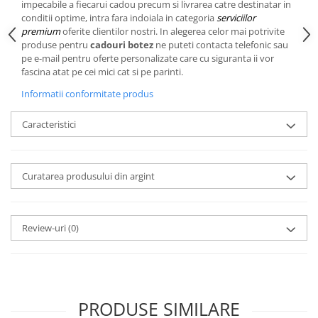
Cote Noire
impecabile a fiecarui cadou precum si livrarea catre destinatar in
ARRIS
conditii optime, intra fara indoiala in categoria
serviciilor
premium
oferite clientilor nostri. In alegerea celor mai potrivite
CELESTIAL PLATINUM
produse pentru
cadouri botez
ne puteti contacta telefonic sau
CORNUCOPIA
pe e-mail pentru oferte personalizate care cu siguranta ii vor
INTAGLIO
fascina atat pe cei mici cat si pe parinti.
JASPER CONRAN GOLD
Informatii conformitate produs
RENAISSANCE GOLD
Caracteristici
ANTHEMION BLUE
BUTTERFLY BLOOM
OLD COUNTRY ROSES
Curatarea produsului din argint
PASHMINA
SIGNET PLATINUM
CELESTIAL GOLD
Review-uri
(0)
NATURE
CHINOISERIE WHITE
JASPER CONRAN WHITE
GILDED MUSE
PRODUSE SIMILARE
WONDERLUST