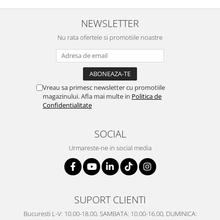
SERENDIPITY WHITE
FLOWER FESTIVAL BLUE
NEWSLETTER
FLOWER FESTIVAL RED
Nu rata ofertele si promotiile noastre
LOVE BIRDS
CHIQUE VERDE
CHIQUE ROZ
CHIQUE STRIPES VERDE
Vreau sa primesc newsletter cu promotiile
Renaissance Grey
magazinului. Afla mai multe in
Politica de
Confidentialitate
Royal White
CHIQUE STRIPES GALBEN
SOCIAL
CHIQUE GALBEN
Urmareste-ne in social media
SUPORT CLIENTI
Bucuresti L-V: 10.00-18.00, SAMBATA: 10.00-16.00, DUMINICA: