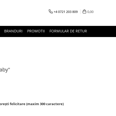
+4 0721 203 809
0,00
BRANDURI
PROMOTII
FORMULAR DE RETUR
Baby"
rești felicitare (maxim 300 caractere)