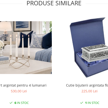
PRODUSE SIMILARE
t argintat pentru 4 lumanari
Cutie bijuterii argintata fl
530,00 Lei
225,00 Lei
6
IN STOC
1
IN STOC