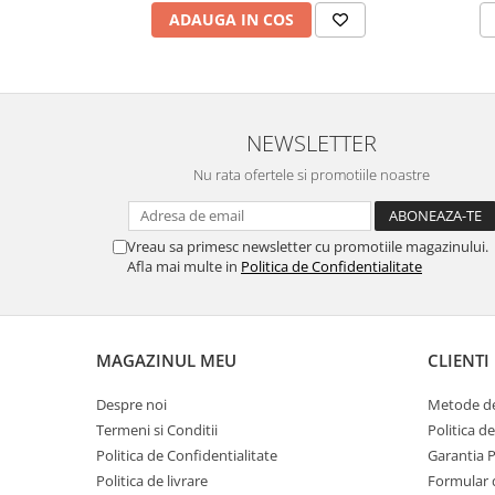
MORRIS&AMP;CO
ADAUGA IN COS
KINGSLEY
SERENDIPITY GOLD
SERENDIPITY PLATINUM
CHELSEA
NEWSLETTER
MEDICEA
Nu rata ofertele si promotiile noastre
CELESTIAL
PATCHWORK WILLOW
BLUE LILY
Vreau sa primesc newsletter cu promotiile magazinului.
Afla mai multe in
Politica de Confidentialitate
HIBISCUS
SWAN
FLORENTINE TURQUOISE
MAGAZINUL MEU
CLIENTI
ANTHEMION GREY
ORCHARD
Despre noi
Metode de
CREATURES OF CURIOSITY
Termeni si Conditii
Politica d
JARDIN
Politica de Confidentialitate
Garantia 
RENAISSANCE RED
Politica de livrare
Formular 