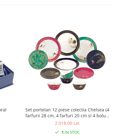
oral
Set portelan 12 piese colectia Chelsea (4
Cutie b
farfurii 28 cm, 4 farfuri 20 cm si 4 boluri
supa 15 cm)
2.018,00 Lei
1
IN STOC