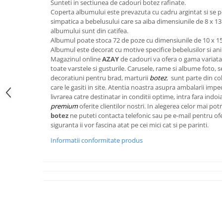
Sunteti in sectiunea de cadouri botez rafinate.
FRAPIERE
GEORGIA
LUCREZIA
VESTA
Coperta albumului este prevazuta cu cadru argintat si se p
PAHARE SI ACCESORII
SAMOA
ELISA
CORPORATE
simpatica a bebelusului care sa aiba dimensiunile de 8 x 13
SET PENTRU BĂUTURI
PIVOINE
TONDO DONI
FLOWER
albumului sunt din catifea.
Albumul poate stoca 72 de poze cu dimensiunile de 10 x 15
TĂVI SI ACCESORII
ESMERALDA BLANC, GOLD,
ORPHOS
TABLE
Albumul este decorat cu motive specifice bebelusilor si an
PLATINUM
ACCESORII PENTRU FEMEI
CILI
BABY COLLECTION
Magazinul online
AZAY
de cadouri va ofera o gama variata
CHARDONS GOLD, PLATINUM
SFEȘNICE
GIULIA
ROSE
toate varstele si gusturile. Carusele, rame si albume foto, s
HEMISPHERE
decoratiuni pentru brad, marturii
botez
, sunt parte din co
RAME SI ALBUME FOTO
NETTARE DI VINO
LOVE KNOTS SILVER
care le gasiti in site. Atentia noastra asupra ambalarii imp
KHAZARD OR &AMP; PLATINE
CARAFE
NOTTE DI STELLE
WITH LOVE SILVER
livrarea catre destinatar in conditii optime, intra fara indoi
JASPER CONRAN PLATINUM
FRUCTIERE ARGINTATE
PLINIO
WITH LOVE BLACK
premium
oferite clientilor nostri. In alegerea celor mai po
botez
ne puteti contacta telefonic sau pe e-mail pentru of
CHINOISERIE GREEN
ACCESORII PENTRU BĂRBAȚI
YOUNG
WITH LOVE WHITE
siguranta ii vor fascina atat pe cei mici cat si pe parinti.
100 YEARS
ACCESORII PENTRU BIROU
VIP
INFINITY
Informatii conformitate produs
BLANC SUR BLANC
BOLURI DECO
PIUME
WISH
GROSGRAIN
AROME DE INTERIOR
AURIS
LOVE KNOTS GOLD
LACE GOLD
TEXTILE
BOTANIC GARDEN
WITH LOVE NOUVEAU
LACE PLATINUM
BIJUTERII
STELLA
WITH LOVE GOLD
EQUESTRIA
ARANJAMENTE FLORALE
POLKA BLUE
PERNE
CHEEKY PINK