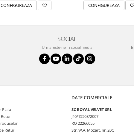
CONFIGUREAZA
CONFIGUREAZA
SOCIAL
Urmareste-ne in social media
B
DATE COMERCIALE
 Plata
SC ROYAL VELVET SRL
e Retur
J40/15508/2007
Produselor
RO 22266055
de Retur
Str. W.A. Mozart, nr. 20C