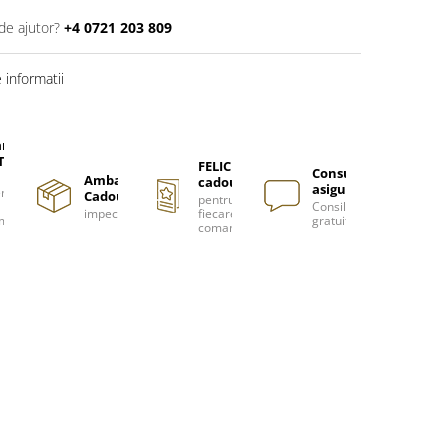
de ajutor?
+4 0721 203 809
informatii
are
TUITA
FELICITARE
Consultanță
Ambalare
cadou
asigurată
nzi
Cadou
pentru
Consiliere
impecabilă
fiecare
m
gratuită
comanda