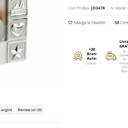
Cod Produs:
JO3478
Ai nevoie 
Adauga la Favorite
Cere 
Livr
GRA
+20
la
Branduri
come
Autentice
de
mini
Internationale
300
Ron
 argint
Review-uri
(0)