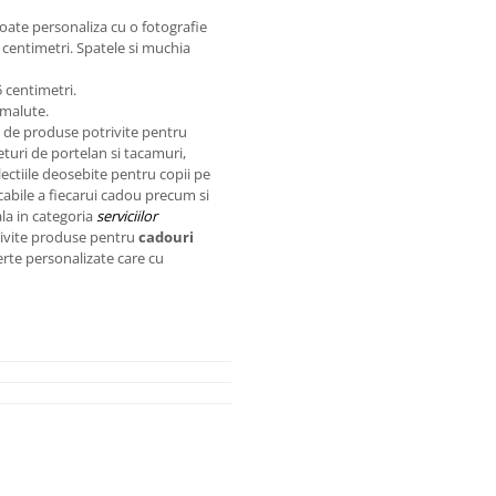
oate personaliza cu o fotografie
 centimetri. Spatele si muchia
 centimetri.
imalute.
 de produse potrivite pentru
eturi de portelan si tacamuri,
lectiile deosebite pentru copii pe
ecabile a fiecarui cadou precum si
ala in categoria
serviciilor
trivite produse pentru
cadouri
erte personalizate care cu