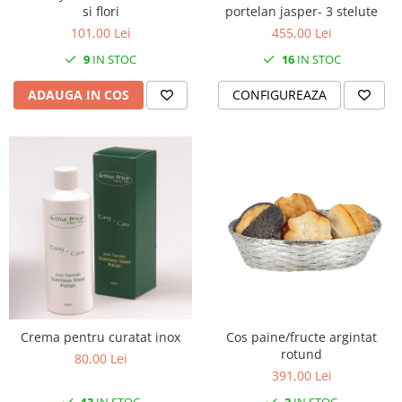
SERENDIPITY WHITE
si flori
portelan jasper- 3 stelute
FLOWER FESTIVAL BLUE
101,00 Lei
455,00 Lei
FLOWER FESTIVAL RED
9
IN STOC
16
IN STOC
LOVE BIRDS
ADAUGA IN COS
CONFIGUREAZA
CHIQUE VERDE
CHIQUE ROZ
CHIQUE STRIPES VERDE
Renaissance Grey
Royal White
CHIQUE STRIPES GALBEN
CHIQUE GALBEN
Crema pentru curatat inox
Cos paine/fructe argintat
rotund
80,00 Lei
391,00 Lei