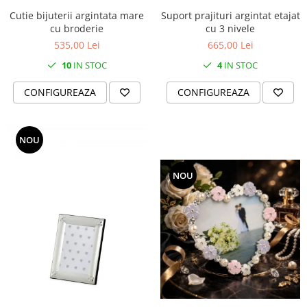
Cote Noire
ARRIS
Cutie bijuterii argintata mare
Suport prajituri argintat etajat
cu broderie
cu 3 nivele
CELESTIAL PLATINUM
535,00 Lei
665,00 Lei
CORNUCOPIA
10
IN STOC
4
IN STOC
INTAGLIO
JASPER CONRAN GOLD
CONFIGUREAZA
CONFIGUREAZA
RENAISSANCE GOLD
ANTHEMION BLUE
BUTTERFLY BLOOM
NOU
OLD COUNTRY ROSES
PASHMINA
NOU
SIGNET PLATINUM
CELESTIAL GOLD
NATURE
CHINOISERIE WHITE
JASPER CONRAN WHITE
GILDED MUSE
WONDERLUST