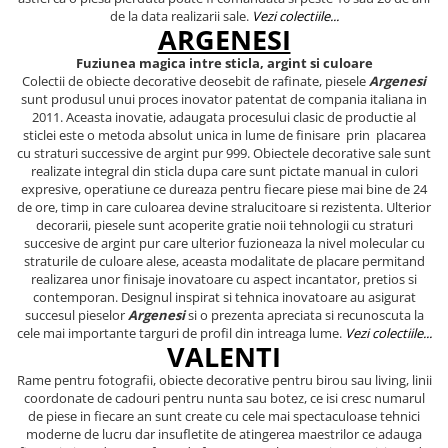
de la data realizarii sale.
Vezi colectiile...
ARGENESI
Fuziunea magica intre sticla, argint si culoare
Colectii de obiecte decorative deosebit de rafinate, piesele
Argenesi
sunt produsul unui proces inovator patentat de compania italiana in
2011. Aceasta inovatie, adaugata procesului clasic de productie al
sticlei este o metoda absolut unica in lume de finisare prin placarea
cu straturi successive de argint pur 999. Obiectele decorative sale sunt
realizate integral din sticla dupa care sunt pictate manual in culori
expresive, operatiune ce dureaza pentru fiecare piese mai bine de 24
de ore, timp in care culoarea devine stralucitoare si rezistenta. Ulterior
decorarii, piesele sunt acoperite gratie noii tehnologii cu straturi
succesive de argint pur care ulterior fuzioneaza la nivel molecular cu
straturile de culoare alese, aceasta modalitate de placare permitand
realizarea unor finisaje inovatoare cu aspect incantator, pretios si
contemporan. Designul inspirat si tehnica inovatoare au asigurat
succesul pieselor
Argenesi
si o prezenta apreciata si recunoscuta la
cele mai importante targuri de profil din intreaga lume.
Vezi colectiile...
VALENTI
Rame pentru fotografii, obiecte decorative pentru birou sau living, linii
coordonate de cadouri pentru nunta sau botez, ce isi cresc numarul
de piese in fiecare an sunt create cu cele mai spectaculoase tehnici
moderne de lucru dar insufletite de atingerea maestrilor ce adauga