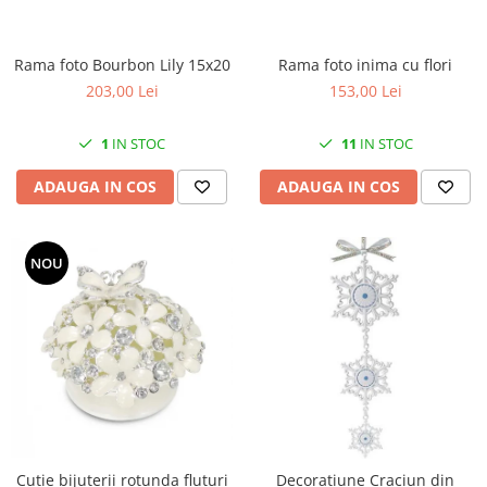
MORRIS&AMP;CO
KINGSLEY
Rama foto inima cu flori
Rama foto Bourbon Lily 15x20
SERENDIPITY GOLD
153,00 Lei
203,00 Lei
SERENDIPITY PLATINUM
CHELSEA
11
IN STOC
1
IN STOC
MEDICEA
CELESTIAL
ADAUGA IN COS
ADAUGA IN COS
PATCHWORK WILLOW
BLUE LILY
NOU
HIBISCUS
SWAN
FLORENTINE TURQUOISE
ANTHEMION GREY
ORCHARD
CREATURES OF CURIOSITY
JARDIN
RENAISSANCE RED
Cutie bijuterii rotunda fluturi
Decoratiune Craciun din