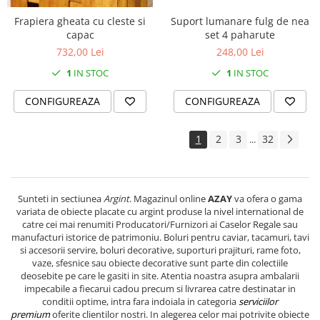
Frapiera gheata cu cleste si
Suport lumanare fulg de nea
capac
set 4 paharute
732,00 Lei
248,00 Lei
1
IN STOC
1
IN STOC
CONFIGUREAZA
CONFIGUREAZA
1
2
3
32
...
Sunteti in sectiunea
Argint
. Magazinul online
AZAY
va ofera o gama
variata de obiecte placate cu argint produse la nivel international de
catre cei mai renumiti Producatori/Furnizori ai Caselor Regale sau
manufacturi istorice de patrimoniu. Boluri pentru caviar, tacamuri, tavi
si accesorii servire, boluri decorative, suporturi prajituri, rame foto,
vaze, sfesnice sau obiecte decorative sunt parte din colectiile
deosebite pe care le gasiti in site. Atentia noastra asupra ambalarii
impecabile a fiecarui cadou precum si livrarea catre destinatar in
conditii optime, intra fara indoiala in categoria
serviciilor
premium
oferite clientilor nostri. In alegerea celor mai potrivite obiecte