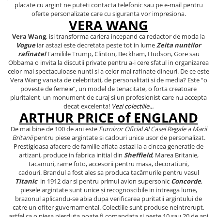
placate cu argint
ne puteti contacta telefonic sau pe e-mail pentru
oferte personalizate care cu siguranta vor impresiona.
VERA WANG
Vera Wang
, isi transforma cariera incepand ca redactor de moda la
Vogue
iar astazi este decretata peste tot in lume
Zeita nuntilor
rafinate!
Familiile Trump, Clinton, Beckham, Hudson, Gore sau
Obbama o invita la discutii private pentru a-i cere sfatul in organizarea
celor mai spectaculoase nunti si a celor mai rafinate dineuri. De ce este
Vera Wang vanata de celebritati, de personalitati si de media? Este “o
poveste de femeie”, un model de tenacitate, o forta creatoare
pluritalent, un monument de curaj si un profesionist care nu accepta
decat excelenta!
Vezi colectiile...
ARTHUR PRICE of ENGLAND
De mai bine de 100 de ani este
Furnizor Oficial Al Casei Regale a Marii
Britanii
pentru piese argintate si cadouri unice usor de personalizat.
Prestigioasa afacere de familie aflata astazi la a cincea generatie de
artizani, produce in fabrica initial din
Sheffield
, Marea Britanie,
tacamuri, rame foto, accesorii pentru masa, decoratiuni,
cadouri. Brandul a fost ales sa produca tacâmurile pentru vasul
Titanic
in 1912 dar si pentru primul avion supersonic
Concorde
,
piesele argintate sunt unice şi recognoscibile in intreaga lume,
brazonul aplicandu-se abia dupa verificarea puritatii argintului de
catre un ofiter guvernamental. Colectiile sunt produse neintrerupt,
astfel ca o piesa pierduta poate fi comandata si peste 10 sau 20 de ani