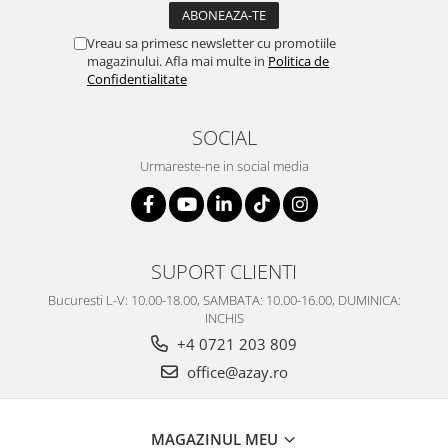
SERENDIPITY WHITE
FLOWER FESTIVAL BLUE
Vreau sa primesc newsletter cu promotiile
FLOWER FESTIVAL RED
magazinului. Afla mai multe in
Politica de
Confidentialitate
LOVE BIRDS
CHIQUE VERDE
SOCIAL
CHIQUE ROZ
CHIQUE STRIPES VERDE
Urmareste-ne in social media
Renaissance Grey
Royal White
CHIQUE STRIPES GALBEN
SUPORT CLIENTI
CHIQUE GALBEN
Bucuresti L-V: 10.00-18.00, SAMBATA: 10.00-16.00, DUMINICA:
INCHIS
+4 0721 203 809
office@azay.ro
MAGAZINUL MEU