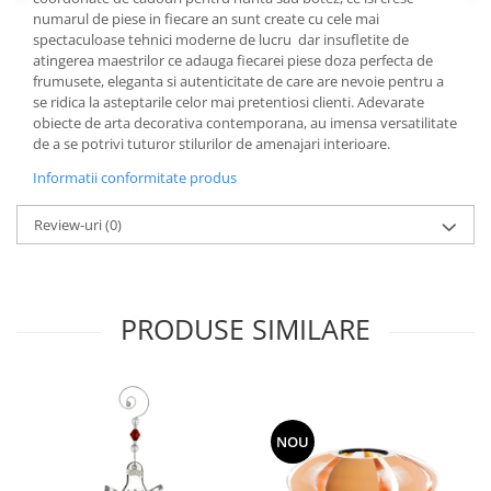
Cote Noire
numarul de piese in fiecare an sunt create cu cele mai
ARRIS
spectaculoase tehnici moderne de lucru dar insufletite de
CELESTIAL PLATINUM
atingerea maestrilor ce adauga fiecarei piese doza perfecta de
CORNUCOPIA
frumusete, eleganta si autenticitate de care are nevoie pentru a
se ridica la asteptarile celor mai pretentiosi clienti. Adevarate
INTAGLIO
obiecte de arta decorativa contemporana, au imensa versatilitate
JASPER CONRAN GOLD
de a se potrivi tuturor stilurilor de amenajari interioare.
RENAISSANCE GOLD
Informatii conformitate produs
ANTHEMION BLUE
BUTTERFLY BLOOM
Review-uri
(0)
OLD COUNTRY ROSES
PASHMINA
SIGNET PLATINUM
PRODUSE SIMILARE
CELESTIAL GOLD
NATURE
CHINOISERIE WHITE
JASPER CONRAN WHITE
NOU
GILDED MUSE
WONDERLUST