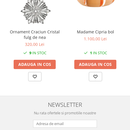
MORRIS&AMP;CO
KINGSLEY
SERENDIPITY GOLD
SERENDIPITY PLATINUM
Ornament Craciun Cristal
Madame Cipria bol
CHELSEA
fulg de nea
1.100,00 Lei
MEDICEA
320,00 Lei
CELESTIAL
9
IN STOC
1
IN STOC
PATCHWORK WILLOW
ADAUGA IN COS
ADAUGA IN COS
BLUE LILY
HIBISCUS
SWAN
FLORENTINE TURQUOISE
ANTHEMION GREY
ORCHARD
NEWSLETTER
CREATURES OF CURIOSITY
Nu rata ofertele si promotiile noastre
JARDIN
RENAISSANCE RED