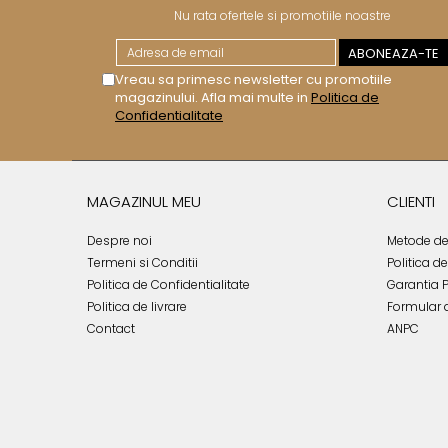
JASPER CONRAN GOLD
Nu rata ofertele si promotiile noastre
RENAISSANCE GOLD
ANTHEMION BLUE
BUTTERFLY BLOOM
Vreau sa primesc newsletter cu promotiile
OLD COUNTRY ROSES
magazinului. Afla mai multe in
Politica de
Confidentialitate
PASHMINA
SIGNET PLATINUM
CELESTIAL GOLD
NATURE
MAGAZINUL MEU
CLIENTI
CHINOISERIE WHITE
JASPER CONRAN WHITE
Despre noi
Metode de
Termeni si Conditii
Politica d
GILDED MUSE
Politica de Confidentialitate
Garantia 
WONDERLUST
Politica de livrare
Formular 
MORRIS&AMP;CO
Contact
ANPC
KINGSLEY
SERENDIPITY GOLD
SERENDIPITY PLATINUM
CHELSEA
MEDICEA