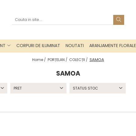
INT
CORPURI DE ILUMINAT
NOUTATI
ARANJAMENTE FLORALE
SAMOA
Home /
PORȚELAN /
COLECȚII /
SAMOA
PRET
STATUS STOC