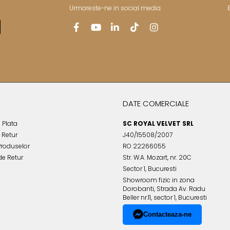
Urmareste-ne in social media
DATE COMERCIALE
 Plata
SC ROYAL VELVET SRL
e Retur
J40/15508/2007
Produselor
RO 22266055
de Retur
Str. W.A. Mozart, nr. 20C
Sector 1, Bucuresti
Showroom fizic in zona
Dorobanti, Strada Av. Radu
Beller nr.11, sector 1, Bucuresti
Contacteaza-ne