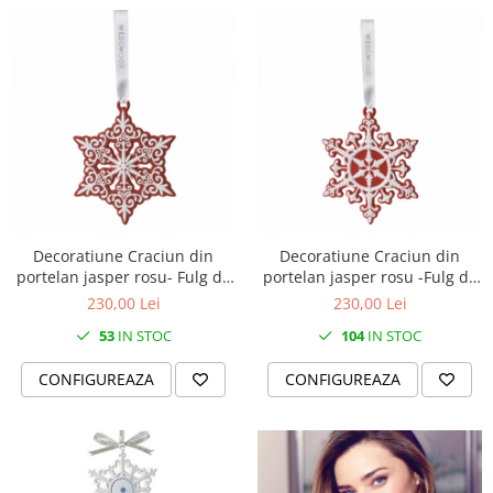
Decoratiune Craciun din
Decoratiune Craciun din
portelan jasper rosu- Fulg de
portelan jasper rosu -Fulg de
nea Pierced
nea neoclassic
230,00 Lei
230,00 Lei
53
IN STOC
104
IN STOC
CONFIGUREAZA
CONFIGUREAZA