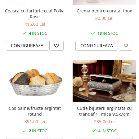
Ceasca cu farfurie ceai Polka
Crema pentru curatat inox
Rose
80,00 Lei
415,00 Lei
4
IN STOC
13
IN STOC
CONFIGUREAZA
CONFIGUREAZA
Cos paine/fructe argintat
Cutie bijuterii argintata cu
rotund
trandafiri, mica 9.5x7cm
391,00 Lei
235,00 Lei
2
IN STOC
4
IN STOC