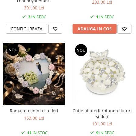
ceai Royal Albert
203,00 Lei
SERENDIPITY WHITE
391,00 Lei
FLOWER FESTIVAL BLUE
3
IN STOC
1
IN STOC
FLOWER FESTIVAL RED
LOVE BIRDS
CONFIGUREAZA
ADAUGA IN COS
CHIQUE VERDE
CHIQUE ROZ
NOU
CHIQUE STRIPES VERDE
NOU
Renaissance Grey
Royal White
CHIQUE STRIPES GALBEN
CHIQUE GALBEN
Rama foto inima cu flori
Cutie bijuterii rotunda fluturi
si flori
153,00 Lei
101,00 Lei
11
IN STOC
9
IN STOC