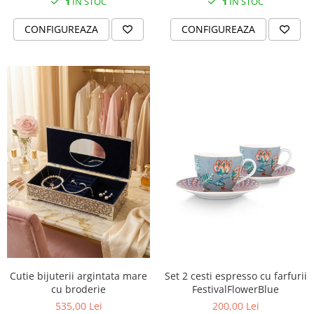
Cote Noire
1
IN STOC
1
IN STOC
ARRIS
CONFIGUREAZA
CONFIGUREAZA
CELESTIAL PLATINUM
CORNUCOPIA
INTAGLIO
JASPER CONRAN GOLD
RENAISSANCE GOLD
ANTHEMION BLUE
BUTTERFLY BLOOM
OLD COUNTRY ROSES
PASHMINA
SIGNET PLATINUM
CELESTIAL GOLD
NATURE
CHINOISERIE WHITE
JASPER CONRAN WHITE
Cutie bijuterii argintata mare
Set 2 cesti espresso cu farfurii
GILDED MUSE
cu broderie
FestivalFlowerBlue
535,00 Lei
200,00 Lei
WONDERLUST