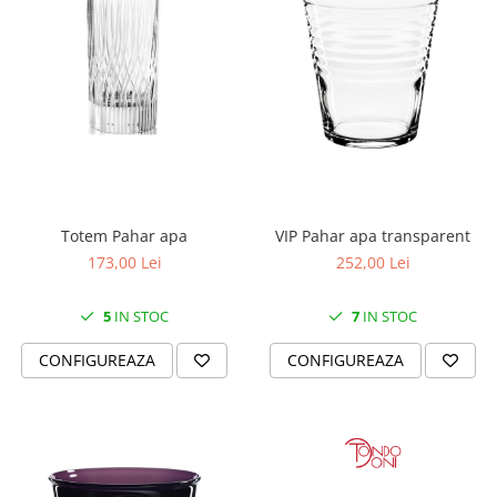
MORRIS&AMP;CO
KINGSLEY
SERENDIPITY GOLD
SERENDIPITY PLATINUM
CHELSEA
MEDICEA
CELESTIAL
PATCHWORK WILLOW
Totem Pahar apa
VIP Pahar apa transparent
BLUE LILY
173,00 Lei
252,00 Lei
HIBISCUS
SWAN
5
IN STOC
7
IN STOC
FLORENTINE TURQUOISE
CONFIGUREAZA
CONFIGUREAZA
ANTHEMION GREY
ORCHARD
CREATURES OF CURIOSITY
JARDIN
RENAISSANCE RED