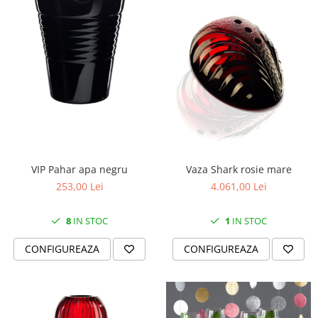
SERENDIPITY WHITE
FLOWER FESTIVAL BLUE
FLOWER FESTIVAL RED
LOVE BIRDS
CHIQUE VERDE
CHIQUE ROZ
CHIQUE STRIPES VERDE
Renaissance Grey
Royal White
VIP Pahar apa negru
Vaza Shark rosie mare
CHIQUE STRIPES GALBEN
253,00 Lei
4.061,00 Lei
CHIQUE GALBEN
8
IN STOC
1
IN STOC
CONFIGUREAZA
CONFIGUREAZA