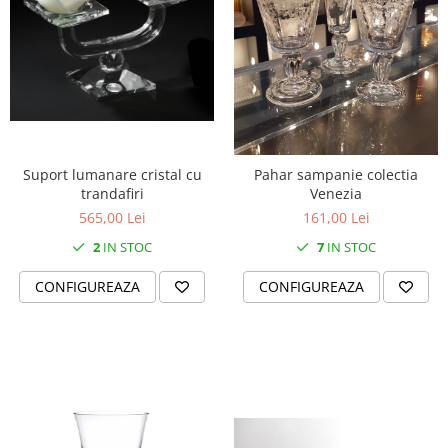
Suport lumanare cristal cu
Pahar sampanie colectia
trandafiri
Venezia
565,00 Lei
161,00 Lei
2
IN STOC
7
IN STOC
CONFIGUREAZA
CONFIGUREAZA