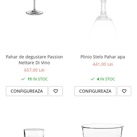
Cote Noire
ARRIS
CELESTIAL PLATINUM
CORNUCOPIA
INTAGLIO
JASPER CONRAN GOLD
RENAISSANCE GOLD
ANTHEMION BLUE
Pahar de degustare Passion
Plinio Stelo Pahar apa
BUTTERFLY BLOOM
Nettare Di Vino
441,00 Lei
OLD COUNTRY ROSES
657,00 Lei
PASHMINA
11
IN STOC
4
IN STOC
SIGNET PLATINUM
CONFIGUREAZA
CONFIGUREAZA
CELESTIAL GOLD
NATURE
CHINOISERIE WHITE
JASPER CONRAN WHITE
GILDED MUSE
WONDERLUST