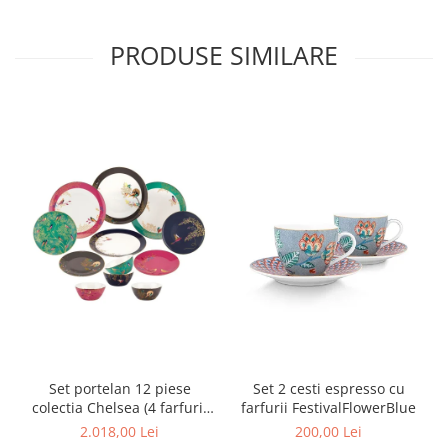
MORRIS&AMP;CO
KINGSLEY
PRODUSE SIMILARE
SERENDIPITY GOLD
SERENDIPITY PLATINUM
CHELSEA
MEDICEA
CELESTIAL
PATCHWORK WILLOW
BLUE LILY
HIBISCUS
SWAN
FLORENTINE TURQUOISE
ANTHEMION GREY
ORCHARD
CREATURES OF CURIOSITY
Set portelan 12 piese
Set 2 cesti espresso cu
JARDIN
colectia Chelsea (4 farfurii
farfurii FestivalFlowerBlue
28 cm, 4 farfuri 20 cm si 4
RENAISSANCE RED
2.018,00 Lei
200,00 Lei
boluri supa 15 cm)