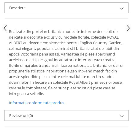
Cote Noire
ARRIS
Descriere
CELESTIAL PLATINUM
CORNUCOPIA
INTAGLIO
Realizate din portelan britanic, modelate in forme deosebit de
JASPER CONRAN GOLD
delicate si decorate exclusiv cu modele florale, colectiile ROYAL
ALBERT au devenit emblematice pentru English Country Garden,
RENAISSANCE GOLD
cel mai elegant, popular si admirat stil britanic, atat de iubit din
ANTHEMION BLUE
epoca Victoriana pana astazi. Varietatea de piese apartinand
aceleiasi colectii, designul incantator ce interpreteaza creativ
BUTTERFLY BLOOM
florile si mai ales trandafirul, floarea nationala a britanicilor dar si
OLD COUNTRY ROSES
propunerile stilistice inspirationale gen mix-and match fac din
PASHMINA
aceste splendide piese dintre cele mai iubite marci in randul
doamnelor. In fiecare an colectiile Royal Albert primesc noi piese
SIGNET PLATINUM
care sa le completeze, fie ca sunt piese solist ori piese care sa
CELESTIAL GOLD
intregeasca seturile.
NATURE
Informatii conformitate produs
CHINOISERIE WHITE
JASPER CONRAN WHITE
Review-uri
(0)
GILDED MUSE
WONDERLUST