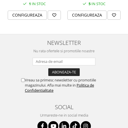
SERENDIPITY WHITE
1
IN STOC
5
IN STOC
FLOWER FESTIVAL BLUE
CONFIGUREAZA
CONFIGUREAZA
FLOWER FESTIVAL RED
LOVE BIRDS
CHIQUE VERDE
CHIQUE ROZ
NEWSLETTER
CHIQUE STRIPES VERDE
Nu rata ofertele si promotiile noastre
Renaissance Grey
Royal White
CHIQUE STRIPES GALBEN
CHIQUE GALBEN
Vreau sa primesc newsletter cu promotiile
magazinului. Afla mai multe in
Politica de
Confidentialitate
SOCIAL
Urmareste-ne in social media