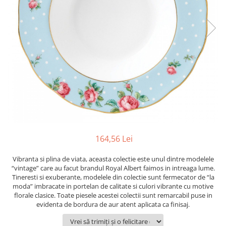
PRET
TAVITE
ACCESORII DECO
RAME FOTO
ACCESORII DECORATIVE
BOXE
SETURI PENTRU CAVIAR
SUB 500
SETURI DE CAFEA
CORPURI DE ILUMINAT
PAHARE SI CANI
SUB 200
BRANDURI
TROFEE
ACCESORII BIROU
SUB 1000
BRANDURI
SUPORTURI PENTRU PRAJITURI
SUB 2000
ROYAL ALBERT
CASETE DE BIJUTERII
SUB 3000
AZAY CASA
WATERFORD
BRANDURI
SUB 5000
JL COQUET
VALENTI
PESTE 5000
JASPER CONRAN
MARIO CIONI
VALENTI
SUB 4000
VERA WANG
ROYAL DOULTON
ARGENESI
PRODUSE
PORTMEIRION
SALVIATI
ARTHUR PRICE OF ENGLAND
VILLA ALTACHIARA
ROYAL ALBERT
CHINELLI
CĂNI
164,56 Lei
PIP STUDIO
PORTMEIRION
AZAY CASA
ACCESORII PENTRU MASĂ
Vibranta si plina de viata, aceasta colectie este unul dintre modelele
COLECȚII
AZAY CASA
VERA WANG
SET CEAI &AMP; DESERT
“vintage” care au facut brandul Royal Albert faimos in intreaga lume.
CHINELLI
WEDGWOOD
CEASURI DE INTERIOR
MIRANDA KERR
Tineresti si exuberante, modelele din colectie sunt fermecator de “la
moda” imbracate in portelan de calitate si culori vibrante cu motive
COLECTII
ROYAL DOULTON
OBIECTE DECORATIVE
NEW COUNTRY ROSES PINK
florale clasice. Toate piesele acestei colectii sunt remarcabil puse in
COLECTII
VAZE DECORATIVE
ROSECONFETTI
BOURGOGNE
evidenta de bordura de aur atent aplicata ca finisaj.
PRODUSE PENTRU CURĂŢAT
POLKA ROSE
LUXE
GOCCIA