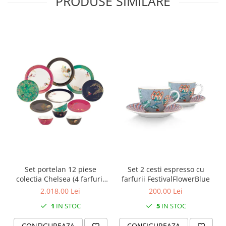
PRODUSE SIMILARE
SERENDIPITY WHITE
FLOWER FESTIVAL BLUE
FLOWER FESTIVAL RED
LOVE BIRDS
CHIQUE VERDE
CHIQUE ROZ
CHIQUE STRIPES VERDE
Renaissance Grey
Royal White
CHIQUE STRIPES GALBEN
CHIQUE GALBEN
Set portelan 12 piese
Set 2 cesti espresso cu
colectia Chelsea (4 farfurii
farfurii FestivalFlowerBlue
28 cm, 4 farfuri 20 cm si 4
2.018,00 Lei
200,00 Lei
boluri supa 15 cm)
1
IN STOC
5
IN STOC
CONFIGUREAZA
CONFIGUREAZA