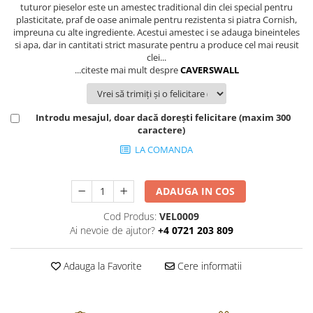
FRAPIERE
GEORGIA
LUCREZIA
VESTA
tuturor pieselor este un amestec traditional din clei special pentru
plasticitate, praf de oase animale pentru rezistenta si piatra Cornish,
PAHARE SI ACCESORII
SAMOA
ELISA
CORPORATE
impreuna cu alte ingrediente. Acestui amestec i se adauga bineinteles
SET PENTRU BĂUTURI
PIVOINE
TONDO DONI
FLOWER
si apa, dar in cantitati strict masurate pentru a produce cel mai reusit
clei...
TĂVI SI ACCESORII
ESMERALDA BLANC, GOLD,
ORPHOS
TABLE
...citeste mai mult despre
CAVERSWALL
PLATINUM
ACCESORII PENTRU FEMEI
CILI
BABY COLLECTION
CHARDONS GOLD, PLATINUM
SFEȘNICE
GIULIA
ROSE
HEMISPHERE
RAME SI ALBUME FOTO
NETTARE DI VINO
LOVE KNOTS SILVER
Introdu mesajul, doar dacă dorești felicitare (maxim 300
KHAZARD OR &AMP; PLATINE
caractere)
CARAFE
NOTTE DI STELLE
WITH LOVE SILVER
JASPER CONRAN PLATINUM
FRUCTIERE ARGINTATE
PLINIO
WITH LOVE BLACK
LA COMANDA
CHINOISERIE GREEN
ACCESORII PENTRU BĂRBAȚI
YOUNG
WITH LOVE WHITE
100 YEARS
ACCESORII PENTRU BIROU
VIP
INFINITY
ADAUGA IN COS
BLANC SUR BLANC
BOLURI DECO
PIUME
WISH
Cod Produs:
VEL0009
GROSGRAIN
AROME DE INTERIOR
AURIS
LOVE KNOTS GOLD
Ai nevoie de ajutor?
+4 0721 203 809
LACE GOLD
TEXTILE
BOTANIC GARDEN
WITH LOVE NOUVEAU
LACE PLATINUM
BIJUTERII
STELLA
WITH LOVE GOLD
Adauga la Favorite
Cere informatii
EQUESTRIA
ARANJAMENTE FLORALE
POLKA BLUE
PERNE
CHEEKY PINK