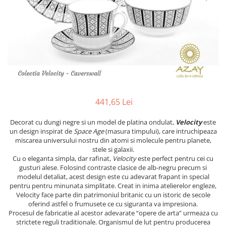
PRET
TAVITE
ACCESORII DECO
RAME FOTO
ACCESORII DECORATIVE
BOXE
SETURI PENTRU CAVIAR
SUB 500
SETURI DE CAFEA
CORPURI DE ILUMINAT
PAHARE SI CANI
SUB 200
BRANDURI
TROFEE
ACCESORII BIROU
SUB 1000
BRANDURI
SUPORTURI PENTRU PRAJITURI
SUB 2000
ROYAL ALBERT
CASETE DE BIJUTERII
SUB 3000
AZAY CASA
WATERFORD
BRANDURI
SUB 5000
JL COQUET
VALENTI
PESTE 5000
JASPER CONRAN
MARIO CIONI
VALENTI
441,65 Lei
SUB 4000
VERA WANG
ROYAL DOULTON
ARGENESI
PRODUSE
PORTMEIRION
SALVIATI
ARTHUR PRICE OF ENGLAND
Decorat cu dungi negre si un model de platina ondulat,
Velocity
este
un design inspirat de
Space Age
(masura timpului), care intruchipeaza
VILLA ALTACHIARA
ROYAL ALBERT
CHINELLI
CĂNI
miscarea universului nostru din atomi si molecule pentru planete,
PIP STUDIO
PORTMEIRION
AZAY CASA
stele si galaxii.
ACCESORII PENTRU MASĂ
Cu o eleganta simpla, dar rafinat,
Velocity
este perfect pentru cei cu
COLECȚII
AZAY CASA
VERA WANG
SET CEAI &AMP; DESERT
gusturi alese. Folosind contraste clasice de alb-negru precum si
CHINELLI
WEDGWOOD
CEASURI DE INTERIOR
MIRANDA KERR
modelul detaliat, acest design este cu adevarat frapant in special
pentru pentru minunata simplitate. Creat in inima atelierelor engleze,
COLECTII
ROYAL DOULTON
OBIECTE DECORATIVE
NEW COUNTRY ROSES PINK
Velocity face parte din patrimoniul britanic cu un istoric de secole
COLECTII
VAZE DECORATIVE
ROSECONFETTI
BOURGOGNE
oferind astfel o frumusete ce cu siguranta va impresiona.
Procesul de fabricatie al acestor adevarate “opere de arta” urmeaza cu
PRODUSE PENTRU CURĂŢAT
POLKA ROSE
LUXE
GOCCIA
strictete reguli traditionale. Organismul de lut pentru producerea