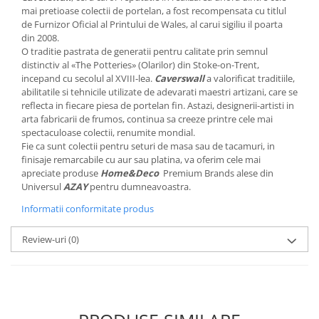
MORRIS&AMP;CO
mai pretioase colectii de portelan, a fost recompensata cu titlul
de Furnizor Oficial al Printului de Wales, al carui sigiliu il poarta
KINGSLEY
din 2008.
SERENDIPITY GOLD
O traditie pastrata de generatii pentru calitate prin semnul
distinctiv al «The Potteries» (Olarilor) din Stoke-on-Trent,
SERENDIPITY PLATINUM
incepand cu secolul al XVIII-lea.
Caverswall
a valorificat traditiile,
CHELSEA
abilitatile si tehnicile utilizate de adevarati maestri artizani, care se
MEDICEA
reflecta in fiecare piesa de portelan fin. Astazi, designerii-artisti in
arta fabricarii de frumos, continua sa creeze printre cele mai
CELESTIAL
spectaculoase colectii, renumite mondial.
PATCHWORK WILLOW
Fie ca sunt colectii pentru seturi de masa sau de tacamuri, in
BLUE LILY
finisaje remarcabile cu aur sau platina, va oferim cele mai
apreciate produse
Home&Deco
Premium Brands alese din
HIBISCUS
Universul
AZAY
pentru dumneavoastra.
SWAN
Informatii conformitate produs
FLORENTINE TURQUOISE
ANTHEMION GREY
Review-uri
(0)
ORCHARD
CREATURES OF CURIOSITY
JARDIN
RENAISSANCE RED