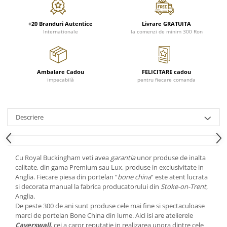
Cote Noire
ARRIS
CELESTIAL PLATINUM
+20 Branduri Autentice
Livrare GRATUITA
Internationale
la comenzi de minim 300 Ron
CORNUCOPIA
INTAGLIO
JASPER CONRAN GOLD
Ambalare Cadou
FELICITARE cadou
RENAISSANCE GOLD
impecabilă
pentru fiecare comanda
ANTHEMION BLUE
BUTTERFLY BLOOM
OLD COUNTRY ROSES
Descriere
PASHMINA
SIGNET PLATINUM
CELESTIAL GOLD
Cu Royal Buckingham veti avea
garantia
unor produse de inalta
calitate, din gama Premium sau Lux, produse in exclusivitate in
NATURE
Anglia. Fiecare piesa din portelan “
bone china
” este atent lucrata
CHINOISERIE WHITE
si decorata manual la fabrica producatorului din
Stoke-on-Trent
,
JASPER CONRAN WHITE
Anglia.
De peste 300 de ani sunt produse cele mai fine si spectaculoase
GILDED MUSE
marci de portelan Bone China din lume. Aici isi are atelierele
WONDERLUST
Caverswall
, cei a caror reputatie in realizarea unora dintre cele