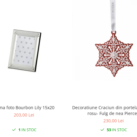
Decoratiune Craciun din portel
ma foto Bourbon Lily 15x20
rosu- Fulg de nea Pierc
203,00 Lei
230,00 Lei
53
IN STOC
1
IN STOC