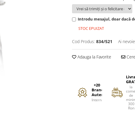
Introdu mesajul, doar dacă do
STOC EPUIZAT
Cod Produs:
834/521
Ai nevoie
Adauga la Favorite
Cere 
Livr
GRA
+20
la
Branduri
come
Autentice
de
mini
Internationale
300
Ron