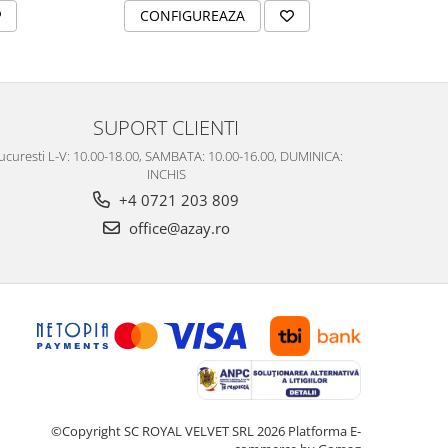
CONFIGUREAZA
C
SUPORT CLIENTI
ucuresti L-V: 10.00-18.00, SAMBATA: 10.00-16.00, DUMINICA:
INCHIS
+4 0721 203 809
office@azay.ro
©Copyright SC ROYAL VELVET SRL 2026
Platforma E-