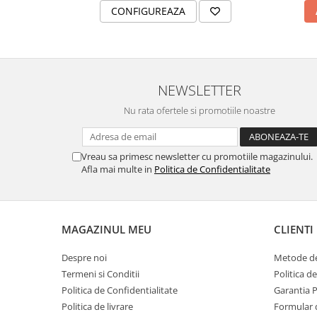
MORRIS&AMP;CO
CONFIGUREAZA
KINGSLEY
SERENDIPITY GOLD
SERENDIPITY PLATINUM
CHELSEA
NEWSLETTER
MEDICEA
Nu rata ofertele si promotiile noastre
CELESTIAL
PATCHWORK WILLOW
Vreau sa primesc newsletter cu promotiile magazinului.
BLUE LILY
Afla mai multe in
Politica de Confidentialitate
HIBISCUS
SWAN
FLORENTINE TURQUOISE
MAGAZINUL MEU
CLIENTI
ANTHEMION GREY
ORCHARD
Despre noi
Metode de
CREATURES OF CURIOSITY
Termeni si Conditii
Politica d
JARDIN
Politica de Confidentialitate
Garantia 
RENAISSANCE RED
Politica de livrare
Formular 