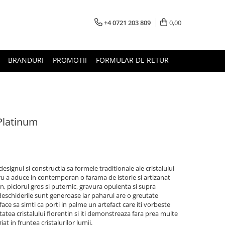
+4 0721 203 809
0,00
BRANDURI
PROMOTII
FORMULAR DE RETUR
Platinum
 designul si constructia sa formele traditionale ale cristalului
ntru a aduce in contemporan o farama de istorie si artizanat
in, piciorul gros si puternic, gravura opulenta si supra
eschiderile sunt generoase iar paharul are o greutate
face sa simti ca porti in palme un artefact care iti vorbeste
itatea cristalului florentin si iti demonstreaza fara prea multe
iat in fruntea cristalurilor lumii.