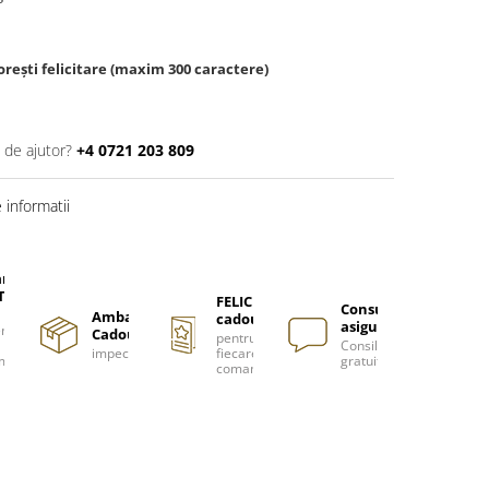
rești felicitare (maxim 300 caractere)
 de ajutor?
+4 0721 203 809
informatii
are
TUITA
FELICITARE
Consultanță
Ambalare
cadou
asigurată
nzi
Cadou
pentru
Consiliere
impecabilă
fiecare
m
gratuită
comanda