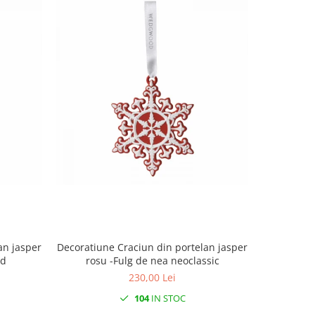
an jasper
Decoratiune Craciun din portelan jasper
Decorat
ed
rosu -Fulg de nea neoclassic
230,00 Lei
104
IN STOC