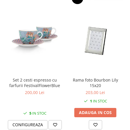
MORRIS&AMP;CO
KINGSLEY
SERENDIPITY GOLD
SERENDIPITY PLATINUM
CHELSEA
MEDICEA
CELESTIAL
PATCHWORK WILLOW
BLUE LILY
HIBISCUS
SWAN
Set 2 cesti espresso cu
Rama foto Bourbon Lily
farfurii FestivalFlowerBlue
15x20
FLORENTINE TURQUOISE
200,00 Lei
203,00 Lei
ANTHEMION GREY
1
IN STOC
ORCHARD
CREATURES OF CURIOSITY
ADAUGA IN COS
5
IN STOC
JARDIN
CONFIGUREAZA
RENAISSANCE RED