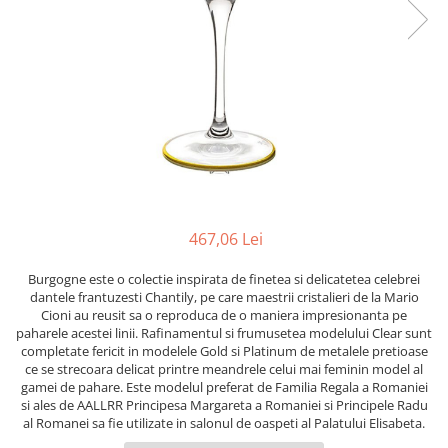
PRET
TAVITE
ACCESORII DECO
RAME FOTO
ACCESORII DECORATIVE
BOXE
SETURI PENTRU CAVIAR
SUB 500
SETURI DE CAFEA
CORPURI DE ILUMINAT
PAHARE SI CANI
SUB 200
BRANDURI
TROFEE
ACCESORII BIROU
SUB 1000
BRANDURI
SUPORTURI PENTRU PRAJITURI
SUB 2000
ROYAL ALBERT
CASETE DE BIJUTERII
SUB 3000
AZAY CASA
WATERFORD
BRANDURI
SUB 5000
JL COQUET
VALENTI
PESTE 5000
JASPER CONRAN
MARIO CIONI
VALENTI
SUB 4000
VERA WANG
ROYAL DOULTON
ARGENESI
467,06 Lei
PRODUSE
PORTMEIRION
SALVIATI
ARTHUR PRICE OF ENGLAND
VILLA ALTACHIARA
ROYAL ALBERT
CHINELLI
CĂNI
Burgogne este o colectie inspirata de finetea si delicatetea celebrei
PIP STUDIO
PORTMEIRION
AZAY CASA
dantele frantuzesti Chantily, pe care maestrii cristalieri de la Mario
ACCESORII PENTRU MASĂ
Cioni au reusit sa o reproduca de o maniera impresionanta pe
COLECȚII
AZAY CASA
VERA WANG
SET CEAI &AMP; DESERT
paharele acestei linii. Rafinamentul si frumusetea modelului Clear sunt
CHINELLI
WEDGWOOD
CEASURI DE INTERIOR
MIRANDA KERR
completate fericit in modelele Gold si Platinum de metalele pretioase
ce se strecoara delicat printre meandrele celui mai feminin model al
COLECTII
ROYAL DOULTON
OBIECTE DECORATIVE
NEW COUNTRY ROSES PINK
gamei de pahare. Este modelul preferat de Familia Regala a Romaniei
COLECTII
VAZE DECORATIVE
ROSECONFETTI
BOURGOGNE
si ales de AALLRR Principesa Margareta a Romaniei si Principele Radu
al Romanei sa fie utilizate in salonul de oaspeti al Palatului Elisabeta.
PRODUSE PENTRU CURĂŢAT
POLKA ROSE
LUXE
GOCCIA