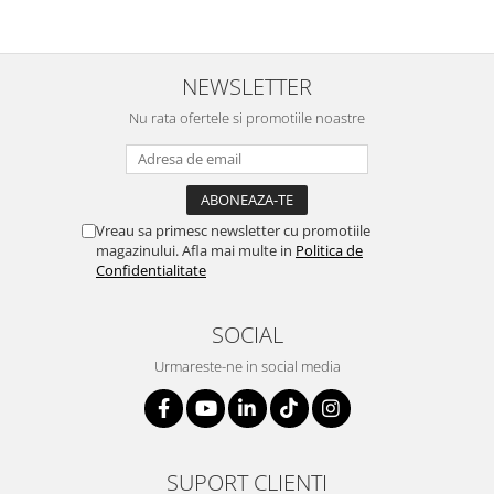
SERENDIPITY WHITE
FLOWER FESTIVAL BLUE
FLOWER FESTIVAL RED
NEWSLETTER
LOVE BIRDS
Nu rata ofertele si promotiile noastre
CHIQUE VERDE
CHIQUE ROZ
CHIQUE STRIPES VERDE
Renaissance Grey
Vreau sa primesc newsletter cu promotiile
Royal White
magazinului. Afla mai multe in
Politica de
CHIQUE STRIPES GALBEN
Confidentialitate
CHIQUE GALBEN
SOCIAL
Urmareste-ne in social media
SUPORT CLIENTI