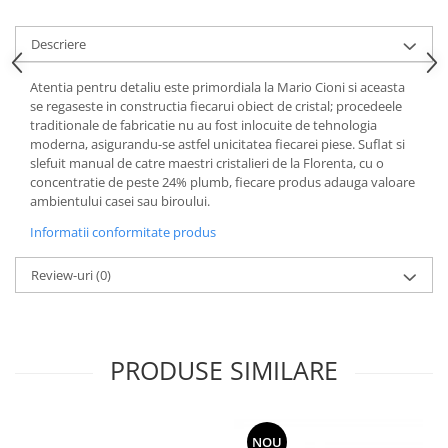
Cote Noire
ARRIS
Descriere
CELESTIAL PLATINUM
CORNUCOPIA
Atentia pentru detaliu este primordiala la Mario Cioni si aceasta
INTAGLIO
se regaseste in constructia fiecarui obiect de cristal; procedeele
JASPER CONRAN GOLD
traditionale de fabricatie nu au fost inlocuite de tehnologia
moderna, asigurandu-se astfel unicitatea fiecarei piese. Suflat si
RENAISSANCE GOLD
slefuit manual de catre maestri cristalieri de la Florenta, cu o
ANTHEMION BLUE
concentratie de peste 24% plumb, fiecare produs adauga valoare
ambientului casei sau biroului.
BUTTERFLY BLOOM
OLD COUNTRY ROSES
Informatii conformitate produs
PASHMINA
Review-uri
(0)
SIGNET PLATINUM
CELESTIAL GOLD
NATURE
CHINOISERIE WHITE
PRODUSE SIMILARE
JASPER CONRAN WHITE
GILDED MUSE
WONDERLUST
NOU