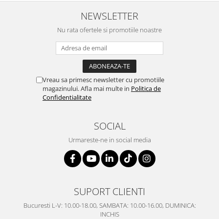
Cote Noire
ARRIS
NEWSLETTER
CELESTIAL PLATINUM
Nu rata ofertele si promotiile noastre
CORNUCOPIA
INTAGLIO
JASPER CONRAN GOLD
RENAISSANCE GOLD
Vreau sa primesc newsletter cu promotiile
ANTHEMION BLUE
magazinului. Afla mai multe in
Politica de
Confidentialitate
BUTTERFLY BLOOM
OLD COUNTRY ROSES
SOCIAL
PASHMINA
SIGNET PLATINUM
Urmareste-ne in social media
CELESTIAL GOLD
NATURE
CHINOISERIE WHITE
JASPER CONRAN WHITE
SUPORT CLIENTI
GILDED MUSE
Bucuresti L-V: 10.00-18.00, SAMBATA: 10.00-16.00, DUMINICA:
WONDERLUST
INCHIS