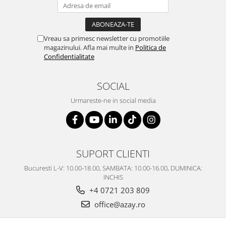
SERENDIPITY WHITE
FLOWER FESTIVAL BLUE
FLOWER FESTIVAL RED
Vreau sa primesc newsletter cu promotiile
LOVE BIRDS
magazinului. Afla mai multe in
Politica de
CHIQUE VERDE
Confidentialitate
CHIQUE ROZ
CHIQUE STRIPES VERDE
SOCIAL
Renaissance Grey
Urmareste-ne in social media
Royal White
CHIQUE STRIPES GALBEN
CHIQUE GALBEN
SUPORT CLIENTI
Bucuresti L-V: 10.00-18.00, SAMBATA: 10.00-16.00, DUMINICA:
INCHIS
+4 0721 203 809
office@azay.ro