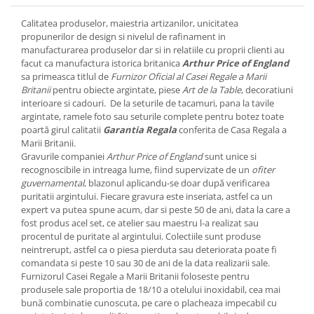
Cote Noire
ARRIS
Calitatea produselor, maiestria artizanilor, unicitatea
CELESTIAL PLATINUM
propunerilor de design si nivelul de rafinament in
manufacturarea produselor dar si in relatiile cu proprii clienti au
CORNUCOPIA
facut ca manufactura istorica britanica
Arthur Price of England
INTAGLIO
sa primeasca titlul de
Furnizor Oficial al Casei Regale a Marii
JASPER CONRAN GOLD
Britanii
pentru obiecte argintate, piese
Art de la Table
, decoratiuni
interioare si cadouri. De la seturile de tacamuri, pana la tavile
RENAISSANCE GOLD
argintate, ramele foto sau seturile complete pentru botez toate
ANTHEMION BLUE
poartă girul calitatii
Garantia Regala
conferita de Casa Regala a
BUTTERFLY BLOOM
Marii Britanii.
Gravurile companiei
Arthur Price of England
sunt unice si
OLD COUNTRY ROSES
recognoscibile in intreaga lume, fiind supervizate de un
ofiter
PASHMINA
guvernamental
, blazonul aplicandu-se doar după verificarea
SIGNET PLATINUM
puritatii argintului. Fiecare gravura este inseriata, astfel ca un
expert va putea spune acum, dar si peste 50 de ani, data la care a
CELESTIAL GOLD
fost produs acel set, ce atelier sau maestru l-a realizat sau
NATURE
procentul de puritate al argintului. Colectiile sunt produse
neintrerupt, astfel ca o piesa pierduta sau deteriorata poate fi
CHINOISERIE WHITE
comandata si peste 10 sau 30 de ani de la data realizarii sale.
JASPER CONRAN WHITE
Furnizorul Casei Regale a Marii Britanii foloseste pentru
GILDED MUSE
produsele sale proportia de 18/10 a otelului inoxidabil, cea mai
bună combinatie cunoscuta, pe care o placheaza impecabil cu
WONDERLUST