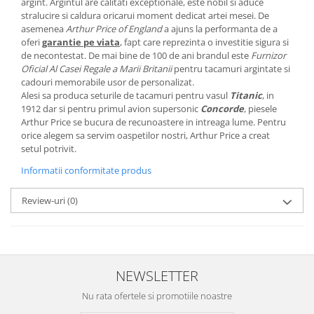
argint. Argintul are calităti exceptionale, este nobil si aduce
MORRIS&AMP;CO
stralucire si caldura oricarui moment dedicat artei mesei. De
KINGSLEY
asemenea
Arthur Price of England
a ajuns la performanta de a
oferi
garantie pe viata
, fapt care reprezinta o investitie sigura si
SERENDIPITY GOLD
de necontestat. De mai bine de 100 de ani brandul este
Furnizor
SERENDIPITY PLATINUM
Oficial Al Casei Regale a Marii Britanii
pentru tacamuri argintate si
cadouri memorabile usor de personalizat.
CHELSEA
Alesi sa produca seturile de tacamuri pentru vasul
Titanic
, in
MEDICEA
1912 dar si pentru primul avion supersonic
Concorde
, piesele
CELESTIAL
Arthur Price se bucura de recunoastere in intreaga lume. Pentru
orice alegem sa servim oaspetilor nostri, Arthur Price a creat
PATCHWORK WILLOW
setul potrivit.
BLUE LILY
Informatii conformitate produs
HIBISCUS
SWAN
Review-uri
(0)
FLORENTINE TURQUOISE
ANTHEMION GREY
ORCHARD
CREATURES OF CURIOSITY
NEWSLETTER
JARDIN
Nu rata ofertele si promotiile noastre
RENAISSANCE RED