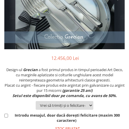
PRET
TAVITE
ACCESORII DECO
RAME FOTO
ACCESORII DECORATIVE
BOXE
SETURI PENTRU CAVIAR
SUB 500
SETURI DE CAFEA
CORPURI DE ILUMINAT
PAHARE SI CANI
SUB 200
BRANDURI
TROFEE
ACCESORII BIROU
SUB 1000
BRANDURI
SUPORTURI PENTRU PRAJITURI
SUB 2000
ROYAL ALBERT
CASETE DE BIJUTERII
SUB 3000
AZAY CASA
WATERFORD
BRANDURI
SUB 5000
JL COQUET
VALENTI
PESTE 5000
JASPER CONRAN
MARIO CIONI
VALENTI
12.456,00 Lei
SUB 4000
VERA WANG
ROYAL DOULTON
ARGENESI
PRODUSE
PORTMEIRION
SALVIATI
ARTHUR PRICE OF ENGLAND
Design-ul
Grecian
a fost primul produs in timpul perioadei Art Deco,
cu marginile aplatizate si colturile unghiulare acest model
VILLA ALTACHIARA
ROYAL ALBERT
CHINELLI
CĂNI
reinterpreteaza geometria arhitecturii clasice grecesti.
PIP STUDIO
PORTMEIRION
AZAY CASA
Placat cu argint - fiecare produs este argintat prin galvanizare cu argint
ACCESORII PENTRU MASĂ
pur 15 micorni
(garantie 25 ani)
COLECȚII
AZAY CASA
VERA WANG
SET CEAI &AMP; DESERT
Setul este disponibil doar pe comanda, cu avans de 50%.
CHINELLI
WEDGWOOD
CEASURI DE INTERIOR
MIRANDA KERR
COLECTII
ROYAL DOULTON
OBIECTE DECORATIVE
NEW COUNTRY ROSES PINK
COLECTII
Introdu mesajul, doar dacă dorești felicitare (maxim 300
VAZE DECORATIVE
ROSECONFETTI
BOURGOGNE
caractere)
PRODUSE PENTRU CURĂŢAT
POLKA ROSE
LUXE
GOCCIA
STOC EPUIZAT