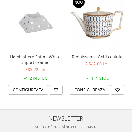
NOU
MORRIS&AMP;CO
KINGSLEY
SERENDIPITY GOLD
SERENDIPITY PLATINUM
CHELSEA
MEDICEA
CELESTIAL
Hemisphere Satine White
Renaissance Gold ceainic
PATCHWORK WILLOW
suport ceainic
2.542,00 Lei
BLUE LILY
583,22 Lei
HIBISCUS
2
IN STOC
1
IN STOC
SWAN
FLORENTINE TURQUOISE
CONFIGUREAZA
CONFIGUREAZA
ANTHEMION GREY
ORCHARD
CREATURES OF CURIOSITY
NEWSLETTER
JARDIN
Nu rata ofertele si promotiile noastre
RENAISSANCE RED