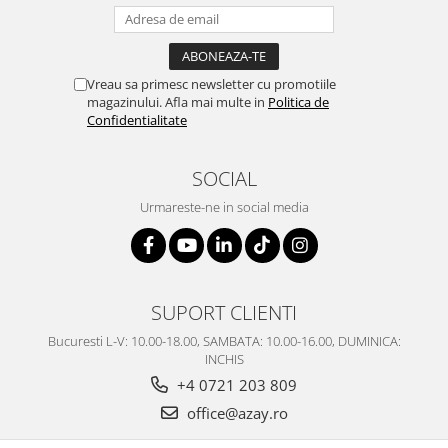
SERENDIPITY WHITE
FLOWER FESTIVAL BLUE
FLOWER FESTIVAL RED
Vreau sa primesc newsletter cu promotiile
LOVE BIRDS
magazinului. Afla mai multe in
Politica de
CHIQUE VERDE
Confidentialitate
CHIQUE ROZ
CHIQUE STRIPES VERDE
SOCIAL
Renaissance Grey
Urmareste-ne in social media
Royal White
CHIQUE STRIPES GALBEN
CHIQUE GALBEN
SUPORT CLIENTI
Bucuresti L-V: 10.00-18.00, SAMBATA: 10.00-16.00, DUMINICA:
INCHIS
+4 0721 203 809
office@azay.ro