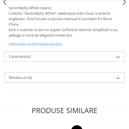
Cote Noire
ARRIS
Serendipity White ceainic.
Colectia “Serendipity White” celebreaza stilul clasic si eclectic
CELESTIAL PLATINUM
englezesc, fiind lucrata si pictata manual in portelan fin Bone
CORNUCOPIA
China.
INTAGLIO
Este o colectie ce are un aspect sofisticat datorat simplitatii si va
adăuga o notă de eleganță mesei dvs.
JASPER CONRAN GOLD
RENAISSANCE GOLD
Informatii conformitate produs
ANTHEMION BLUE
Caracteristici
BUTTERFLY BLOOM
OLD COUNTRY ROSES
PASHMINA
Review-uri
(0)
SIGNET PLATINUM
CELESTIAL GOLD
NATURE
CHINOISERIE WHITE
PRODUSE SIMILARE
JASPER CONRAN WHITE
GILDED MUSE
WONDERLUST