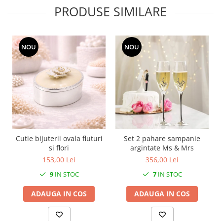
MORRIS&AMP;CO
PRODUSE SIMILARE
KINGSLEY
SERENDIPITY GOLD
SERENDIPITY PLATINUM
NOU
NOU
CHELSEA
MEDICEA
CELESTIAL
PATCHWORK WILLOW
BLUE LILY
HIBISCUS
SWAN
Cutie bijuterii ovala fluturi
Set 2 pahare sampanie
si flori
argintate Ms & Mrs
FLORENTINE TURQUOISE
153,00 Lei
356,00 Lei
ANTHEMION GREY
ORCHARD
9
IN STOC
7
IN STOC
CREATURES OF CURIOSITY
ADAUGA IN COS
ADAUGA IN COS
JARDIN
RENAISSANCE RED