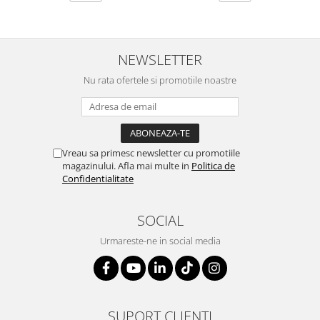
SERENDIPITY WHITE
FLOWER FESTIVAL BLUE
FLOWER FESTIVAL RED
NEWSLETTER
LOVE BIRDS
Nu rata ofertele si promotiile noastre
CHIQUE VERDE
CHIQUE ROZ
CHIQUE STRIPES VERDE
Renaissance Grey
Vreau sa primesc newsletter cu promotiile
Royal White
magazinului. Afla mai multe in
Politica de
CHIQUE STRIPES GALBEN
Confidentialitate
CHIQUE GALBEN
SOCIAL
Urmareste-ne in social media
SUPORT CLIENTI