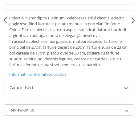
Cote Noire
ARRIS
CELESTIAL PLATINUM
Colectia “Serendipity Platinum” celebreaza stilul clasic si eclectic
CORNUCOPIA
englezesc, fiind lucrata si pictata manual in portelan fin Bone
China. Este o colectie ce are un aspect sofisticat datorat bordurii
INTAGLIO
argintii si va adăuga o notă de eleganță mesei dvs.
JASPER CONRAN GOLD
In aceasta colectie se mai gasesc urmatoarele piese: farfurie fel
RENAISSANCE GOLD
principal de 27cm, farfurie desert de 20cm, farfurie supa de 23 cm,
bol cereale de 17cm, platou oval de 30 cm, sosiera cu farfurie
ANTHEMION BLUE
suport, solnita, bol deschis legume, ceasca de ceai de 0.20L cu
BUTTERFLY BLOOM
farfuria aferenta, cana si set cremiera cu zaharnita.
OLD COUNTRY ROSES
Informatii conformitate produs
PASHMINA
SIGNET PLATINUM
Caracteristici
CELESTIAL GOLD
NATURE
Review-uri
(0)
CHINOISERIE WHITE
JASPER CONRAN WHITE
GILDED MUSE
WONDERLUST