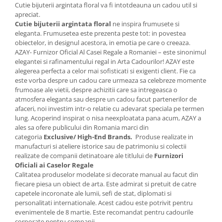
Cutie bijuterii argintata floral va fi intotdeauna un cadou util si
MORRIS&AMP;CO
apreciat.
KINGSLEY
Cutie bijuterii argintata floral
ne inspira frumusete si
SERENDIPITY GOLD
eleganta. Frumusetea este prezenta peste tot: in povestea
obiectelor, in designul acestora, in emotia pe care o creeaza.
SERENDIPITY PLATINUM
AZAY- Furnizor Oficial Al Casei Regale a Romaniei – este sinonimul
CHELSEA
elegantei si rafinamentului regal in Arta Cadourilor! AZAY este
alegerea perfecta a celor mai sofisticati si exigenti client. Fie ca
MEDICEA
este vorba despre un cadou care urmeaza sa celebreze momente
CELESTIAL
frumoase ale vietii, despre achizitii care sa intregeasca o
PATCHWORK WILLOW
atmosfera eleganta sau despre un cadou facut partenerilor de
afaceri, noi investim intr-o relatie cu adevarat speciala pe termen
BLUE LILY
lung. Acoperind inspirat o nisa neexploatata pana acum, AZAY a
HIBISCUS
ales sa ofere publicului din Romania marci din
SWAN
categoria
Exclusive/ High-End Brands.
Produse realizate in
manufacturi si ateliere istorice sau de patrimoniu si colectii
FLORENTINE TURQUOISE
realizate de companii detinatoare ale titlului de
Furnizori
ANTHEMION GREY
Oficiali ai Caselor Regale
Calitatea produselor modelate si decorate manual au facut din
ORCHARD
fiecare piesa un obiect de arta. Este admirat si pretuit de catre
CREATURES OF CURIOSITY
capetele incoronate ale lumii, sefi de stat, diplomati si
JARDIN
personalitati internationale. Acest cadou este potrivit pentru
evenimentele de 8 martie. Este recomandat pentru cadourile
RENAISSANCE RED
corporate pentru companii.