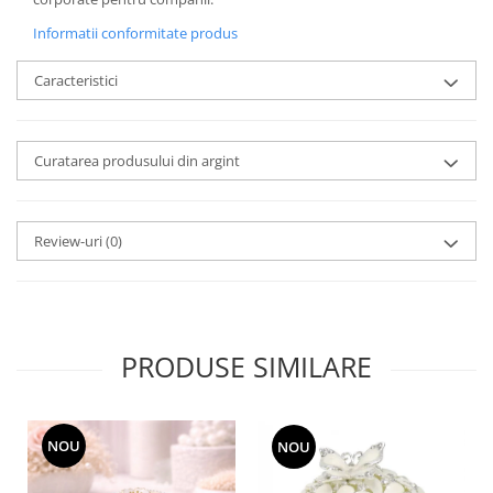
SERENDIPITY WHITE
Informatii conformitate produs
FLOWER FESTIVAL BLUE
FLOWER FESTIVAL RED
Caracteristici
LOVE BIRDS
CHIQUE VERDE
CHIQUE ROZ
Curatarea produsului din argint
CHIQUE STRIPES VERDE
Renaissance Grey
Royal White
Review-uri
(0)
CHIQUE STRIPES GALBEN
CHIQUE GALBEN
PRODUSE SIMILARE
NOU
NOU