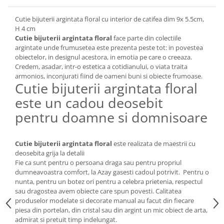
Cote Noire
ARRIS
Cutie bijuterii argintata floral cu interior de catifea dim 9x 5.5cm,
CELESTIAL PLATINUM
H 4 cm
CORNUCOPIA
Cutie bijuterii argintata floral
face parte din colectiile
argintate unde frumusetea este prezenta peste tot: in povestea
INTAGLIO
obiectelor, in designul acestora, in emotia pe care o creeaza.
JASPER CONRAN GOLD
Credem, asadar, intr-o estetica a cotidianului, o viata traita
RENAISSANCE GOLD
armonios, inconjurati fiind de oameni buni si obiecte frumoase.
Cutie bijuterii argintata floral
ANTHEMION BLUE
este un cadou deosebit
BUTTERFLY BLOOM
pentru doamne si domnisoare
OLD COUNTRY ROSES
PASHMINA
SIGNET PLATINUM
Cutie bijuterii argintata floral
este realizata de maestrii cu
deosebita grija la detalii
CELESTIAL GOLD
Fie ca sunt pentru o persoana draga sau pentru propriul
NATURE
dumneavoastra comfort, la Azay gasesti cadoul potrivit. Pentru o
CHINOISERIE WHITE
nunta, pentru un botez ori pentru a celebra prietenia, respectul
sau dragostea avem obiecte care spun povesti. Calitatea
JASPER CONRAN WHITE
produselor modelate si decorate manual au facut din fiecare
GILDED MUSE
piesa din portelan, din cristal sau din argint un mic obiect de arta,
WONDERLUST
admirat si pretuit timp indelungat.