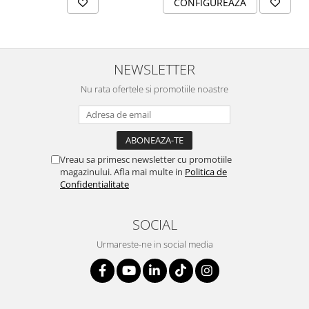
CONFIGUREAZA
SERENDIPITY WHITE
FLOWER FESTIVAL BLUE
FLOWER FESTIVAL RED
LOVE BIRDS
NEWSLETTER
CHIQUE VERDE
Nu rata ofertele si promotiile noastre
CHIQUE ROZ
CHIQUE STRIPES VERDE
Renaissance Grey
Royal White
Vreau sa primesc newsletter cu promotiile
CHIQUE STRIPES GALBEN
magazinului. Afla mai multe in
Politica de
Confidentialitate
CHIQUE GALBEN
SOCIAL
Urmareste-ne in social media