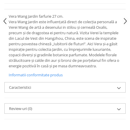
Cote Noire
ARRIS
CELESTIAL PLATINUM
Vera Wang Jardin farfurie 27 cm.
CORNUCOPIA
Vera Wang Jardin este influențată direct de colecția personală a
Verei Wang de artă a desenului in stilou și cerneală Oxalis,
INTAGLIO
precum și de dragostea ei pentru natură. Vizita Verei la templele
JASPER CONRAN GOLD
din Lacul de Vest din Hangzhou, China, este scena de inspiratie
RENAISSANCE GOLD
pentru povestea chineză „Iubitorii de fluturi”. Aici Vera și-a găsit
inspirație pentru colectia Jardin, cu împrejurimile luxuriante,
ANTHEMION BLUE
copacii diverși și gradinile botanice parfumate. Modelele florale
BUTTERFLY BLOOM
strălucitoare și calde din aur și bronz de pe porțelanul fin ofera o
energie pozitivă în casă și pe masa dumneavoastra.
OLD COUNTRY ROSES
PASHMINA
Informatii conformitate produs
SIGNET PLATINUM
Caracteristici
CELESTIAL GOLD
NATURE
CHINOISERIE WHITE
Review-uri
(0)
JASPER CONRAN WHITE
GILDED MUSE
WONDERLUST