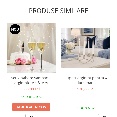
MORRIS&AMP;CO
PRODUSE SIMILARE
KINGSLEY
SERENDIPITY GOLD
SERENDIPITY PLATINUM
NOU
CHELSEA
MEDICEA
CELESTIAL
PATCHWORK WILLOW
BLUE LILY
HIBISCUS
SWAN
Set 2 pahare sampanie
Suport argintat pentru 4
FLORENTINE TURQUOISE
argintate Ms & Mrs
lumanari
ANTHEMION GREY
356,00 Lei
530,00 Lei
ORCHARD
7
IN STOC
CREATURES OF CURIOSITY
JARDIN
ADAUGA IN COS
6
IN STOC
RENAISSANCE RED