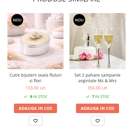
MORRIS&AMP;CO
KINGSLEY
SERENDIPITY GOLD
NOU
NOU
SERENDIPITY PLATINUM
CHELSEA
MEDICEA
CELESTIAL
PATCHWORK WILLOW
BLUE LILY
HIBISCUS
Cutie bijuterii ovala fluturi
Set 2 pahare sampanie
si flori
argintate Ms & Mrs
SWAN
153,00 Lei
356,00 Lei
FLORENTINE TURQUOISE
9
IN STOC
7
IN STOC
ANTHEMION GREY
ORCHARD
ADAUGA IN COS
ADAUGA IN COS
CREATURES OF CURIOSITY
JARDIN
RENAISSANCE RED