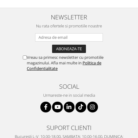
SERENDIPITY WHITE
FLOWER FESTIVAL BLUE
NEWSLETTER
FLOWER FESTIVAL RED
Nu rata ofertele si promotiile noastre
LOVE BIRDS
CHIQUE VERDE
CHIQUE ROZ
CHIQUE STRIPES VERDE
Vreau sa primesc newsletter cu promotiile
Renaissance Grey
magazinului. Afla mai multe in
Politica de
Royal White
Confidentialitate
CHIQUE STRIPES GALBEN
CHIQUE GALBEN
SOCIAL
Urmareste-ne in social media
SUPORT CLIENTI
Bucuresti L-V: 10.00-18.00, SAMBATA: 10.00-16.00, DUMINICA: