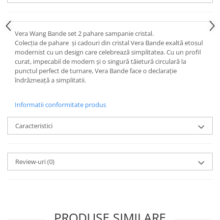
Cote Noire
ARRIS
CELESTIAL PLATINUM
Vera Wang Bande set 2 pahare sampanie cristal.
CORNUCOPIA
Colecția de pahare și cadouri din cristal Vera Bande exaltă etosul
INTAGLIO
modernist cu un design care celebrează simplitatea. Cu un profil
JASPER CONRAN GOLD
curat, impecabil de modern și o singură tăietură circulară la
punctul perfect de turnare, Vera Bande face o declarație
RENAISSANCE GOLD
îndrăzneață a simplitatii.
ANTHEMION BLUE
BUTTERFLY BLOOM
Informatii conformitate produs
OLD COUNTRY ROSES
PASHMINA
Caracteristici
SIGNET PLATINUM
CELESTIAL GOLD
Review-uri
(0)
NATURE
CHINOISERIE WHITE
JASPER CONRAN WHITE
GILDED MUSE
PRODUSE SIMILARE
WONDERLUST