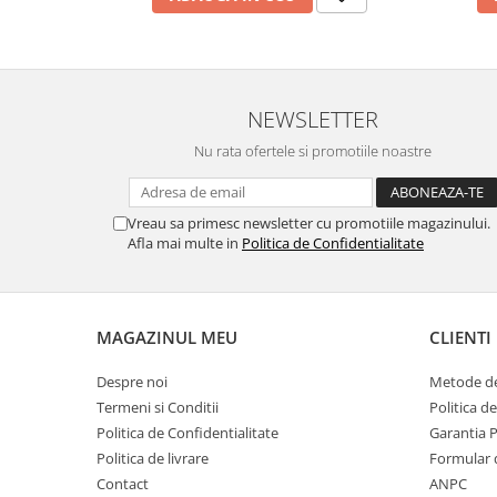
MORRIS&AMP;CO
KINGSLEY
SERENDIPITY GOLD
SERENDIPITY PLATINUM
NEWSLETTER
CHELSEA
Nu rata ofertele si promotiile noastre
MEDICEA
CELESTIAL
PATCHWORK WILLOW
Vreau sa primesc newsletter cu promotiile magazinului.
Afla mai multe in
Politica de Confidentialitate
BLUE LILY
HIBISCUS
SWAN
FLORENTINE TURQUOISE
MAGAZINUL MEU
CLIENTI
ANTHEMION GREY
Despre noi
Metode de
ORCHARD
Termeni si Conditii
Politica d
CREATURES OF CURIOSITY
Politica de Confidentialitate
Garantia 
JARDIN
Politica de livrare
Formular 
RENAISSANCE RED
Contact
ANPC