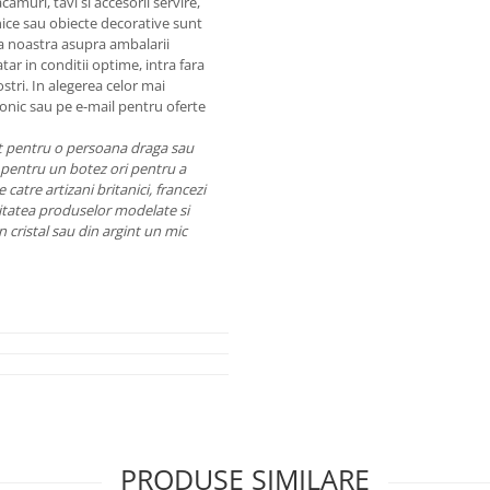
amuri, tavi si accesorii servire,
snice sau obiecte decorative sunt
tia noastra asupra ambalarii
ar in conditii optime, intra fara
ostri. In alegerea celor mai
fonic sau pe e-mail pentru oferte
nt pentru o persoana draga sau
pentru un botez ori pentru a
catre artizani britanici, francezi
Calitatea produselor modelate si
 cristal sau din argint un mic
PRODUSE SIMILARE