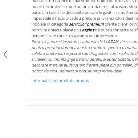
manufacturi istorice de patrimoniu. Boluri pentru caviar, tac
FRAPIERE
GEORGIA
LUCREZIA
VESTA
boluri decorative, suporturi prajituri, rame foto, vaze, sfe
PAHARE SI ACCESORII
SAMOA
ELISA
CORPORATE
parte din colectiile deosebite pe care le gasiti in site. Aten
SET PENTRU BĂUTURI
PIVOINE
TONDO DONI
FLOWER
impecabile a fiecarui cadou precum si livrarea catre destinat
indoiala in categoria
serviciilor premium
oferite clientilor n
TĂVI SI ACCESORII
ESMERALDA BLANC, GOLD,
ORPHOS
TABLE
potrivite obiecte placate cu
argint
ne puteti contacta tele
PLATINUM
ACCESORII PENTRU FEMEI
CILI
BABY COLLECTION
personalizate care cu siguranta vor impresiona.
CHARDONS GOLD, PLATINUM
Piese elegante si inspirate, cadourile de la
AZAY
, fie ca su
SFEȘNICE
GIULIA
ROSE
pentru propriul dumneavoastra comfort, pentru o nunta, 
HEMISPHERE
RAME SI ALBUME FOTO
NETTARE DI VINO
LOVE KNOTS SILVER
celebra prietenia, respectul sau dragostea, sunt realizate de 
KHAZARD OR &AMP; PLATINE
CARAFE
NOTTE DI STELLE
WITH LOVE SILVER
si italieni cu infinita grija pentru detaliu si autenticitate. 
JASPER CONRAN PLATINUM
decorate manual au facut din fiecare piesa din portelan, din
FRUCTIERE ARGINTATE
PLINIO
WITH LOVE BLACK
obiect de arta, admirat si pretuit timp indelungat.
CHINOISERIE GREEN
ACCESORII PENTRU BĂRBAȚI
YOUNG
WITH LOVE WHITE
100 YEARS
Informatii conformitate produs
ACCESORII PENTRU BIROU
VIP
INFINITY
BLANC SUR BLANC
BOLURI DECO
PIUME
WISH
GROSGRAIN
AROME DE INTERIOR
AURIS
LOVE KNOTS GOLD
LACE GOLD
TEXTILE
BOTANIC GARDEN
WITH LOVE NOUVEAU
LACE PLATINUM
BIJUTERII
STELLA
WITH LOVE GOLD
EQUESTRIA
ARANJAMENTE FLORALE
POLKA BLUE
PERNE
CHEEKY PINK