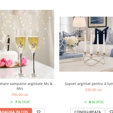
Suport argintat pentru 4 lu
ahare sampanie argintate Ms &
Mrs
530,00 Lei
356,00 Lei
6
IN STOC
7
IN STOC
CONFIGUREAZA
ADAUGA IN COS