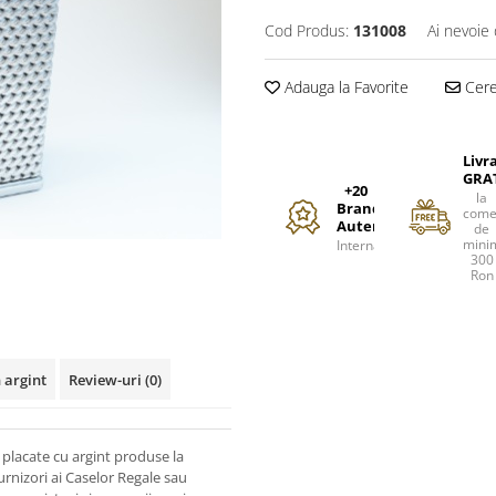
Cod Produs:
131008
Ai nevoie 
Adauga la Favorite
Cere 
Livr
GRA
+20
la
Branduri
come
Autentice
de
mini
Internationale
300
Ron
 argint
Review-uri
(0)
placate cu argint produse la
urnizori ai Caselor Regale sau