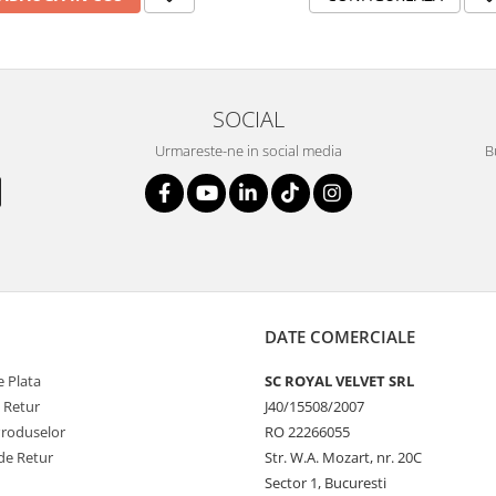
SOCIAL
Urmareste-ne in social media
B
DATE COMERCIALE
 Plata
SC ROYAL VELVET SRL
e Retur
J40/15508/2007
Produselor
RO 22266055
de Retur
Str. W.A. Mozart, nr. 20C
Sector 1, Bucuresti