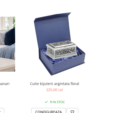
manari
Cutie bijuterii argintata floral
Set portela
farfurii 28
225,00 Lei
1
IN STOC
CONFIGUREAZA
C