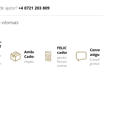
de ajutor?
+4 0721 203 809
informatii
are
TUITA
FELICITARE
Consultanță
Ambalare
cadou
asigurată
nzi
Cadou
pentru
Consiliere
impecabilă
fiecare
m
gratuită
comanda